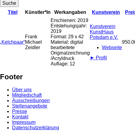
Titel
Künstler*In
Werkangaben
Kunstverein
Prei
Erschienen:
2019
Entstehungsjahr:
Kunstverein
2019
KunstHaus
Frank
Format:
29 x 42
Potsdam e.V.
„Kelchpaar“
Michael
Material:
digital
950.0
Zeidler
bearbeitete
Webseite
Originalzeichnung
►
Profil
/Acryldruck
Auflage:
12
Footer
Über uns
Mitgliedschaft
Ausschreibungen
Stellenangebote
Presse
Kontakt
Impressum
Datenschutzerklärung