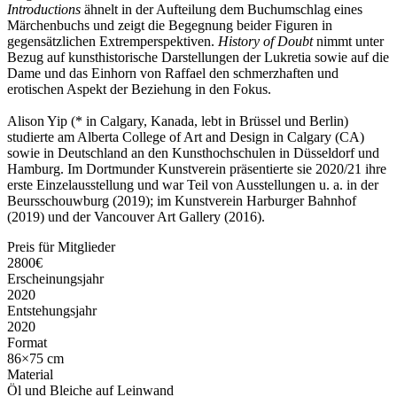
Introductions
ähnelt in der Aufteilung dem Buchumschlag eines
Märchenbuchs und zeigt die Begegnung beider Figuren in
gegensätzlichen Extremperspek­tiven.
History of Doubt
nimmt unter
Bezug auf kunsthistorische Darstellungen der Lukretia sowie auf die
Dame und das Einhorn von Raffael den schmerzhaften und
erotischen Aspekt der Beziehung in den Fokus.
Alison Yip (* in Calgary, Kanada, lebt in Brüssel und Berlin)
studierte am Alberta College of Art and Design in Calgary (CA)
sowie in Deutsch­land an den Kunsthochschulen in Düsseldorf und
Hamburg. Im Dortmunder Kunstverein präsentierte sie 2020/21 ihre
erste Einzelausstellung und war Teil von Ausstellungen u. a. in der
Beursschouwburg (2019); im Kunstverein Harburger Bahnhof
(2019) und der Vancouver Art Gallery (2016).
Preis für Mitglieder
2800€
Erscheinungsjahr
2020
Entstehungsjahr
2020
Format
86×75 cm
Material
Öl und Bleiche auf Leinwand