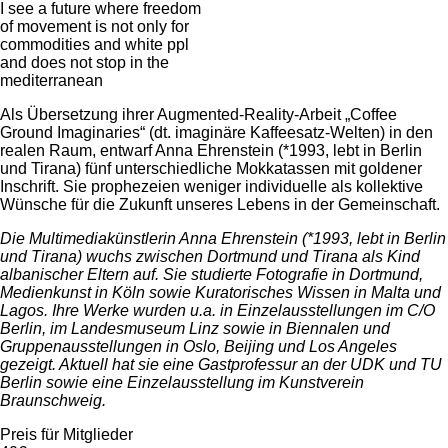
I see a future where freedom
of movement is not only for
commodities and white ppl
and does not stop in the
mediterranean
Als Übersetzung ihrer Augmented-Reality-Arbeit „Coffee
Ground Imaginaries“ (dt. imaginäre Kaffeesatz-Welten) in den
realen Raum, entwarf Anna Ehrenstein (*1993, lebt in Berlin
und Tirana) fünf unterschiedliche Mokkatassen mit goldener
Inschrift. Sie prophezeien weniger individuelle als kollektive
Wünsche für die Zukunft unseres Lebens in der Gemeinschaft.
Die Multimediakünstlerin Anna Ehrenstein (*1993, lebt in Berlin
und Tirana) wuchs zwischen Dortmund und Tirana als Kind
albanischer Eltern auf. Sie studierte Fotografie in Dortmund,
Medienkunst in Köln sowie Kuratorisches Wissen in Malta und
Lagos. Ihre Werke wurden u.a. in Einzelausstellungen im C/O
Berlin, im Landesmuseum Linz sowie in Biennalen und
Gruppenausstellungen in Oslo, Beijing und Los Angeles
gezeigt. Aktuell hat sie eine Gastprofessur an der UDK und TU
Berlin sowie eine Einzelausstellung im Kunstverein
Braunschweig.
Preis für Mitglieder