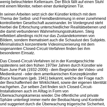
wenig beleuchteten Kellerraum. Der Blick fällt auf einen Stuhl
mit einem Monitor, neben einer dunkelgrünen Tür.
In seinen Arbeiten setzt sich der Künstler kritisch mit dem
Thema der Selbst- und Fremdbestimmung in einer zunehmend
kontrollierten Gesellschaft auseinander. Im Vordergrund steht
hierbei die Erforschung unterschiedlicher Realitätsebenen und
die damit verbundenen Wahrnehmungsstrukturen. Steig
reflektiert allerdings nicht nur das Zustandekommen von
Bildern, sondern thematisiert auch die Schaulust des Subjekts.
Minimalistisch konzentrierte Videoinszenierung mit dem
sogenannten Closed-Circuit-Verfahren finden bei ihm
besonderen Einsatz.
Das Closed-Circuit-Verfahren ist in der Kunstgeschichte
spätestens seit den frühen 1970er Jahren durch Künstler wie
Nam June Paik (1932-2006) - dem Begründer der Video- und
Medienkunst - oder dem amerikanischen Konzeptkünstler
Bruce Naumann (geb. 1941) bekannt, welche der Frage nach
der Beschaffenheit der Wirklichkeit, sowie der eigenen Identität
nachgehen. Zur selben Zeit finden sich Closed-Circuit-
Installationen auch im Alltag in Form von
Überwachungskameras wieder. Die öffentliche und private
Sphäre unterliegt immer mehr der Beobachtung und Kontrolle
und suggeriert durch die Überwachung trügerische Sicherheit,