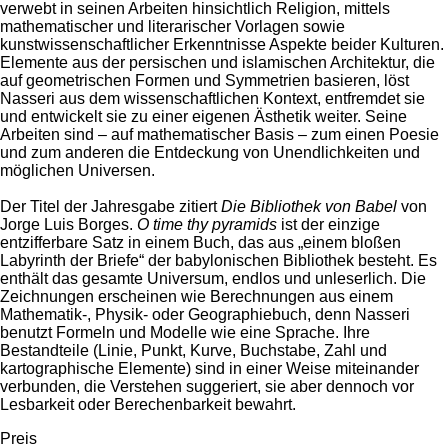
verwebt in seinen Arbeiten hinsichtlich Religion, mittels
mathematischer und literarischer Vorlagen sowie
kunstwissenschaftlicher Erkenntnisse Aspekte beider Kulturen.
Elemente aus der persischen und islamischen Architektur, die
auf geometrischen Formen und Symmetrien basieren, löst
Nasseri aus dem wissenschaftlichen Kontext, entfremdet sie
und entwickelt sie zu einer eigenen Ästhetik weiter. Seine
Arbeiten sind – auf mathematischer Basis – zum einen Poesie
und zum anderen die Entdeckung von Unendlichkeiten und
möglichen Universen.
Der Titel der Jahresgabe zitiert
Die Bibliothek von Babel
von
Jorge Luis Borges.
O time thy pyramids
ist der einzige
entzifferbare Satz in einem Buch, das aus „einem bloßen
Labyrinth der Briefe“ der babylonischen Bibliothek besteht. Es
enthält das gesamte Universum, endlos und unleserlich. Die
Zeichnungen erscheinen wie Berechnungen aus einem
Mathematik-, Physik- oder Geographiebuch, denn Nasseri
benutzt Formeln und Modelle wie eine Sprache. Ihre
Bestandteile (Linie, Punkt, Kurve, Buchstabe, Zahl und
kartographische Elemente) sind in einer Weise miteinander
verbunden, die Verstehen suggeriert, sie aber dennoch vor
Lesbarkeit oder Berechenbarkeit bewahrt.
Preis