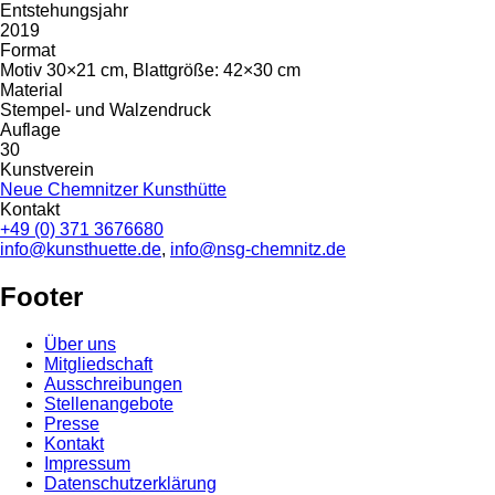
Entstehungsjahr
2019
Format
Motiv 30×21 cm, Blattgröße: 42×30 cm
Material
Stempel- und Walzendruck
Auflage
30
Kunstverein
Neue Chemnitzer Kunsthütte
Kontakt
+49 (0) 371 3676680
info@kunsthuette.de
,
info@nsg-chemnitz.de
Footer
Über uns
Mitgliedschaft
Ausschreibungen
Stellenangebote
Presse
Kontakt
Impressum
Datenschutzerklärung