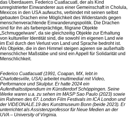
das Überdauern. Federico Cuatlacuatl, der als Kind
unregistrierter Einwanderer aus einer Gemeinschaft in Cholula,
Mexicos in den USA aufwuchs, verbindet mit seinen selbst
gebauten Drachen eine Möglichkeit des Widerstands gegen
menschenverachtende Einwanderungspolitik. Die Drachen
sind für ihn als farbenprächtige, filigrane Objekte
„Schmuggelware“, da sie gleichzeitig Objekte zur Erhaltung
von kultureller Identität sind, die sowohl im eigenen Land wie
im Exil durch den Verlust von Land und Sprache bedroht ist.
Als Objekte, die in den Himmel steigen agieren sie außerhalb
menschlicher Maßstäbe und sind ein Appell für Solidarität und
Menschlichkeit.
Federico Cuatlacuatl (1991, Coapan, MX, lebt in
Charlottesville, USA) arbeitet multimedial mit Video,
Performance und Skulptur. Er hatte 2024 ein
Aufenthaltsstipendium im Künstlerdorf Schöppingen. Seine
Werke waren u.a. zu sehen im MASP Sao Paulo (2023) sowie
im Rahmen des 67. London Film Festivals im ICA London und
der VIDEONALE.19 des Kunstmuseum Bonn (beide 2023). Er
unterrichtet als Assistenzprofessor für Neue Medien an der
UVA – University of Virginia.