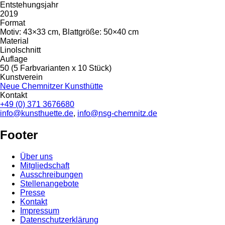
Entstehungsjahr
2019
Format
Motiv: 43×33 cm, Blattgröße: 50×40 cm
Material
Linolschnitt
Auflage
50 (5 Farbvarianten x 10 Stück)
Kunstverein
Neue Chemnitzer Kunsthütte
Kontakt
+49 (0) 371 3676680
info@kunsthuette.de
,
info@nsg-chemnitz.de
Footer
Über uns
Mitgliedschaft
Ausschreibungen
Stellenangebote
Presse
Kontakt
Impressum
Datenschutzerklärung