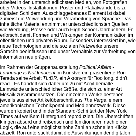
arbeitet in den unterschiedlichsten Medien, von Fotografien
über Videos, Installationen, Poster und Plakatwände bis zu
digitalen Schildern. Ausschlaggebendes Element ist dabei
zumeist die Verwendung und Verarbeitung von Sprache. Das
inhaltliche Material entnimmt er unterschiedlichsten Quellen
wie Werbung, Presse oder auch High School-Jahrbüchern. Er
erforscht damit Formen und Wirkungen der Kommunikation im
öffentlichen und privaten Raum. Besonders interessiert ihn, wie
neue Technologien und die sozialen Netzwerke unsere
Sprache beeinflussen und unser Verhältnis zur Verbreitung von
Information neu prägen.
Im Rahmen der Gruppenausstellung
Political Affairs -
Language Is Not Innocent
im Kunstverein präsentierte Ron
Terada seine Arbeit
TL;DR
, ein Akronym für "too long, didn't
read". Es handelt sich dabei um 26 mit Acryl bemalte
Leinwände unterschiedlicher Größe, die sich zu einer Art
Mosaik zusammensetzen. Die einzelnen Werke bestehen
jeweils aus einer Artikelüberschrift aus
The Verge
, einem
amerikanischen Technikportal und Mediennetzwerk. Diese
wurden kopiert und in der Standard-Schriftart der New York
Times auf weißem Hintergrund reproduziert. Die Überschriften
klingen absurd und reißerisch und funktionieren nach einer
Logik, die auf eine möglichst hohe Zahl an schnellen Klicks
abzielt. Ron untersucht damit die Auswirkungen der digitalen