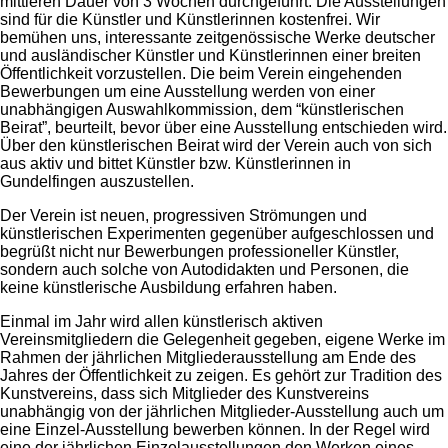
mittleren Dauer von 3 Wochen durchgeführt. Die Ausstellungen
sind für die Künstler und Künstlerinnen kostenfrei. Wir
bemühen uns, interessante zeitgenössische Werke deutscher
und ausländischer Künstler und Künstlerinnen einer breiten
Öffentlichkeit vorzustellen. Die beim Verein eingehenden
Bewerbungen um eine Ausstellung werden von einer
unabhängigen Auswahlkommission, dem “künstlerischen
Beirat”, beurteilt, bevor über eine Ausstellung entschieden wird.
Über den künstlerischen Beirat wird der Verein auch von sich
aus aktiv und bittet Künstler bzw. Künstlerinnen in
Gundelfingen auszustellen.
Der Verein ist neuen, progressiven Strömungen und
künstlerischen Experimenten gegenüber aufgeschlossen und
begrüßt nicht nur Bewerbungen professioneller Künstler,
sondern auch solche von Autodidakten und Personen, die
keine künstlerische Ausbildung erfahren haben.
Einmal im Jahr wird allen künstlerisch aktiven
Vereinsmitgliedern die Gelegenheit gegeben, eigene Werke im
Rahmen der jährlichen Mitgliederausstellung am Ende des
Jahres der Öffentlichkeit zu zeigen. Es gehört zur Tradition des
Kunstvereins, dass sich Mitglieder des Kunstvereins
unabhängig von der jährlichen Mitglieder-Ausstellung auch um
eine Einzel-Ausstellung bewerben können. In der Regel wird
eine der jährlichen Einzelausstellungen den Werken eines