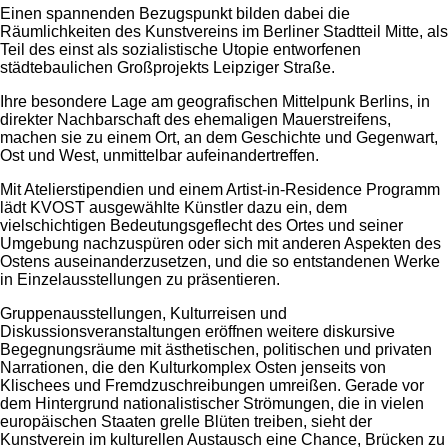
Einen spannenden Bezugspunkt bilden dabei die
Räumlichkeiten des Kunstvereins im Berliner Stadtteil Mitte, als
Teil des einst als sozialistische Utopie entworfenen
städtebaulichen Großprojekts Leipziger Straße.
Ihre besondere Lage am geografischen Mittelpunk Berlins, in
direkter Nachbarschaft des ehemaligen Mauerstreifens,
machen sie zu einem Ort, an dem Geschichte und Gegenwart,
Ost und West, unmittelbar aufeinandertreffen.
Mit Atelierstipendien und einem Artist-in-Residence Programm
lädt KVOST ausgewählte Künstler dazu ein, dem
vielschichtigen Bedeutungsgeflecht des Ortes und seiner
Umgebung nachzuspüren oder sich mit anderen Aspekten des
Ostens auseinanderzusetzen, und die so entstandenen Werke
in Einzelausstellungen zu präsentieren.
Gruppenausstellungen, Kulturreisen und
Diskussionsveranstaltungen eröffnen weitere diskursive
Begegnungsräume mit ästhetischen, politischen und privaten
Narrationen, die den Kulturkomplex Osten jenseits von
Klischees und Fremdzuschreibungen umreißen. Gerade vor
dem Hintergrund nationalistischer Strömungen, die in vielen
europäischen Staaten grelle Blüten treiben, sieht der
Kunstverein im kulturellen Austausch eine Chance, Brücken zu