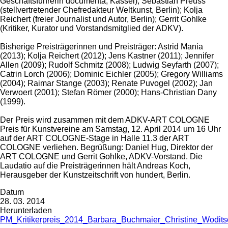
Geschäftsführerin documenta, Kassel); Sebastian Preuss
(stellvertretender Chefredakteur Weltkunst, Berlin); Kolja
Reichert (freier Journalist und Autor, Berlin); Gerrit Gohlke
(Kritiker, Kurator und Vorstandsmitglied der ADKV).
Bisherige Preisträgerinnen und Preisträger: Astrid Mania
(2013); Kolja Reichert (2012); Jens Kastner (2011); Jennifer
Allen (2009); Rudolf Schmitz (2008); Ludwig Seyfarth (2007);
Catrin Lorch (2006); Dominic Eichler (2005); Gregory Williams
(2004); Raimar Stange (2003); Renate Puvogel (2002); Jan
Verwoert (2001); Stefan Römer (2000); Hans-Christian Dany
(1999).
Der Preis wird zusammen mit dem ADKV-ART COLOGNE
Preis für Kunstvereine am Samstag, 12. April 2014 um 16 Uhr
auf der ART COLOGNE-Stage in Halle 11.3 der ART
COLOGNE verliehen. Begrüßung: Daniel Hug, Direktor der
ART COLOGNE und Gerrit Gohlke, ADKV-Vorstand. Die
Laudatio auf die Preisträgerinnen hält Andreas Koch,
Herausgeber der Kunstzeitschrift von hundert, Berlin.
Datum
28. 03. 2014
Herunterladen
PM_Kritikerpreis_2014_Barbara_Buchmaier_Christine_Wodits