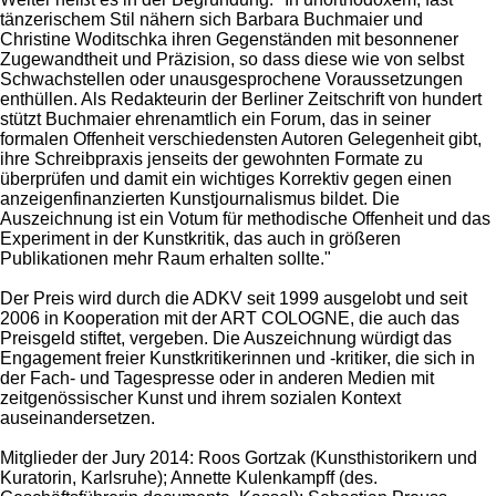
tänzerischem Stil nähern sich Barbara Buchmaier und
Christine Woditschka ihren Gegenständen mit besonnener
Zugewandtheit und Präzision, so dass diese wie von selbst
Schwachstellen oder unausgesprochene Voraussetzungen
enthüllen. Als Redakteurin der Berliner Zeitschrift von hundert
stützt Buchmaier ehrenamtlich ein Forum, das in seiner
formalen Offenheit verschiedensten Autoren Gelegenheit gibt,
ihre Schreibpraxis jenseits der gewohnten Formate zu
überprüfen und damit ein wichtiges Korrektiv gegen einen
anzeigenfinanzierten Kunstjournalismus bildet. Die
Auszeichnung ist ein Votum für methodische Offenheit und das
Experiment in der Kunstkritik, das auch in größeren
Publikationen mehr Raum erhalten sollte."
Der Preis wird durch die ADKV seit 1999 ausgelobt und seit
2006 in Kooperation mit der ART COLOGNE, die auch das
Preisgeld stiftet, vergeben. Die Auszeichnung würdigt das
Engagement freier Kunstkritikerinnen und -kritiker, die sich in
der Fach- und Tagespresse oder in anderen Medien mit
zeitgenössischer Kunst und ihrem sozialen Kontext
auseinandersetzen.
Mitglieder der Jury 2014: Roos Gortzak (Kunsthistorikern und
Kuratorin, Karlsruhe); Annette Kulenkampff (des.