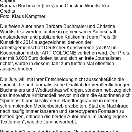
Caption
Barbara Buchmaier (links) und Christine Woditschka
Credits
Foto: Klaus Kamptner
Die freien Autorinnen Barbara Buchmaier und Christine
Woditschka werden für ihre in gemeinsamer Autorschaft
entstandenen und publizierten Kritiken mit dem Preis für
Kunstkritik 2014 ausgezeichnet, der von der
Arbeitsgemeinschaft Deutscher Kunstvereine (ADKV) in
Kooperation mit der ART COLOGNE verliehen wird. Der Preis,
der mit 3.000 Euro dotiert ist und sich an freie Journalisten
richtet, wurde in diesem Jahr zum fünften Mal öffentlich
ausgeschrieben.
Die Jury will mit ihrer Entscheidung nicht ausschließlich die
sprachliche und journalistische Qualität der Veröffentlichungen
Buchmaiers und Woditschkas würdigen, sondern hebt zugleich
das innovative Kritikmodell hervor, mit dem die Autorinnen sich
"spielerisch und kreativ neue Handlungsräume in einem
schrumpfenden Medienbetrieb erarbeiten. Statt die Nachfrage
nach häufig immer kürzeren und stereotyperen Formaten zu
befriedigen, erfinden die beiden Autorinnen im Dialog eigene
Textformen", wie die Jury hervorhebt.
Weiter heißt es in der Begründung: "In unorthodoxem, fast