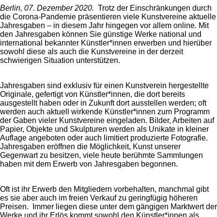
Berlin, 07. Dezember 2020.
Trotz der Einschränkungen durch
die Corona-Pandemie präsentieren viele Kunstvereine aktuelle
Jahresgaben – in diesem Jahr hingegen vor allem online. Mit
den Jahresgaben können Sie günstige Werke national und
international bekannter Künstler*innen erwerben und hierüber
sowohl diese als auch die Kunstvereine in der derzeit
schwierigen Situation unterstützen.
Jahresgaben sind exklusiv für einen Kunstverein hergestellte
Originale, gefertigt von Künstler*innen, die dort bereits
ausgestellt haben oder in Zukunft dort ausstellen werden; oft
werden auch aktuell wirkende Künstler*innen zum Programm
der Gaben vieler Kunstvereine eingeladen. Bilder, Arbeiten auf
Papier, Objekte und Skulpturen werden als Unikate in kleiner
Auflage angeboten oder auch limitiert produzierte Fotografie.
Jahresgaben eröffnen die Möglichkeit, Kunst unserer
Gegenwart zu besitzen, viele heute berühmte Sammlungen
haben mit dem Erwerb von Jahresgaben begonnen.
Oft ist ihr Erwerb den Mitgliedern vorbehalten, manchmal gibt
es sie aber auch im freien Verkauf zu geringfügig höheren
Preisen. Immer liegen diese unter dem gängigen Marktwert der
Werke und ihr Erlös kommt sowohl den Künstler*innen als