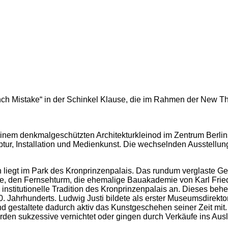
nch Mistake“ in der Schinkel Klause, die im Rahmen der New Th
 einem denkmalgeschützten Architekturkleinod im Zentrum Berlin
lptur, Installation und Medienkunst. Die wechselnden Ausstellu
on liegt im Park des Kronprinzenpalais. Das rundum verglaste
he, den Fernsehturm, die ehemalige Bauakademie von Karl Frie
ie institutionelle Tradition des Kronprinzenpalais an. Dieses b
0. Jahrhunderts. Ludwig Justi bildete als erster Museumsdirekto
nd gestaltete dadurch aktiv das Kunstgeschehen seiner Zeit mit
urden sukzessive vernichtet oder gingen durch Verkäufe ins Au