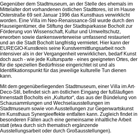
Gegenüber dem Stadtmuseum, an der Stelle des ehemals im
Mittelalter dort vorhandenen östlichen Stadttores, ist im Hause
Osterstraße 69 seit Januar 1996 das Kunsthaus verwirklicht
worden. Eine Villa im Neo-Renaissance-Stil wurde durch den
Hauseigentümer, die Stiftung der Stadtsparkasse Bocholt zur
Förderung von Wissenschaft, Kultur und Umweltschutz,
erworben sowie dankenswerterweise umfassend restauriert
und an die Stadt Bocholt langfristig vermietet. Hier kann der
EUREGIO-Kunstkreis seine Kunstvermittlungsarbeit noch
intensiver als in der Vergangenheit verwirklichen, bedarf Kunst
doch auch - wie jede Kultursparte - eines geeigneten Ortes, der
für die speziellen Bedürfnisse eingerichtet ist und als
Identifikationspunkt für das jeweilige kulturelle Tun dienen
kann.
Mit dem gegenüberliegenden Stadtmuseum, einer Villa im Art-
Deco-Stil, befindet sich am östlichen Eingang der fußläufigen
Innenstadt Bocholts ein „Kulturtor“, das aus der Bündelung von
Schausammlungen und Wechselausstellungen im
Stadtmuseum sowie von Ausstellungen zur Gegenwartskunst
im Kunsthaus Synergieeffekte entfalten kann. Zugleich findet in
besonderen Fällen auch eine gemeinsame inhaltliche Arbeit
statt (etwa durch sich thematisch ergänzende
Ausstellungsarbeit oder durch Großausstellungen).