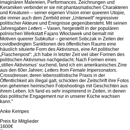
imaginären Malereien, Performances, Zeichnungen und
Keramiken verbindet er sie mit phantasmatischen Charakteren
und Kreaturen – seiner eigenen Vision einer queeren Utopie,
die immer auch dem Zerrbild einer „Unterwelt“ regressiver
politischer Akteure und Ereignisse gegenübersteht. Mit seinen
Jahresgaben
Letters
– Vasen, hergestellt in der populären
polnischen Werkstatt Fajans Włocławek und bemalt mit
Motiven queerer Subkultur – generiert Sobczak in Zeiten der
covidbedingten Sanktionen des öffentlichen Raums eine
häuslich situierte Form des Aktivismus, eine Art politischer
„Flaschenpost“: „Ich habe in letzter Zeit viel über Formen des
politischen Aktivismus nachgedacht. Nach Formen eines
‚stillen Aktivismus‘ suchend, fand ich ein amerikanisches Zine
aus den 60er Jahren:
Letters from Female Impersonators
.
Crossdresser, deren lebensstilistische Praxis in der
Öffentlichkeit als illegal galt, schickten der Zeitschrift ihre Fotos
von geheimen heimischen Fotoshootings mit Geschichten aus
ihrem Leben. Ich fand es sehr inspirierend in Zeiten, in denen
das politische Engagement nur in unserer Küche wachsen
kann.“
Anke Kempes
Preis für Mitglieder
1600€