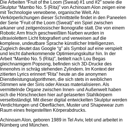
Die Arbeiten “Fruit of the Loom (Sweat) #1 und #2” sowie die
Skulptur “Mambo No. 5 (Rita)” von Achinoam Alon zeigen eine
mit Technologie verwobene, organische Welt. Als
Verkörperlichungen dieser Schnittstelle findet in den Paneelen
der Serie “Fruit of the Loom (Sweat)” ein Spiel zwischen
arkaner und zeitgenössischer Ikonografie statt. Die von einem
Robotic Arm frisch geschweißten Narben wurden in
ultraviolettem Licht fotografiert und verweisen auf die
komplexe, undeutbare Sprache künstlicher Intelligenzen.
Zugleich deutet das Google “g” als Symbol auf eine verspielt
und leicht daherkommende Optimierungskultur hin. In der
Arbeit “Mambo No. 5 (Rita)”, betitelt nach Lou Begas
gleichnamigem Popsong, befinden sich 3D-Drucke des
Innenohrs in schräg stehenden Zylindern. Im Kontext der
zitierten Lyrics erinnert “Rita” heute an die anonymen
Dienstleistungsalgorithmen, die sich stets in weiblichen
Stimmen wie der Siris oder Alexas materialisieren. Als
vermittelnde Organe zwischen Innen- und Außenwelt haben
sich die Hörschnecken hier auf gelaserten Stahlkörpern
verselbständigt. Mit dieser digital entwickelten Skulptur werden
Verdichtungen und Oberflächen, Muster und Shapewear zum
Raum eines freigestellten Körperabdrucks.
Achinoam Alon, geboren 1989 in Tel Aviv, lebt und arbeitet in
Nürnberg und München.