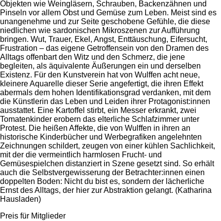
Objekten wie Weingläsern, Schrauben, Backenzähnen und
Pinseln vor allem Obst und Gemüse zum Leben. Meist sind es
unangenehme und zur Seite geschobene Gefühle, die diese
niedlichen wie sardonischen Mikroszenen zur Aufführung
bringen. Wut, Trauer, Ekel, Angst, Enttäuschung, Eifersucht,
Frustration – das eigene Getroffensein von den Dramen des
Alltags offenbart den Witz und den Schmerz, die jene
begleiten, als äquivalente Äußerungen ein und derselben
Existenz. Für den Kunstverein hat von Wulffen acht neue,
kleinere Aquarelle dieser Serie angefertigt, die ihren Effekt
abermals dem hohen Identifikationsgrad verdanken, mit dem
die Künstlerin das Leben und Leiden ihrer Protagonist:innen
ausstattet. Eine Kartoffel stirbt, ein Messer erkrankt, zwei
Tomatenkinder erobern das elterliche Schlafzimmer unter
Protest. Die heißen Affekte, die von Wulffen in ihren an
historische Kinderbücher und Werbegrafiken angelehnten
Zeichnungen schildert, zeugen von einer kühlen Sachlichkeit,
mit der die vermeintlich harmlosen Frucht- und
Gemüsespielchen distanziert in Szene gesetzt sind. So erhält
auch die Selbstvergewisserung der Betrachter:innen einen
doppelten Boden: Nicht du bist es, sondern der lächerliche
Ernst des Alltags, der hier zur Abstraktion gelangt. (Katharina
Hausladen)
Preis für Mitglieder