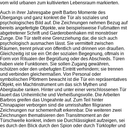
vom wild urbanen zum kultivierten Lebensraum markierten.
Auch in ihrer Jahresgabe greift Barbro Momente des
Übergangs und ganz konkret die Tür als soziales und
psychologisches Bild auf. Die Zeichnungen nehmen Bezug auf
bereits angefertigte Objekte, wie beispielsweise Fußmatten mit
abgetretener Schrift und Garderobenhaken mit monströser
Zunge. Die Tür stellt eine Grenzziehung dar, die sich auch
psychologisch ausmachen lässt. Sie vermittelt zwischen
Räumen, trennt privat von öffentlich und drinnen von draußen.
Gleichzeitig ist sie ein Ort der sozialen Begegnung, oftmals in
Form von Ritualen der Begrüßung oder des Abschieds. Türen
haben viele Funktionen. Sie sollen Zugang gewähren,
schützen oder den unbefugten Eintritt verhindern; sie trennen
und verbinden gleichermaßen. Von Personal oder
symbolischen Pförtnern bewacht ist die Tür ein repräsentatives
Objekt, ein Machtinstrument um das sich Mythen und
Aberglaube ranken. Hinter und unter einer verschlossenen Tür
lauert das Unheimliche und Verheißungsvolle. Die Arbeiten
Barbros greifen das Ungeahnte auf. Zum Teil hinter
Chinapapier verborgen sind die umrisshaften filigranen
Zeichnungen nur schemenhaft erkennbar. Die weiteren zwei
Zeichnungen thematisieren den Transitmoment an der
Türschwelle konkret, indem sie Durchlässigkeit aufzeigen, sei
es durch den Blick durch den Spion oder durch Türklopfer und