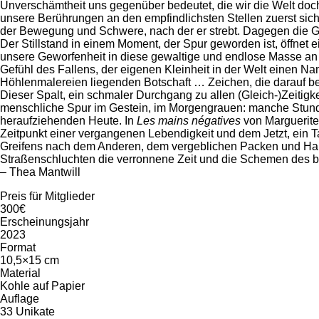
Unverschämtheit uns gegenüber bedeutet, die wir die Welt doc
unsere Berührungen an den empfindlichsten Stellen zuerst si
der Bewegung und Schwere, nach der er strebt. Dagegen die G
Der Stillstand in einem Moment, der Spur geworden ist, öffnet
unsere Geworfenheit in diese gewaltige und endlose Masse an Z
Gefühl des Fallens, der eigenen Kleinheit in der Welt einen Na
Höhlenmalereien liegenden Botschaft … Zeichen, die darauf be
Dieser Spalt, ein schmaler Durchgang zu allen (Gleich-)Zeitigke
menschliche Spur im Gestein, im Morgengrauen: manche Stunde
heraufziehenden Heute. In
Les mains négatives
von Marguerite
Zeitpunkt einer vergangenen Lebendigkeit und dem Jetzt, ein T
Greifens nach dem Anderen, dem vergeblichen Packen und Halt
Straßenschluchten die verronnene Zeit und die Schemen des b
– Thea Mantwill
Preis für Mitglieder
300€
Erscheinungsjahr
2023
Format
10,5×15 cm
Material
Kohle auf Papier
Auflage
33 Unikate