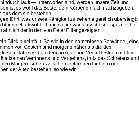
indurch läuft — unterworfen sind, werden unsere Zeit und
Reisen ist es wohl das Beste, dem Körper einfach nachzugeben,
, aus dem sie bestehen.
en führt, was unsere Fähigkeit zu sehen eigentlich übersteigt:
chthimmel, obwohl ich mir sicher war, dass dieses spezifische
ähnlich der in den von Peter Piller gezeigten
 ein Blick hineinfällt. So wie in den namenlosen Schwindel, eine
immen von Gestern sind morgens näher als die des
 diesem Tal zwischen dem an Alter und Verfall festgemachten
aufhaltsamen Verrinnens und Vergehens, trotz des Schreiens und
samen Morgen, sehen zwischen verlorenen Lichtern und
en der Alten bestehen, so wie wir.