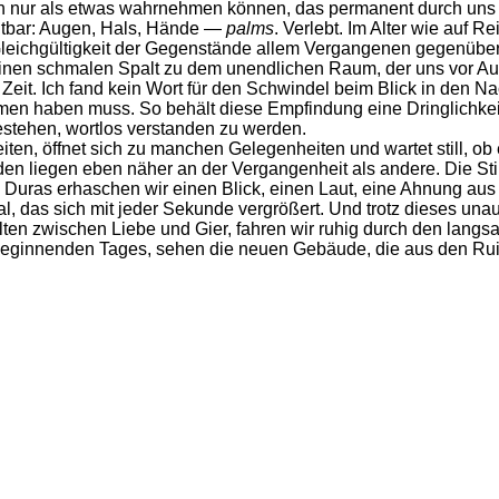
h nur als etwas wahrnehmen können, das permanent durch uns h
chtbar: Augen, Hals, Hände —
palms
. Verlebt. Im Alter wie auf 
leichgültigkeit der Gegenstände allem Vergangenen gegenüber
 einen schmalen Spalt zu dem unendlichen Raum, der uns vor Aug
eit. Ich fand kein Wort für den Schwindel beim Blick in den Na
men haben muss. So behält diese Empfindung eine Dringlichkeit 
stehen, wortlos verstanden zu werden.
iten, öffnet sich zu manchen Gelegenheiten und wartet still, ob
n liegen eben näher an der Vergangenheit als andere. Die St
 Duras erhaschen wir einen Blick, einen Laut, eine Ahnung aus
al, das sich mit jeder Sekunde vergrößert. Und trotz dieses un
en zwischen Liebe und Gier, fahren wir ruhig durch den lang
eginnenden Tages, sehen die neuen Gebäude, die aus den Ruin