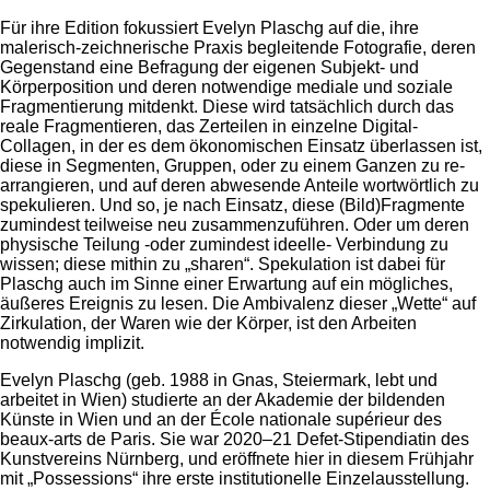
Für ihre Edition fokussiert Evelyn Plaschg auf die, ihre
malerisch-zeichnerische Praxis begleitende Fotografie, deren
Gegenstand eine Befragung der eigenen Subjekt- und
Körperposition und deren notwendige mediale und soziale
Fragmentierung mitdenkt. Diese wird tatsächlich durch das
reale Fragmentieren, das Zerteilen in einzelne Digital-
Collagen, in der es dem ökonomischen Einsatz überlassen ist,
diese in Segmenten, Gruppen, oder zu einem Ganzen zu re-
arrangieren, und auf deren abwesende Anteile wortwörtlich zu
spekulieren. Und so, je nach Einsatz, diese (Bild)Fragmente
zumindest teilweise neu zusammenzuführen. Oder um deren
physische Teilung -oder zumindest ideelle- Verbindung zu
wissen; diese mithin zu „sharen“. Spekulation ist dabei für
Plaschg auch im Sinne einer Erwartung auf ein mögliches,
äußeres Ereignis zu lesen. Die Ambivalenz dieser „Wette“ auf
Zirkulation, der Waren wie der Körper, ist den Arbeiten
notwendig implizit.
Evelyn Plaschg (geb. 1988 in Gnas, Steiermark, lebt und
arbeitet in Wien) studierte an der Akademie der bildenden
Künste in Wien und an der École nationale supérieur des
beaux-arts de Paris. Sie war 2020–21 Defet-Stipendiatin des
Kunstvereins Nürnberg, und eröffnete hier in diesem Frühjahr
mit „Possessions“ ihre erste institutionelle Einzelausstellung.