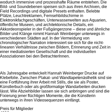
wodurch immersive und prozesshafte Räume entstehen. Die
Bild- und Soundebenen speisen sich aus ihren Archiven, die
Field Recordings und digitale Presets enthalten. Belebte
Plätze, Leuchtreklamen, Fernsehbildschirme in
Elektronikfachgeschäften, Unterwasserwelten aus Aquarien,
öffentliche Museen, und architektonische Details, ein
Akkordeonspieler in der Fußgängerzone – diese und ähnliche
Bilder und Klänge nimmt Hannah Weinberger unterwegs in
verschiedenen Städten auf. In der Vermeidung von
chronologischer Narration interessiert sie sich für die nicht-
linearen Verhältnisse zwischen Bildern, Erinnerung und Zeit in
einer mediatisierten Gesellschaft und die individuellen
Assoziationen bei den BetrachterInnen.
Als Jahresgabe entwickelt Hannah Weinberger Drucke auf
Klebefolie. Zwischen Plakat- und Wandtapetenästhetik sind sie
eine Fortführung ihrer Arbeit mit Stills, die sie als Poster,
Künstlerbuch oder als großformatige Wandarbeiten drucken
lässt. Wie Abziehbilder lassen sie sich anbringen und sind die
Fixierung jener flüchtigen Momente, die die Künstlerin
unterwegs in ihren Videosequenzen einfängt.
Preis für Mitglieder