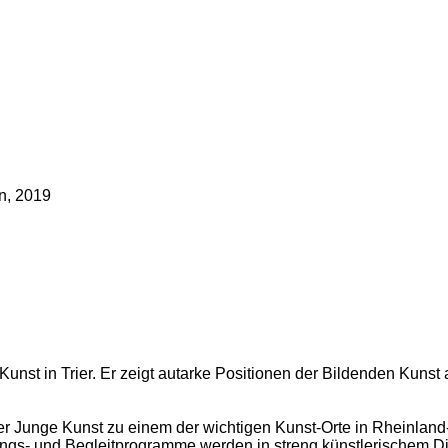
en, 2019
 Kunst in Trier. Er zeigt autarke Positionen der Bildenden Kuns
er Junge Kunst zu einem der wichtigen Kunst-Orte in Rheinland-P
ngs- und Begleitprogramme werden in streng künstlerischem Disk