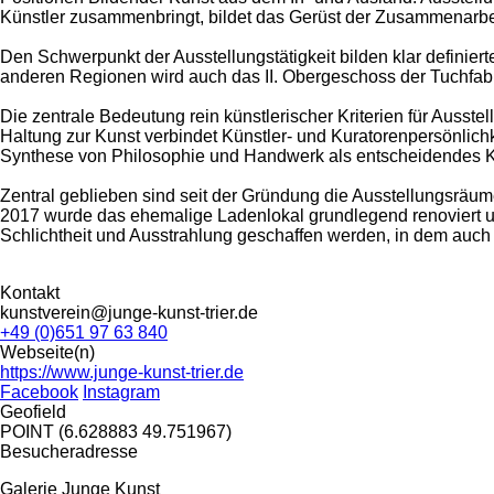
Künstler zusammenbringt, bildet das Gerüst der Zusammenarbe
Den Schwerpunkt der Ausstellungstätigkeit bilden klar definie
anderen Regionen wird auch das II. Obergeschoss der Tuchfabri
Die zentrale Bedeutung rein künstlerischer Kriterien für Ausste
Haltung zur Kunst verbindet Künstler- und Kuratorenpersönlichk
Synthese von Philosophie und Handwerk als entscheidendes Krit
Zentral geblieben sind seit der Gründung die Ausstellungsräum
2017 wurde das ehemalige Ladenlokal grundlegend renoviert u
Schlichtheit und Ausstrahlung geschaffen werden, in dem auch
Kontakt
kunstverein@junge-kunst-trier.de
+49 (0)651 97 63 840
Webseite(n)
https://www.junge-kunst-trier.de
Facebook
Instagram
Geofield
POINT (6.628883 49.751967)
Besucheradresse
Galerie Junge Kunst