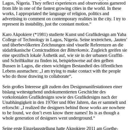
Lagos, Nigeria. They reflect experiences and observations garnered
from life in one of the fastest growing cities in the world. In these
works, I appropriated the language of religion, politics and
advertising to comment on contemporary realities in the city. I try to
represent its instability, just the constant motion.“
Karo Akpokiere (*1981) studierte Kunst und Grafikdesign am Yaba
College of Technology in Lagos, Nigeria. Seine textreichen, ‚lauten‘
und überbevölkerten Zeichnungen sind visuelle Referenzen an die
südafrikanische Comictradition der
Bitterkomix
. Zugleich greifen sie
eine spezifisch lokale Ästhetik auf, wie sie in der urbanen Graffiti-
und Schriftkultur zu finden ist, beispielsweise auf den gelben
Bussen in Lagos, die einen wichtigen Bestandteil des öffentlichen
Lebens ausmachen: „I am trying to make contact with the people
who do those drawing to collaborate“.
Sein großes Interesse gilt zudem den Designmanifestationen einer
bislang weitestgehend undokumentierten Geschichte des
vorkolonialen Grafikdesigns sowie des Grafikdesigns nach der
Unabhängigkeit in den 1970er und 80er Jahren, das er sammelt und
erforscht: „I realized the designers behind those works are nowhere
to be found, we don’t even know there names! Its is as though a
whole generation of designers went underground.“
Seine erste Einzelausstellung hatte Akpokiere 2011 am Goethe-