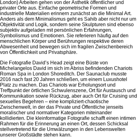
London) Arbeiten gehen von der Ästhetik öffentlicher und
privater Orte aus. Einfache geometrische Formen und
industrielle Materialien erinnern zunächst an die Minimal Art.
Anders als dem Minimalismus geht es Sahib aber nicht nur um
Objektivität und Logik, sondern seine Skulpturen sind ebenso
subjektiv aufgeladen mit persönlichen Erfahrungen,
Symbolismus und Emotionen. Sie referieren häufig auf den
menschlichen Körper und Berührungen respektive deren
Abwesenheit und bewegen sich im fragilen Zwischenbereich
von Öffentlichkeit und Privatsphäre.
Die Fotografie David’s Head zeigt eine Büste von
Michelangelos David im sich im Abriss befindenden Chariots
Roman Spa in London Shoreditch. Der Saunaclub musste
2016 nach fast 20 Jahren schließen, um einem Luxushotel
Platz zu machen. Das Chariots war Erholungsort und
Treffpunkt der örtlichen Schwulenszene, Ort für Austausch und
Kommunikation sowie Rückzug, aber auch Ort für Cruising und
sexuelles Begehren – eine kompliziert-chaotische
Zwischenwelt, in der das Private und Öffentliche jenseits
moralischer und normativer Kategorien miteinander
kollidierten. Die kleinformatige Fotografie schafft einen intimen
Rahmen für die Erinnerung an einen Ort, dessen Schicksal
stellvertretend für die Umwälzungen in den Lebenswelten
unserer Großstädte stehen kann.