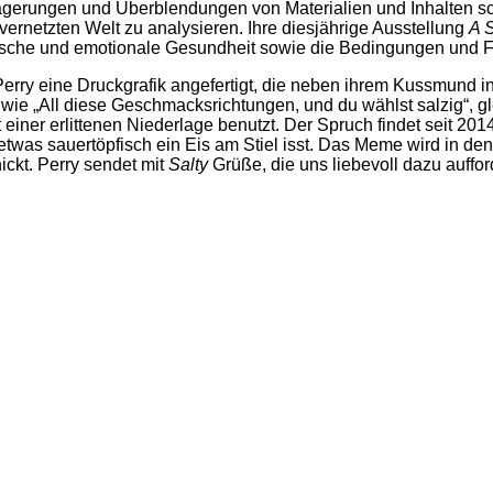
gerungen und Überblendungen von Materialien und Inhalten scha
vernetzten Welt zu analysieren. Ihre diesjährige Ausstellung
A 
sche und emotionale Gesundheit sowie die Bedingungen und Fo
rry eine Druckgrafik angefertigt, die neben ihrem Kussmund in 
el wie „All diese Geschmacksrichtungen, und du wählst salzig“, 
 einer erlittenen Niederlage benutzt. Der Spruch findet seit 2
etwas sauertöpfisch ein Eis am Stiel isst. Das Meme wird in de
ckt. Perry sendet mit
Salty
Grüße, die uns liebevoll dazu auffo