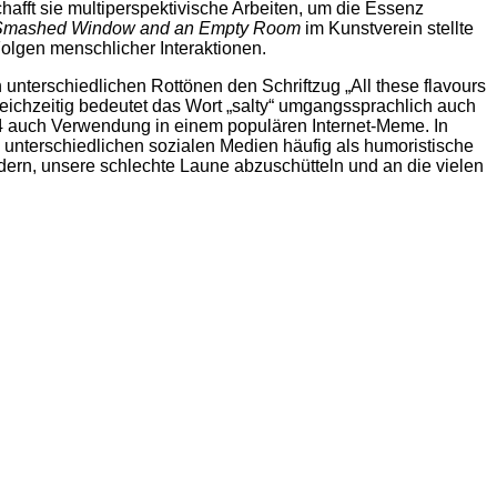
fft sie multiperspektivische Arbeiten, um die Essenz
Smashed Window and an Empty Room
im Kunstverein stellte
lgen menschlicher Interaktionen.
unterschiedlichen Rottönen den Schriftzug „All these flavours
gleichzeitig bedeutet das Wort „salty“ umgangssprachlich auch
014 auch Verwendung in einem populären Internet-Meme. In
n unterschiedlichen sozialen Medien häufig als humoristische
rdern, unsere schlechte Laune abzuschütteln und an die vielen