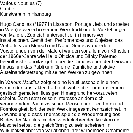
Various Nautilus (7)
Credits
Kunstverein in Hamburg
Hugo Canoilas (*1977 in Lissabon, Portugal, lebt und arbeitet
in Wien) erweitert in seinem Werk traditionelle Vorstellungen
von Malerei. Zugleich untersucht er in immersiven
Installationen, Gemälden, Performances und Objekten das
Verhältnis von Mensch und Natur. Seine avancierten
Vorstellungen von der Malerei wurden vor allem von Künstlern
der 1960er-Jahre wie Hélio Oiticica und Blinky Palermo
beeinflusst. Canoilas geht über die Dimensionen der Leinwand
hinaus, um das Publikum für eine räumliche und aktive
Auseinandersetzung mit seinen Werken zu gewinnen.
In
Various Nautilus
zeigt er eine Nautilusschale in einem
wirbelnden abstrakten Farbfeld, wobei die Form aus einem
gestisch gemalten, flüssigen Hintergrund hervorzutreten
scheint. Damit setzt er sein Interesse an dem sich
verändernden Raum zwischen Mensch und Tier, Form und
Formlosigkeit fort, der sein Werk insgesamt kennzeichnet. In
Abwandlung dieses Themas spielt die Wiederholung des
Bildes der Nautilus mit den wiederkehrenden Mustern der
Muschel selbst, die gleichförmig zu sein scheinen, in
Wirklichkeit aber von Variationen ihrer wirbelnden Ornamente