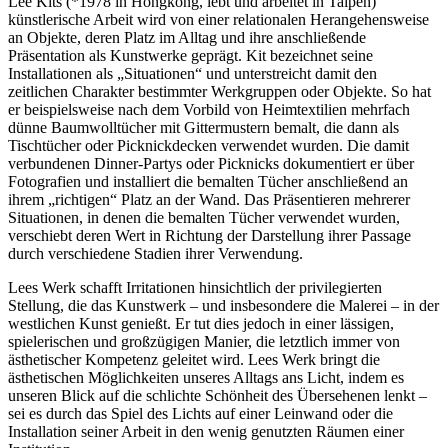
Lee Kits (*1978 in Hongkong, lebt und arbeitet in Taipeh)
künstlerische Arbeit wird von einer relationalen Herangehensweise
an Objekte, deren Platz im Alltag und ihre anschließende
Präsentation als Kunstwerke geprägt. Kit bezeichnet seine
Installationen als „Situationen“ und unterstreicht damit den
zeitlichen Charakter bestimmter Werkgruppen oder Objekte. So hat
er beispielsweise nach dem Vorbild von Heimtextilien mehrfach
dünne Baumwolltücher mit Gittermustern bemalt, die dann als
Tischtücher oder Picknickdecken verwendet wurden. Die damit
verbundenen Dinner-Partys oder Picknicks dokumentiert er über
Fotografien und installiert die bemalten Tücher anschließend an
ihrem „richtigen“ Platz an der Wand. Das Präsentieren mehrerer
Situationen, in denen die bemalten Tücher verwendet wurden,
verschiebt deren Wert in Richtung der Darstellung ihrer Passage
durch verschiedene Stadien ihrer Verwendung.
Lees Werk schafft Irritationen hinsichtlich der privilegierten
Stellung, die das Kunstwerk – und insbesondere die Malerei – in der
westlichen Kunst genießt. Er tut dies jedoch in einer lässigen,
spielerischen und großzügigen Manier, die letztlich immer von
ästhetischer Kompetenz geleitet wird. Lees Werk bringt die
ästhetischen Möglichkeiten unseres Alltags ans Licht, indem es
unseren Blick auf die schlichte Schönheit des Übersehenen lenkt –
sei es durch das Spiel des Lichts auf einer Leinwand oder die
Installation seiner Arbeit in den wenig genutzten Räumen einer