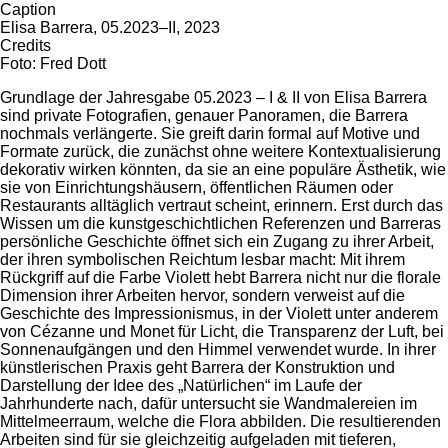
Caption
Elisa Barrera, 05.2023–II, 2023
Credits
Foto: Fred Dott
Grundlage der Jahresgabe 05.2023 – I & II von Elisa Barrera
sind private Fotografien, genauer Panoramen, die Barrera
nochmals verlängerte. Sie greift darin formal auf Motive und
Formate zurück, die zunächst ohne weitere Kontextualisierung
dekorativ wirken könnten, da sie an eine populäre Ästhetik, wie
sie von Einrichtungshäusern, öffentlichen Räumen oder
Restaurants alltäglich vertraut scheint, erinnern. Erst durch das
Wissen um die kunstgeschichtlichen Referenzen und Barreras
persönliche Geschichte öffnet sich ein Zugang zu ihrer Arbeit,
der ihren symbolischen Reichtum lesbar macht: Mit ihrem
Rückgriff auf die Farbe Violett hebt Barrera nicht nur die florale
Dimension ihrer Arbeiten hervor, sondern verweist auf die
Geschichte des Impressionismus, in der Violett unter anderem
von Cézanne und Monet für Licht, die Transparenz der Luft, bei
Sonnenaufgängen und den Himmel verwendet wurde. In ihrer
künstlerischen Praxis geht Barrera der Konstruktion und
Darstellung der Idee des „Natürlichen“ im Laufe der
Jahrhunderte nach, dafür untersucht sie Wandmalereien im
Mittelmeerraum, welche die Flora abbilden. Die resultierenden
Arbeiten sind für sie gleichzeitig aufgeladen mit tieferen,