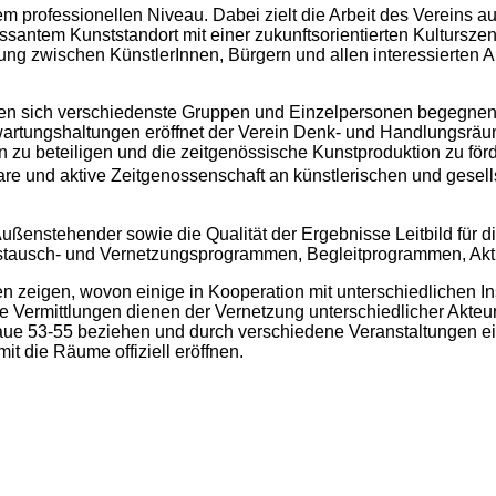
m professionellen Niveau. Dabei zielt die Arbeit des Vereins a
antem Kunststandort mit einer zukunftsorientierten Kulturszene. 
ung zwischen KünstlerInnen, Bürgern und allen interessierten
enen sich verschiedenste Gruppen und Einzelpersonen begegnen 
artungshaltungen eröffnet der Verein Denk- und Handlungsräume
n zu beteiligen und die zeitgenössische Kunstproduktion zu fö
e und aktive Zeitgenossenschaft an künstlerischen und gesell
Außenstehender sowie die Qualität der Ergebnisse Leitbild für d
ustausch- und Vernetzungsprogrammen, Begleitprogrammen, Ak
n zeigen, wovon einige in Kooperation mit unterschiedlichen In
Vermittlungen dienen der Vernetzung unterschiedlicher Akteure 
faue 53-55 beziehen und durch verschiedene Veranstaltungen e
it die Räume offiziell eröffnen.