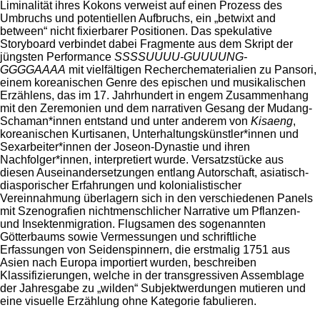
Liminalität ihres Kokons verweist auf einen Prozess des
Umbruchs und potentiellen Aufbruchs, ein „betwixt and
between“ nicht fixierbarer Positionen. Das spekulative
Storyboard verbindet dabei Fragmente aus dem Skript der
jüngsten Performance
SSSSUUUU-GUUUUNG-
GGGGAAAA
mit vielfältigen Recherchematerialien zu Pansori,
einem koreanischen Genre des epischen und musikalischen
Erzählens, das im 17. Jahrhundert in engem Zusammenhang
mit den Zeremonien und dem narrativen Gesang der Mudang-
Schaman*innen entstand und unter anderem von
Kisaeng
,
koreanischen Kurtisanen, Unterhaltungskünstler*innen und
Sexarbeiter*innen der Joseon-Dynastie und ihren
Nachfolger*innen, interpretiert wurde. Versatzstücke aus
diesen Auseinandersetzungen entlang Autorschaft, asiatisch-
diasporischer Erfahrungen und kolonialistischer
Vereinnahmung überlagern sich in den verschiedenen Panels
mit Szenografien nichtmenschlicher Narrative um Pflanzen-
und Insektenmigration. Flugsamen des sogenannten
Götterbaums sowie Vermessungen und schriftliche
Erfassungen von Seidenspinnern, die erstmalig 1751 aus
Asien nach Europa importiert wurden, beschreiben
Klassifizierungen, welche in der transgressiven Assemblage
der Jahresgabe zu „wilden“ Subjektwerdungen mutieren und
eine visuelle Erzählung ohne Kategorie fabulieren.