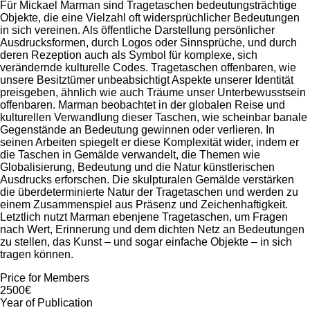
Für Mickael Marman sind Tragetaschen bedeutungsträchtige
Objekte, die eine Vielzahl oft widersprüchlicher Bedeutungen
in sich vereinen. Als öffentliche Darstellung persönlicher
Ausdrucksformen, durch Logos oder Sinnsprüche, und durch
deren Rezeption auch als Symbol für komplexe, sich
verändernde kulturelle Codes. Tragetaschen offenbaren, wie
unsere Besitztümer unbeabsichtigt Aspekte unserer Identität
preisgeben, ähnlich wie auch Träume unser Unterbewusstsein
offenbaren. Marman beobachtet in der globalen Reise und
kulturellen Verwandlung dieser Taschen, wie scheinbar banale
Gegenstände an Bedeutung gewinnen oder verlieren. In
seinen Arbeiten spiegelt er diese Komplexität wider, indem er
die Taschen in Gemälde verwandelt, die Themen wie
Globalisierung, Bedeutung und die Natur künstlerischen
Ausdrucks erforschen. Die skulpturalen Gemälde verstärken
die überdeterminierte Natur der Tragetaschen und werden zu
einem Zusammenspiel aus Präsenz und Zeichenhaftigkeit.
Letztlich nutzt Marman ebenjene Tragetaschen, um Fragen
nach Wert, Erinnerung und dem dichten Netz an Bedeutungen
zu stellen, das Kunst – und sogar einfache Objekte – in sich
tragen können.
Price for Members
2500€
Year of Publication