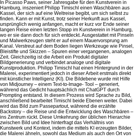
In Picasso Paws, seiner Jahresgabe für den Kunstverein in
Hamburg, inszeniert Philipp Timischl einen Waschbären aus
Kassel, der sich auf eine Weltreise begibt, um sich selbst zu
finden. Kann er mit Kunst, trotz seiner Herkunft aus Kassel,
ursprünglich wenig anfangen, macht er kurz vor Ende seiner
langen Reise einen letzten Stopp im Kunstverein in Hamburg,
wo er sie dann doch für sich entdeckt. Ausgestattet mit Pinseln
und Malwerkzeugen steht er auf einem Mauervorsprung am
Kanal. Verstreut auf dem Boden liegen Werkzeuge wie Pinsel,
Bleistifte und Skizzen – Spuren einer vergangenen, analogen
Zeit. Gleichzeitig ist die Arbeit ein Produkt digitaler
Bildgenerierung und verbindet analoge und digitale
Kunstproduktion. Philipp Timischl hat einen Hintergrund in der
Malerei, experimentiert jedoch in dieser Arbeit erstmals direkt
mit künstlicher Intelligenz (KI). Die Bildebene wurde mit Hilfe
von Midjourney – einem Text-to-Image- Tool – generiert,
während das Gedicht hauptsächlich mit ChatGPT durch
Prompting entstand. In diesem Prozess wird Sprache zu Bild,
anschließend bearbeitet Timischl beide Ebenen weiter. Dabei
wird das Bild zum Passepartout, während die erzählte
Backstory – die Reise und die Entwicklung des Waschbären –
ins Zentrum rückt. Diese Umkehrung der üblichen Hierarchie
zwischen Bild und Idee hinterfragt das Verhältnis von
Kunstwerk und Kontext, indem die mittels KI erzeugten Bilder,
die Malerei ähneln, sowohl das Medium als auch den Ort von