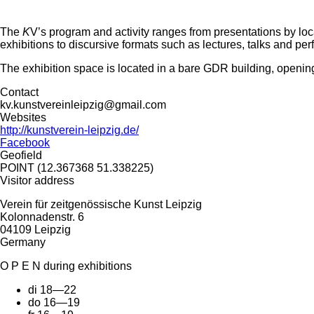
The
K
V’s program and activity ranges from presentations by loc
exhibitions to discursive formats such as lectures, talks and pe
The exhibition space is located in a bare GDR building, opening
Contact
kv.kunstvereinleipzig@gmail.com
Websites
http://kunstverein-leipzig.de/
Facebook
Geofield
POINT (12.367368 51.338225)
Visitor address
Verein für zeitgenössische Kunst Leipzig
Kolonnadenstr. 6
04109
Leipzig
Germany
O P E N during exhibitions
di 18—22
do 16—19