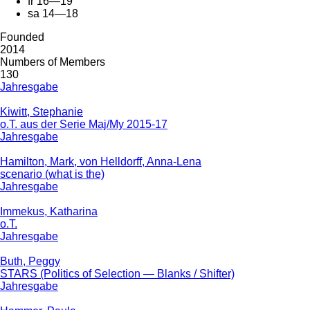
fr 16—19
sa 14—18
Founded
2014
Numbers of Members
130
Jahresgabe
Kiwitt, Stephanie
o.T. aus der Serie Maj/My 2015-17
Jahresgabe
Hamilton, Mark, von Helldorff, Anna-Lena
scenario (what is the)
Jahresgabe
Immekus, Katharina
o.T.
Jahresgabe
Buth, Peggy
STARS (Politics of Selection — Blanks / Shifter)
Jahresgabe