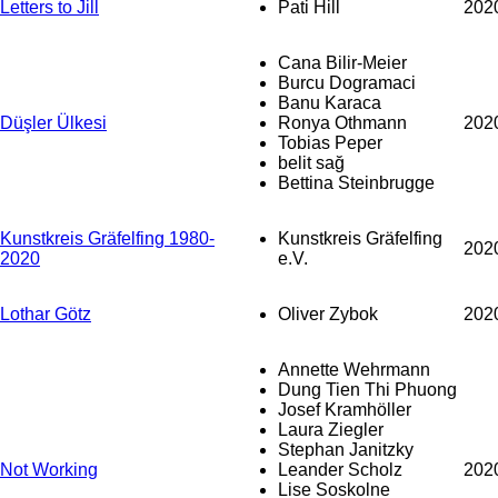
Letters to Jill
Pati Hill
202
Cana Bilir-Meier
Burcu Dogramaci
Banu Karaca
Düşler Ülkesi
Ronya Othmann
202
Tobias Peper
belit sağ
Bettina Steinbrugge
Kunstkreis Gräfelfing 1980-
Kunstkreis Gräfelfing
202
2020
e.V.
Lothar Götz
Oliver Zybok
202
Annette Wehrmann
Dung Tien Thi Phuong
Josef Kramhöller
Laura Ziegler
Stephan Janitzky
Not Working
Leander Scholz
202
Lise Soskolne