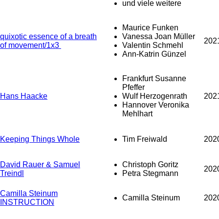
und viele weitere
Maurice Funken
quixotic essence of a breath
Vanessa Joan Müller
202
of movement/1x3
Valentin Schmehl
Ann-Katrin Günzel
Frankfurt Susanne
Pfeffer
Hans Haacke
Wulf Herzogenrath
202
Hannover Veronika
Mehlhart
Keeping Things Whole
Tim Freiwald
202
David Rauer & Samuel
Christoph Goritz
202
Treindl
Petra Stegmann
Camilla Steinum
Camilla Steinum
202
INSTRUCTION