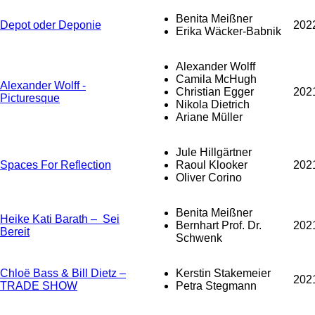
Benita Meißner
Depot oder Deponie
202
Erika Wäcker-Babnik
Alexander Wolff
Camila McHugh
Alexander Wolff -
Christian Egger
202
Picturesque
Nikola Dietrich
Ariane Müller
Jule Hillgärtner
Spaces For Reflection
Raoul Klooker
202
Oliver Corino
Benita Meißner
Heike Kati Barath – Sei
Bernhart Prof. Dr.
202
Bereit
Schwenk
Chloë Bass & Bill Dietz –
Kerstin Stakemeier
202
TRADE SHOW
Petra Stegmann