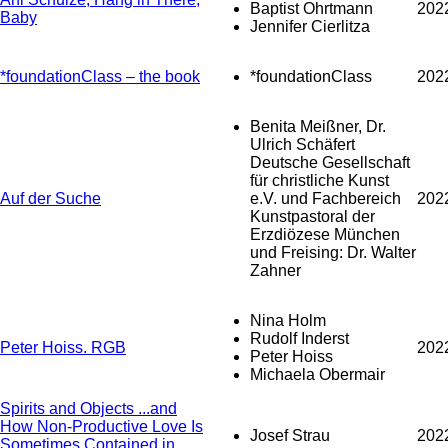
Baptist Ohrtmann
202
Baby
Jennifer Cierlitza
*foundationClass – the book
*foundationClass
202
Benita Meißner, Dr.
Ulrich Schäfert
Deutsche Gesellschaft
für christliche Kunst
Auf der Suche
e.V. und Fachbereich
202
Kunstpastoral der
Erzdiözese München
und Freising: Dr. Walter
Zahner
Nina Holm
Rudolf Inderst
Peter Hoiss. RGB
202
Peter Hoiss
Michaela Obermair
Spirits and Objects ...and
How Non-Productive Love Is
Josef Strau
202
Sometimes Contained in