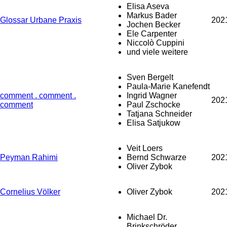
Elisa Aseva
Markus Bader
Glossar Urbane Praxis
202
Jochen Becker
Ele Carpenter
Niccolò Cuppini
und viele weitere
Sven Bergelt
Paula-Marie Kanefendt
comment . comment .
Ingrid Wagner
202
comment
Paul Zschocke
Tatjana Schneider
Elisa Satjukow
Veit Loers
Peyman Rahimi
Bernd Schwarze
202
Oliver Zybok
Cornelius Völker
Oliver Zybok
202
Michael Dr.
Brinkschröder