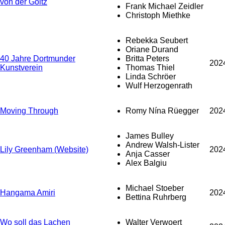
von der Goltz
Frank Michael Zeidler
Christoph Miethke
Rebekka Seubert
Oriane Durand
40 Jahre Dortmunder
Britta Peters
202
Kunstverein
Thomas Thiel
Linda Schröer
Wulf Herzogenrath
Moving Through
Romy Nína Rüegger
202
James Bulley
Andrew Walsh-Lister
Lily Greenham (Website)
202
Anja Casser
Alex Balgiu
Michael Stoeber
Hangama Amiri
202
Bettina Ruhrberg
Wo soll das Lachen
Walter Verwoert