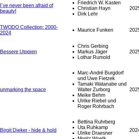
Friedrich W. Kasten
I´ve never been afraid of
Christian Hayn
202
beauty!
Dirk Lehr
TWODO Collection: 2000-
Maurice Funken
202
2024
Chris Gerbing
Bessere Utopien
Markus Jäger
202
Lothar Rumold
Marc-André Burgdorf
und Uwe Fietzek
Tamaki Watanabe und
unmarking the space
Walter Zurborg
202
Meike Behm
Ulrike Riebel und
Roger Rohrbach
Bettina Ruhrberg
Uta Ruhkamp
Birgit Dieker - hide & hold
202
Ulrike Draesner
Moritz Woelk