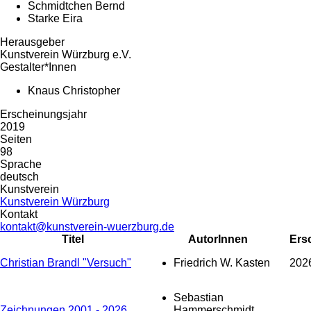
Schmidtchen Bernd
Starke Eira
Herausgeber
Kunstverein Würzburg e.V.
Gestalter*Innen
Knaus Christopher
Erscheinungsjahr
2019
Seiten
98
Sprache
deutsch
Kunstverein
Kunstverein Würzburg
Kontakt
kontakt@kunstverein-wuerzburg.de
Titel
AutorInnen
Ers
Christian Brandl "Versuch"
Friedrich W. Kasten
202
Sebastian
Zeichnungen 2001 - 2026
Hammerschmidt