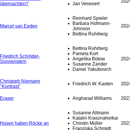
202
übernachten?
Jan Verwoert
Reinhard Spieler
Barbara Hofmann-
Marcel van Eeden
202
Johnson
Bettina Ruhrberg
Bettina Ruhrberg
Pamela Kort
Friedrich Schröder-
Angelika Bütow
202
Sonnenstern
Susanne Zander
Daniel Yakubovich
Christoph Niemann
Friedrich W. Kasten
202
"Kontrast"
Eraser
Angharad Williams
202
Susanne Altmann
Katalin Krasznahorkai
Hosen haben Röcke an
Christin Müller
202
Franziska Schmidt