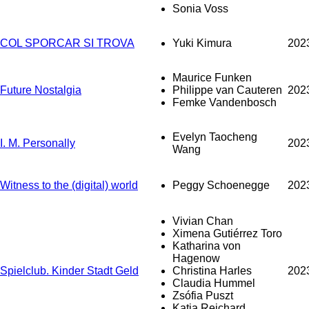
Sonia Voss
COL SPORCAR SI TROVA
Yuki Kimura
202
Maurice Funken
Future Nostalgia
Philippe van Cauteren
202
Femke Vandenbosch
Evelyn Taocheng
I. M. Personally
202
Wang
Witness to the (digital) world
Peggy Schoenegge
202
Vivian Chan
Ximena Gutiérrez Toro
Katharina von
Hagenow
Spielclub. Kinder Stadt Geld
Christina Harles
202
Claudia Hummel
Zsófia Puszt
Katja Reichard