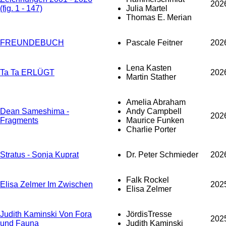
202
(fig. 1 - 147)
Julia Martel
Thomas E. Merian
FREUNDEBUCH
Pascale Feitner
202
Lena Kasten
Ta Ta ERLÜGT
202
Martin Stather
Amelia Abraham
Dean Sameshima -
Andy Campbell
202
Fragments
Maurice Funken
Charlie Porter
Stratus - Sonja Kuprat
Dr. Peter Schmieder
202
Falk Rockel
Elisa Zelmer Im Zwischen
202
Elisa Zelmer
Judith Kaminski Von Fora
JördisTresse
202
und Fauna
Judith Kaminski