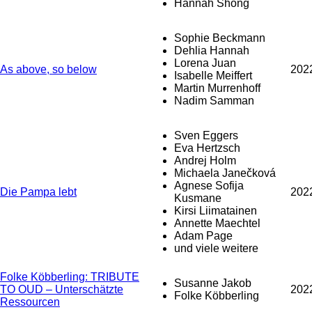
Hannah Shong
Sophie Beckmann
Dehlia Hannah
Lorena Juan
As above, so below
202
Isabelle Meiffert
Martin Murrenhoff
Nadim Samman
Sven Eggers
Eva Hertzsch
Andrej Holm
Michaela Janečková
Agnese Sofija
Die Pampa lebt
202
Kusmane
Kirsi Liimatainen
Annette Maechtel
Adam Page
und viele weitere
Folke Köbberling: TRIBUTE
Susanne Jakob
TO OUD – Unterschätzte
202
Folke Köbberling
Ressourcen