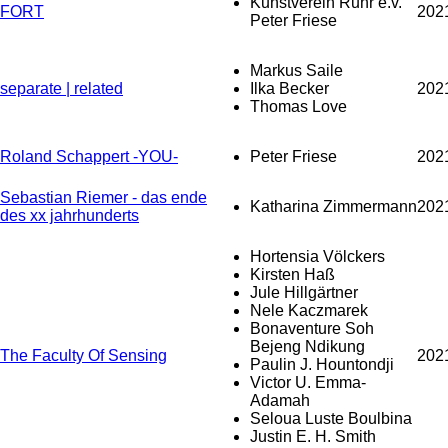
Kunstverein Ruhr e.v.
FORT
202
Peter Friese
Markus Saile
separate | related
Ilka Becker
202
Thomas Love
Roland Schappert -YOU-
Peter Friese
202
Sebastian Riemer - das ende
Katharina Zimmermann
202
des xx jahrhunderts
Hortensia Völckers
Kirsten Haß
Jule Hillgärtner
Nele Kaczmarek
Bonaventure Soh
Bejeng Ndikung
The Faculty Of Sensing
202
Paulin J. Hountondji
Victor U. Emma-
Adamah
Seloua Luste Boulbina
Justin E. H. Smith