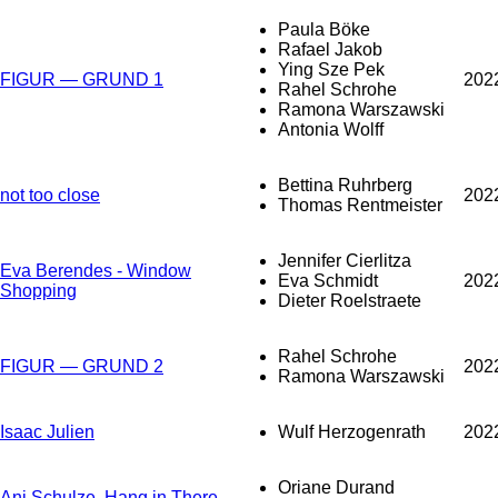
Paula Böke
Rafael Jakob
Ying Sze Pek
FIGUR — GRUND 1
202
Rahel Schrohe
Ramona Warszawski
Antonia Wolff
Bettina Ruhrberg
not too close
202
Thomas Rentmeister
Jennifer Cierlitza
Eva Berendes - Window
Eva Schmidt
202
Shopping
Dieter Roelstraete
Rahel Schrohe
FIGUR — GRUND 2
202
Ramona Warszawski
Isaac Julien
Wulf Herzogenrath
202
Oriane Durand
Ani Schulze, Hang in There,