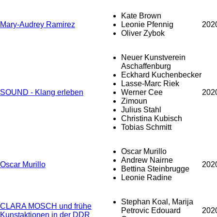
Kate Brown
Mary-Audrey Ramirez
Leonie Pfennig
202
Oliver Zybok
Neuer Kunstverein
Aschaffenburg
Eckhard Kuchenbecker
Lasse-Marc Riek
SOUND - Klang erleben
Werner Cee
202
Zimoun
Julius Stahl
Christina Kubisch
Tobias Schmitt
Oscar Murillo
Andrew Nairne
Oscar Murillo
202
Bettina Steinbrugge
Leonie Radine
Stephan Koal, Marija
CLARA MOSCH und frühe
Petrovic Edouard
202
Kunstaktionen in der DDR