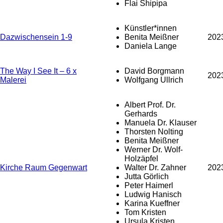
Flai Shipipa
Künstler*innen
Dazwischensein 1-9
Benita Meißner
202
Daniela Lange
The Way I See It – 6 x
David Borgmann
202
Malerei
Wolfgang Ullrich
Albert Prof. Dr.
Gerhards
Manuela Dr. Klauser
Thorsten Nolting
Benita Meißner
Werner Dr. Wolf-
Holzäpfel
Kirche Raum Gegenwart
Walter Dr. Zahner
202
Jutta Görlich
Peter Haimerl
Ludwig Hanisch
Karina Kueffner
Tom Kristen
Ursula Kristen