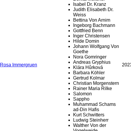
Isabel Dr. Kranz
Judith Elisabeth Dr.
Weiss
Bettina Von Arnim
Ingeborg Bachmann
Gottfried Benn
Inger Christensen
Hilde Domin
Johann Wolfgang Von
Goethe
Nora Gomringer
Andreas Gryphius
Rosa Immergruen
202
Klára Hůrková
Barbara Köhler
Gertrud Kolmar
Christian Morgenstern
Rainer Maria Rilke
Salomon
Sappho
Muhammad Schams
ad-Din Hafis
Kurt Schwitters
Ludwig Steinherr
Walther Von der
Vogelweide