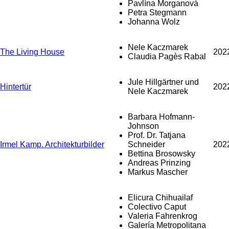
Pavlína Morganová
Petra Stegmann
Johanna Wolz
Nele Kaczmarek
The Living House
202
Claudia Pagès Rabal
Jule Hillgärtner und
Hintertür
202
Nele Kaczmarek
Barbara Hofmann-
Johnson
Prof. Dr. Tatjana
Irmel Kamp. Architekturbilder
Schneider
202
Bettina Brosowsky
Andreas Prinzing
Markus Mascher
Elicura Chihuailaf
Colectivo Caput
Valeria Fahrenkrog
Galería Metropolitana