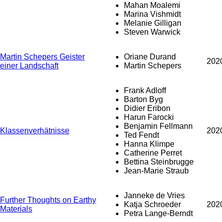
Mahan Moalemi
Marina Vishmidt
Melanie Gilligan
Steven Warwick
Martin Schepers Geister
Oriane Durand
202
einer Landschaft
Martin Schepers
Frank Adloff
Barton Byg
Didier Eribon
Harun Farocki
Benjamin Fellmann
Klassenverhätnisse
202
Ted Fendt
Hanna Klimpe
Catherine Perret
Bettina Steinbrugge
Jean-Marie Straub
Janneke de Vries
Further Thoughts on Earthy
Katja Schroeder
202
Materials
Petra Lange-Berndt