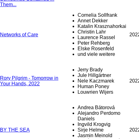
Them...
Cornelia Sollfrank
Annet Dekker
Katalin Krasznahorkai
Christin Lahr
Networks of Care
202
Laurence Rassel
Peter Rehberg
Elske Rosenfeld
und viele weitere
Jerry Brady
Jule Hillgärtner
Rory Pilgrim - Tomorrow in
Nele Kaczmarek
202
Your Hands, 2022
Human Poney
Louwrien Wijers
Andrea Bátorová
Alejandro Perdomo
Daniels
Ingvild Krogvig
BY THE SEA
Sirje Helme
202
Jasmin Meinold