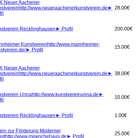
K Neuer Aachener
stverein
http://www.neueraachenerkunstverein.de
►
28.00€
il
stverein Recklinghausen
►
Profil
200.00€
nheimer Kunstverein
http://www.mannheimer-
15.00€
stverein.de/
►
Profil
K Neuer Aachener
stverein
http://www.neueraachenerkunstverein.de
►
38.00€
il
stverein Unna
http://www.kunstvereinunna.de
►
10.00€
il
stverein Recklinghausen
►
Profil
1.00€
ein zur Förderung Moderner
25.00€
st
http://www.moenchehaus.de
►
Profil