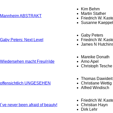
Kim Behm
Martin Stather
Mannheim ABSTRAKT
Friedrich W. Kast
Susanne Kaeppe
Gaby Peters
Gaby Peters: Next Level
Friedrich W. Kast
James N Hutchin
Mareike Donath
Wiedersehen macht Freu(n)de
Arno Apel
Christoph Tesche
Thomas Dawideit
offensichtlich UNGESEHEN
Christiane Wettig
Alfred Windisch
Friedrich W. Kast
I´ve never been afraid of beauty!
Christian Hayn
Dirk Lehr