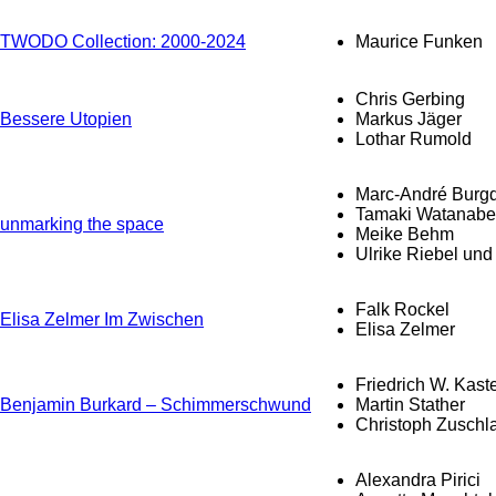
TWODO Collection: 2000-2024
Maurice Funken
Chris Gerbing
Bessere Utopien
Markus Jäger
Lothar Rumold
Marc-André Burgd
Tamaki Watanabe 
unmarking the space
Meike Behm
Ulrike Riebel un
Falk Rockel
Elisa Zelmer Im Zwischen
Elisa Zelmer
Friedrich W. Kast
Benjamin Burkard – Schimmerschwund
Martin Stather
Christoph Zuschl
Alexandra Pirici