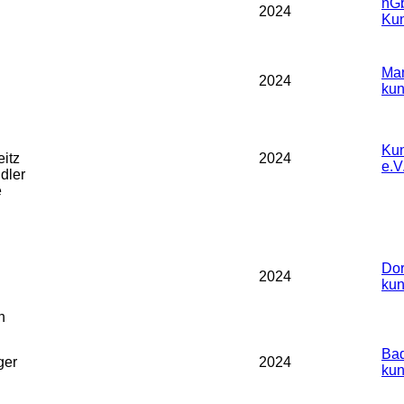
nGb
2024
Kun
Man
2024
kun
Kun
eitz
2024
e.V
dler
e
Dor
2024
kun
h
Bad
ger
2024
kun