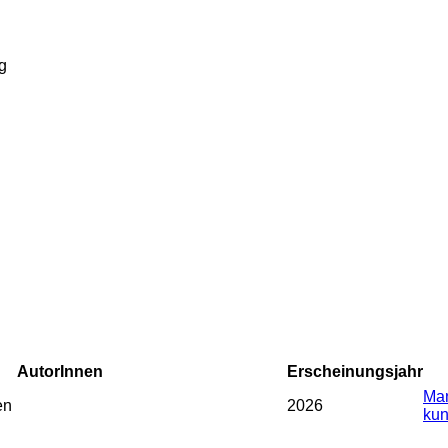
g
AutorInnen
Erscheinungsjahr
Man
en
2026
kun