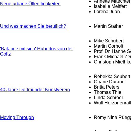
Annette Maechtel
Neue urbane Öffentlichkeiten
Isabelle Meiffert
Lorena Juan
Und was machen Sie beruflich?
Martin Stather
Mike Schubert
Martin Gorholt
'Balance mit sich' Hubertus von der
Prof. Dr. Hanne S
Goltz
Frank Michael Zei
Christoph Miethk
Rebekka Seubert
Oriane Durand
Britta Peters
40 Jahre Dortmunder Kunstverein
Thomas Thiel
Linda Schröer
Wulf Herzogenrat
Moving Through
Romy Nína Rüeg