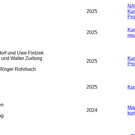
NA
2025
Kun
Prof
Kun
2025
neu
orf und Uwe Fietzek
und Walter Zurborg
Kun
2025
Prof
d Roger Rohrbach
2025
Kun
en
Man
2024
kun
ag