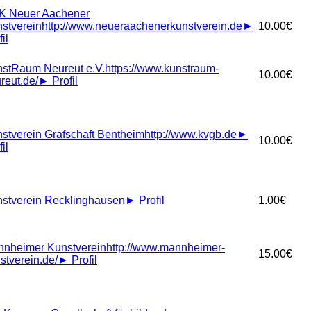
K Neuer Aachener
stverein
http://www.neueraachenerkunstverein.de
►
10.00€
il
stRaum Neureut e.V.
https://www.kunstraum-
10.00€
reut.de/
►
Profil
stverein Grafschaft Bentheim
http://www.kvgb.de
►
10.00€
il
stverein Recklinghausen
►
Profil
1.00€
nheimer Kunstverein
http://www.mannheimer-
15.00€
stverein.de/
►
Profil