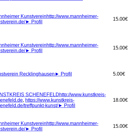
nheimer Kunstverein
http://www.mannheimer-
15.00€
stverein.de/
►
Profil
nheimer Kunstverein
http://www.mannheimer-
15.00€
stverein.de/
►
Profil
stverein Recklinghausen
►
Profil
5.00€
NSTKREIS SCHENEFELD
http://www.kunstkreis-
enefeld.de
,
https://www.kunstkreis-
18.00€
enefeld.de/treffpunkt-kunst/
►
Profil
nheimer Kunstverein
http://www.mannheimer-
15.00€
stverein.de/
►
Profil