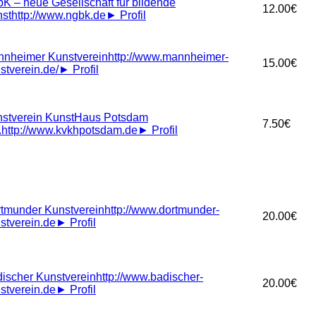
K – neue Gesellschaft für bildende
12.00€
st
http://www.ngbk.de
►
Profil
nheimer Kunstverein
http://www.mannheimer-
15.00€
stverein.de/
►
Profil
stverein KunstHaus Potsdam
7.50€
.
http://www.kvkhpotsdam.de
►
Profil
tmunder Kunstverein
http://www.dortmunder-
20.00€
stverein.de
►
Profil
ischer Kunstverein
http://www.badischer-
20.00€
stverein.de
►
Profil