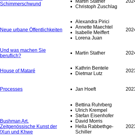
Martin Stather
202
Schimmerschwund
Christoph Zuschlag
Alexandra Pirici
Annette Maechtel
Neue urbane Öffentlichkeiten
202
Isabelle Meiffert
Lorena Juan
Und was machen Sie
Martin Stather
202
beruflich?
Kathrin Bentele
House of Mataré
202
Dietmar Lutz
Processes
Jan Hoeft
202
Bettina Ruhrberg
Ulrich Krempel
Stefan Eisenhofer
Bushman Art.
David Morris
Zeitgenössische Kunst der
Hella Rabbethge-
202
!Xun und Khwe
Schiller