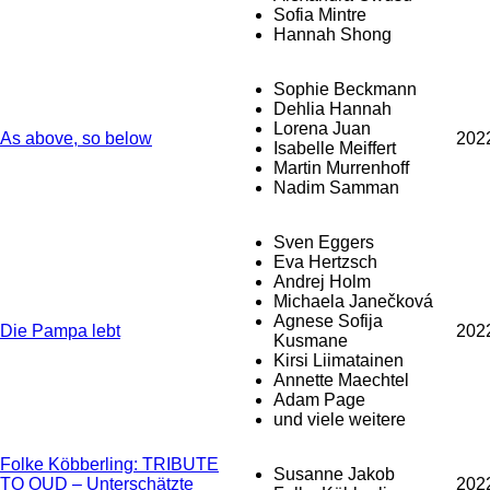
Sofia Mintre
Hannah Shong
Sophie Beckmann
Dehlia Hannah
Lorena Juan
As above, so below
202
Isabelle Meiffert
Martin Murrenhoff
Nadim Samman
Sven Eggers
Eva Hertzsch
Andrej Holm
Michaela Janečková
Agnese Sofija
Die Pampa lebt
202
Kusmane
Kirsi Liimatainen
Annette Maechtel
Adam Page
und viele weitere
Folke Köbberling: TRIBUTE
Susanne Jakob
TO OUD – Unterschätzte
202