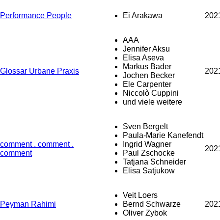
Performance People
Ei Arakawa
202
AAA
Jennifer Aksu
Elisa Aseva
Markus Bader
Glossar Urbane Praxis
202
Jochen Becker
Ele Carpenter
Niccolò Cuppini
und viele weitere
Sven Bergelt
Paula-Marie Kanefendt
comment . comment .
Ingrid Wagner
202
comment
Paul Zschocke
Tatjana Schneider
Elisa Satjukow
Veit Loers
Peyman Rahimi
Bernd Schwarze
202
Oliver Zybok