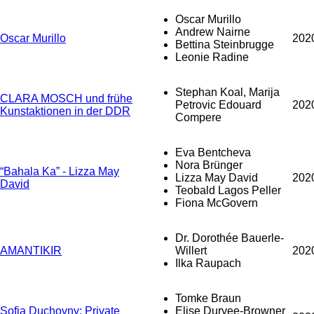
Oscar Murillo
Andrew Nairne
Oscar Murillo
202
Bettina Steinbrugge
Leonie Radine
Stephan Koal, Marija
CLARA MOSCH und frühe
Petrovic Edouard
202
Kunstaktionen in der DDR
Compere
Eva Bentcheva
Nora Brünger
“Bahala Ka” - Lizza May
Lizza May David
202
David
Teobald Lagos Peller
Fiona McGovern
Dr. Dorothée Bauerle-
AMANTIKIR
Willert
202
Ilka Raupach
Tomke Braun
Sofia Duchovny: Private
Elise Duryee-Browner