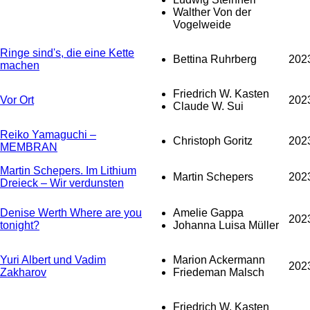
Walther Von der
Vogelweide
Ringe sind's, die eine Kette
Bettina Ruhrberg
202
machen
Friedrich W. Kasten
Vor Ort
202
Claude W. Sui
Reiko Yamaguchi –
Christoph Goritz
202
MEMBRAN
Martin Schepers. Im Lithium
Martin Schepers
202
Dreieck – Wir verdunsten
Denise Werth Where are you
Amelie Gappa
202
tonight?
Johanna Luisa Müller
Yuri Albert und Vadim
Marion Ackermann
202
Zakharov
Friedeman Malsch
Friedrich W. Kasten