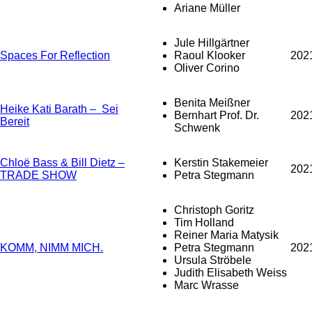
Ariane Müller
Jule Hillgärtner
Spaces For Reflection
Raoul Klooker
202
Oliver Corino
Benita Meißner
Heike Kati Barath – Sei
Bernhart Prof. Dr.
202
Bereit
Schwenk
Chloë Bass & Bill Dietz –
Kerstin Stakemeier
202
TRADE SHOW
Petra Stegmann
Christoph Goritz
Tim Holland
Reiner Maria Matysik
KOMM, NIMM MICH.
Petra Stegmann
202
Ursula Ströbele
Judith Elisabeth Weiss
Marc Wrasse