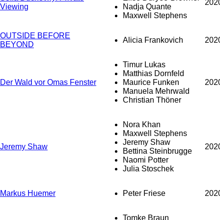
202
Viewing
Nadja Quante
Maxwell Stephens
OUTSIDE BEFORE
Alicia Frankovich
202
BEYOND
Timur Lukas
Matthias Dornfeld
Der Wald vor Omas Fenster
Maurice Funken
202
Manuela Mehrwald
Christian Thöner
Nora Khan
Maxwell Stephens
Jeremy Shaw
Jeremy Shaw
202
Bettina Steinbrugge
Naomi Potter
Julia Stoschek
Markus Huemer
Peter Friese
202
Tomke Braun