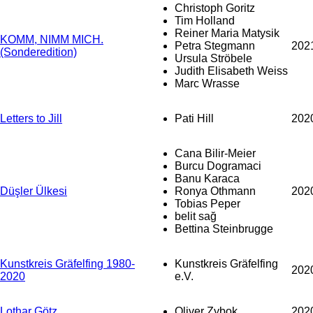
Christoph Goritz
Tim Holland
Reiner Maria Matysik
KOMM, NIMM MICH.
Petra Stegmann
202
(Sonderedition)
Ursula Ströbele
Judith Elisabeth Weiss
Marc Wrasse
Letters to Jill
Pati Hill
202
Cana Bilir-Meier
Burcu Dogramaci
Banu Karaca
Düşler Ülkesi
Ronya Othmann
202
Tobias Peper
belit sağ
Bettina Steinbrugge
Kunstkreis Gräfelfing 1980-
Kunstkreis Gräfelfing
202
2020
e.V.
Lothar Götz
Oliver Zybok
202