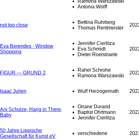
Ramona Warszawski
Antonia Wolff
Bettina Ruhrberg
not too close
202
Thomas Rentmeister
Jennifer Cierlitza
Eva Berendes - Window
Eva Schmidt
202
Shopping
Dieter Roelstraete
Rahel Schrohe
FIGUR — GRUND 2
202
Ramona Warszawski
Isaac Julien
Wulf Herzogenrath
202
Oriane Durand
Ani Schulze, Hang in There,
Baptist Ohrtmann
202
Baby
Jennifer Cierlitza
50 Jahre Lippische
verschiedene
202
Gesellschaft für Kunst eV