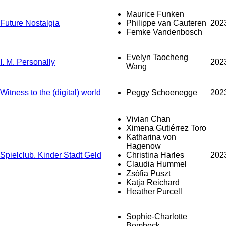
Maurice Funken
Future Nostalgia
Philippe van Cauteren
202
Femke Vandenbosch
Evelyn Taocheng
I. M. Personally
202
Wang
Witness to the (digital) world
Peggy Schoenegge
202
Vivian Chan
Ximena Gutiérrez Toro
Katharina von
Hagenow
Spielclub. Kinder Stadt Geld
Christina Harles
202
Claudia Hummel
Zsófia Puszt
Katja Reichard
Heather Purcell
Sophie-Charlotte
Bombeck