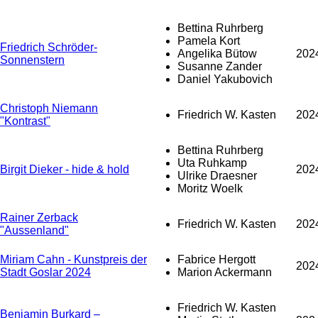
Bettina Ruhrberg
Pamela Kort
Friedrich Schröder-
Angelika Bütow
202
Sonnenstern
Susanne Zander
Daniel Yakubovich
Christoph Niemann
Friedrich W. Kasten
202
"Kontrast"
Bettina Ruhrberg
Uta Ruhkamp
Birgit Dieker - hide & hold
202
Ulrike Draesner
Moritz Woelk
Rainer Zerback
Friedrich W. Kasten
202
"Aussenland"
Miriam Cahn - Kunstpreis der
Fabrice Hergott
202
Stadt Goslar 2024
Marion Ackermann
Friedrich W. Kasten
Benjamin Burkard –