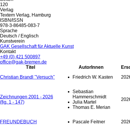
120
Verlag
Textem Verlag, Hamburg
ISBN/ISSN
978-3-86485-083-7
Sprache
Deutsch / Englisch
Kunstverein
GAK Gesellschaft für Aktuelle Kunst
Kontakt
+49 (0) 421 500897
office@gak-bremen.de
Titel
AutorInnen
Ers
Christian Brandl "Versuch"
Friedrich W. Kasten
202
Sebastian
Zeichnungen 2001 - 2026
Hammerschmidt
202
(fig. 1 - 147)
Julia Martel
Thomas E. Merian
FREUNDEBUCH
Pascale Feitner
202