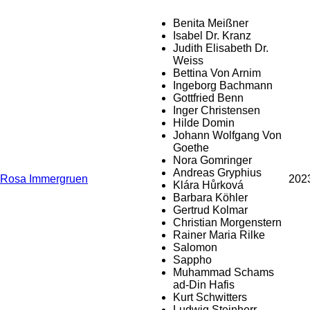
Benita Meißner
Isabel Dr. Kranz
Judith Elisabeth Dr.
Weiss
Bettina Von Arnim
Ingeborg Bachmann
Gottfried Benn
Inger Christensen
Hilde Domin
Johann Wolfgang Von
Goethe
Nora Gomringer
Andreas Gryphius
Rosa Immergruen
202
Klára Hůrková
Barbara Köhler
Gertrud Kolmar
Christian Morgenstern
Rainer Maria Rilke
Salomon
Sappho
Muhammad Schams
ad-Din Hafis
Kurt Schwitters
Ludwig Steinherr