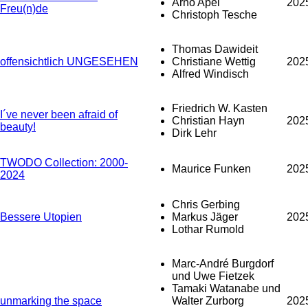
Arno Apel
202
Freu(n)de
Christoph Tesche
Thomas Dawideit
offensichtlich UNGESEHEN
Christiane Wettig
202
Alfred Windisch
Friedrich W. Kasten
I´ve never been afraid of
Christian Hayn
202
beauty!
Dirk Lehr
TWODO Collection: 2000-
Maurice Funken
202
2024
Chris Gerbing
Bessere Utopien
Markus Jäger
202
Lothar Rumold
Marc-André Burgdorf
und Uwe Fietzek
Tamaki Watanabe und
unmarking the space
Walter Zurborg
202