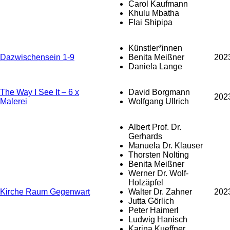
Carol Kaufmann
Khulu Mbatha
Flai Shipipa
Künstler*innen
Dazwischensein 1-9
Benita Meißner
202
Daniela Lange
The Way I See It – 6 x
David Borgmann
202
Malerei
Wolfgang Ullrich
Albert Prof. Dr.
Gerhards
Manuela Dr. Klauser
Thorsten Nolting
Benita Meißner
Werner Dr. Wolf-
Holzäpfel
Kirche Raum Gegenwart
Walter Dr. Zahner
202
Jutta Görlich
Peter Haimerl
Ludwig Hanisch
Karina Kueffner