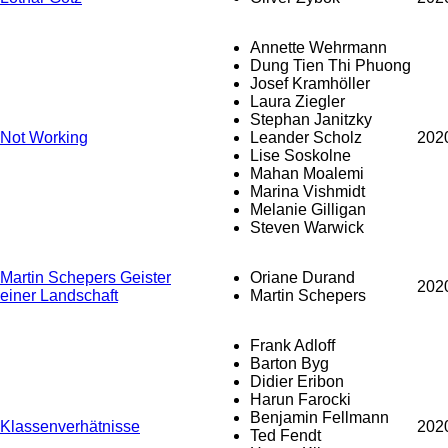
Annette Wehrmann
Dung Tien Thi Phuong
Josef Kramhöller
Laura Ziegler
Stephan Janitzky
Not Working
Leander Scholz
202
Lise Soskolne
Mahan Moalemi
Marina Vishmidt
Melanie Gilligan
Steven Warwick
Martin Schepers Geister
Oriane Durand
202
einer Landschaft
Martin Schepers
Frank Adloff
Barton Byg
Didier Eribon
Harun Farocki
Benjamin Fellmann
Klassenverhätnisse
202
Ted Fendt