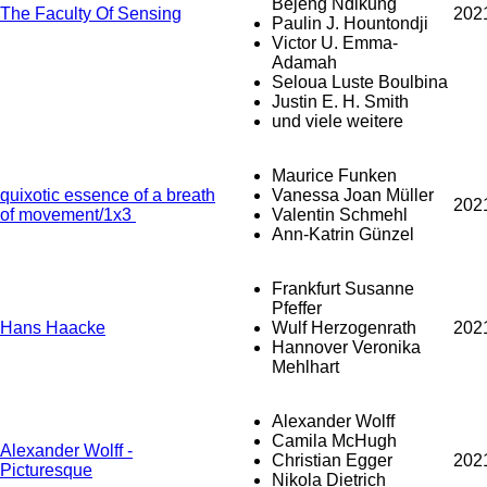
Bejeng Ndikung
The Faculty Of Sensing
202
Paulin J. Hountondji
Victor U. Emma-
Adamah
Seloua Luste Boulbina
Justin E. H. Smith
und viele weitere
Maurice Funken
quixotic essence of a breath
Vanessa Joan Müller
202
of movement/1x3
Valentin Schmehl
Ann-Katrin Günzel
Frankfurt Susanne
Pfeffer
Hans Haacke
Wulf Herzogenrath
202
Hannover Veronika
Mehlhart
Alexander Wolff
Camila McHugh
Alexander Wolff -
Christian Egger
202
Picturesque
Nikola Dietrich