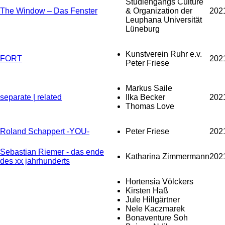
Studiengangs Culture
The Window – Das Fenster
& Organization der
202
Leuphana Universität
Lüneburg
Kunstverein Ruhr e.v.
FORT
202
Peter Friese
Markus Saile
separate | related
Ilka Becker
202
Thomas Love
Roland Schappert -YOU-
Peter Friese
202
Sebastian Riemer - das ende
Katharina Zimmermann
202
des xx jahrhunderts
Hortensia Völckers
Kirsten Haß
Jule Hillgärtner
Nele Kaczmarek
Bonaventure Soh