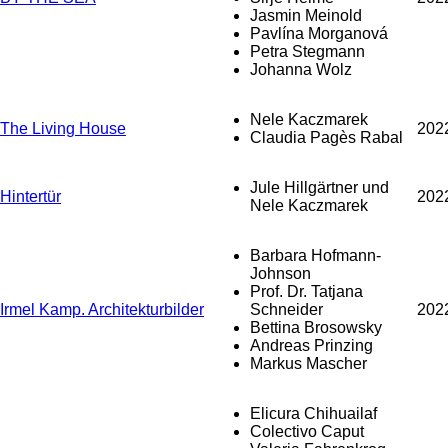
Jasmin Meinold
Pavlína Morganová
Petra Stegmann
Johanna Wolz
Nele Kaczmarek
The Living House
202
Claudia Pagès Rabal
Jule Hillgärtner und
Hintertür
202
Nele Kaczmarek
Barbara Hofmann-
Johnson
Prof. Dr. Tatjana
Irmel Kamp. Architekturbilder
Schneider
202
Bettina Brosowsky
Andreas Prinzing
Markus Mascher
Elicura Chihuailaf
Colectivo Caput