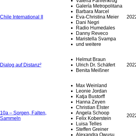
Valeria Fahrenkrog
Galería Metropolitana
Barbara Marcel
Chile International II
Eva-Christina Meier
202
Dani Negri
Radio Humedales
Danny Reveco
Maristella Svampa
und weitere
Helmut Braun
Dialog auf Distanz²
Ulrich Dr. Schäfert
202
Benita Meißner
Max Weinland
Leonie Jordan
Katja Bustorff
Hanna Zeyen
Christian Elster
10a – Sorgen, Falten,
Angela Schoop
202
Sammeln
Felix Koberstein
Luisa Telles
Steffen Greiner
Alexandra Owusu