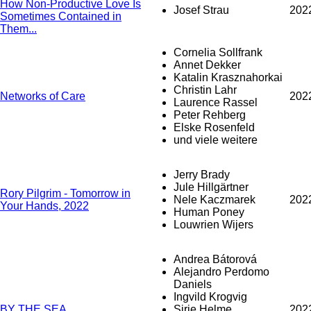
How Non-Productive Love Is
Josef Strau
202
Sometimes Contained in
Them...
Cornelia Sollfrank
Annet Dekker
Katalin Krasznahorkai
Christin Lahr
Networks of Care
202
Laurence Rassel
Peter Rehberg
Elske Rosenfeld
und viele weitere
Jerry Brady
Jule Hillgärtner
Rory Pilgrim - Tomorrow in
Nele Kaczmarek
202
Your Hands, 2022
Human Poney
Louwrien Wijers
Andrea Bátorová
Alejandro Perdomo
Daniels
Ingvild Krogvig
BY THE SEA
Sirje Helme
202