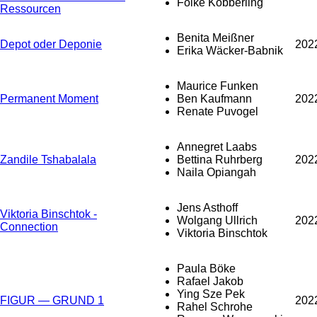
Folke Köbberling
Ressourcen
Benita Meißner
Depot oder Deponie
202
Erika Wäcker-Babnik
Maurice Funken
Permanent Moment
Ben Kaufmann
202
Renate Puvogel
Annegret Laabs
Zandile Tshabalala
Bettina Ruhrberg
202
Naila Opiangah
Jens Asthoff
Viktoria Binschtok -
Wolgang Ullrich
202
Connection
Viktoria Binschtok
Paula Böke
Rafael Jakob
Ying Sze Pek
FIGUR — GRUND 1
202
Rahel Schrohe