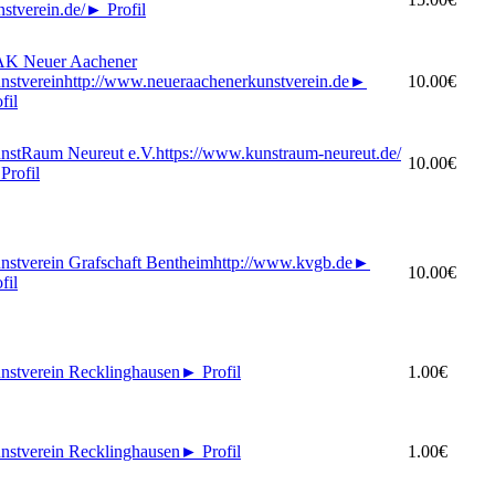
nstverein.de/
►
Profil
K Neuer Aachener
nstverein
http://www.neueraachenerkunstverein.de
►
10.00€
fil
nstRaum Neureut e.V.
https://www.kunstraum-neureut.de/
10.00€
Profil
nstverein Grafschaft Bentheim
http://www.kvgb.de
►
10.00€
fil
nstverein Recklinghausen
►
Profil
1.00€
nstverein Recklinghausen
►
Profil
1.00€