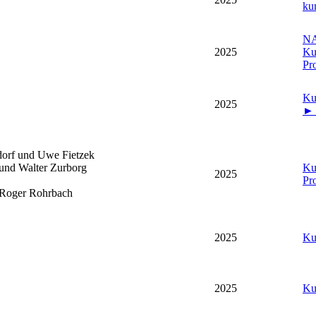
ku
NA
2025
Ku
Pro
Ku
2025
►
orf und Uwe Fietzek
und Walter Zurborg
Ku
2025
Pro
 Roger Rohrbach
2025
Ku
2025
Ku