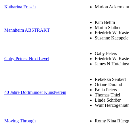
Katharina Fritsch
Marion Ackerman
Kim Behm
Martin Stather
Mannheim ABSTRAKT
Friedrich W. Kast
Susanne Kaeppele
Gaby Peters
Gaby Peters: Next Level
Friedrich W. Kast
James N Hutchins
Rebekka Seubert
Oriane Durand
Britta Peters
40 Jahre Dortmunder Kunstverein
Thomas Thiel
Linda Schröer
Wulf Herzogenrat
Moving Through
Romy Nína Rüegg