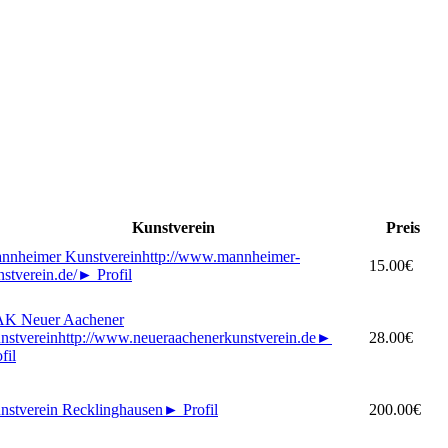
Kunstverein
Preis
nnheimer Kunstverein
http://www.mannheimer-
15.00€
nstverein.de/
►
Profil
K Neuer Aachener
nstverein
http://www.neueraachenerkunstverein.de
►
28.00€
fil
nstverein Recklinghausen
►
Profil
200.00€