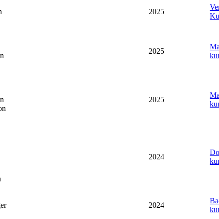
Ve
n
2025
Ku
Ma
2025
en
ku
Ma
en
2025
ku
on
Do
2024
ku
h
Ba
er
2024
ku