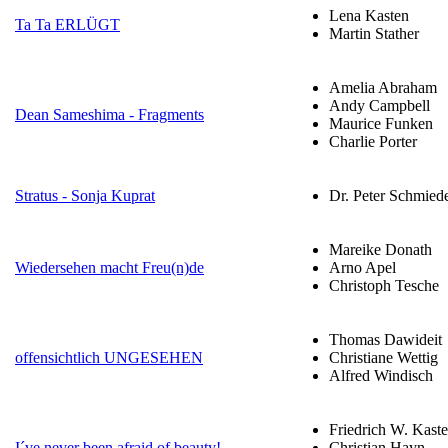
Lena Kasten
Ta Ta ERLÜGT
Martin Stather
Amelia Abraham
Andy Campbell
Dean Sameshima - Fragments
Maurice Funken
Charlie Porter
Stratus - Sonja Kuprat
Dr. Peter Schmied
Mareike Donath
Wiedersehen macht Freu(n)de
Arno Apel
Christoph Tesche
Thomas Dawideit
offensichtlich UNGESEHEN
Christiane Wettig
Alfred Windisch
Friedrich W. Kast
I´ve never been afraid of beauty!
Christian Hayn