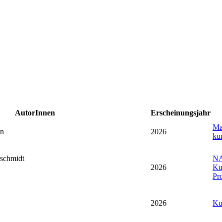
AutorInnen
Erscheinungsjahr
Ma
en
2026
ku
schmidt
NA
2026
Ku
Pro
2026
Ku