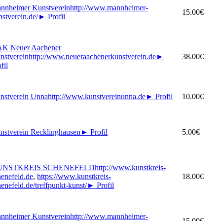
nnheimer Kunstverein
http://www.mannheimer-
15.00€
nstverein.de/
►
Profil
K Neuer Aachener
nstverein
http://www.neueraachenerkunstverein.de
►
38.00€
fil
nstverein Unna
http://www.kunstvereinunna.de
►
Profil
10.00€
nstverein Recklinghausen
►
Profil
5.00€
UNSTKREIS SCHENEFELD
http://www.kunstkreis-
henefeld.de
,
https://www.kunstkreis-
18.00€
enefeld.de/treffpunkt-kunst/
►
Profil
nnheimer Kunstverein
http://www.mannheimer-
15.00€