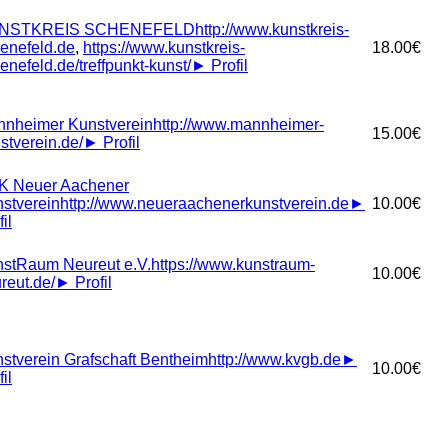
NSTKREIS SCHENEFELD
http://www.kunstkreis-
enefeld.de
,
https://www.kunstkreis-
18.00€
enefeld.de/treffpunkt-kunst/
►
Profil
nheimer Kunstverein
http://www.mannheimer-
15.00€
stverein.de/
►
Profil
K Neuer Aachener
stverein
http://www.neueraachenerkunstverein.de
►
10.00€
il
stRaum Neureut e.V.
https://www.kunstraum-
10.00€
reut.de/
►
Profil
stverein Grafschaft Bentheim
http://www.kvgb.de
►
10.00€
il