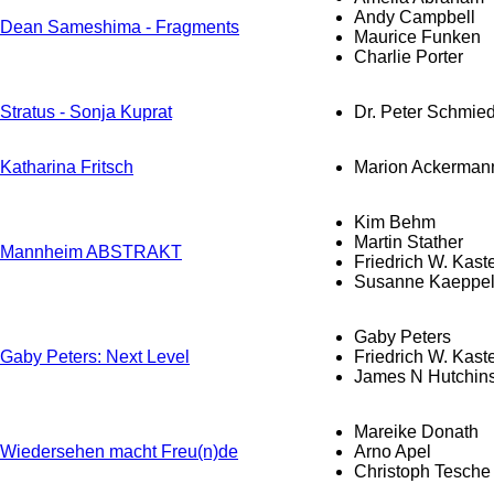
Andy Campbell
Dean Sameshima - Fragments
Maurice Funken
Charlie Porter
Stratus - Sonja Kuprat
Dr. Peter Schmie
Katharina Fritsch
Marion Ackerman
Kim Behm
Martin Stather
Mannheim ABSTRAKT
Friedrich W. Kast
Susanne Kaeppe
Gaby Peters
Gaby Peters: Next Level
Friedrich W. Kast
James N Hutchin
Mareike Donath
Wiedersehen macht Freu(n)de
Arno Apel
Christoph Tesche