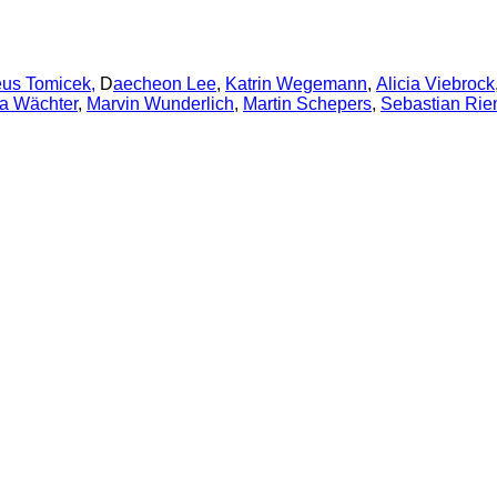
us Tomicek,
D
aecheon Lee
,
Katrin Wegemann
,
Alicia Viebrock
a Wächter
,
Marvin Wunderlich
,
Martin Schepers
,
Sebastian Rie