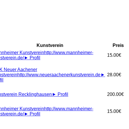
Kunstverein
Preis
nheimer Kunstverein
http://www.mannheimer-
15.00€
stverein.de/
►
Profil
K Neuer Aachener
stverein
http://www.neueraachenerkunstverein.de
►
28.00€
il
stverein Recklinghausen
►
Profil
200.00€
nheimer Kunstverein
http://www.mannheimer-
15.00€
stverein.de/
►
Profil