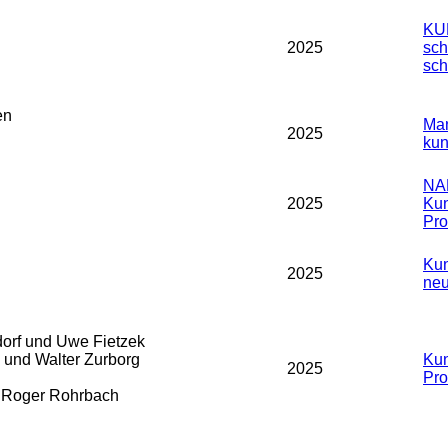
KU
2025
sch
sch
en
Man
2025
kun
NA
2025
Kun
Prof
Kun
2025
neu
orf und Uwe Fietzek
und Walter Zurborg
Kun
2025
Prof
d Roger Rohrbach