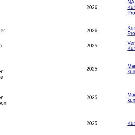
NA
2026
Kun
Prof
Kun
der
2026
Prof
Ver
n
2025
Kun
Man
2025
en
kun
le
Man
en
2025
kun
son
2025
Kun