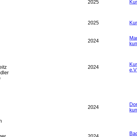
2025
Kun
2025
Kun
Man
2024
kun
Kun
eitz
2024
e.V
dler
e
Dor
2024
kun
h
Bad
ger
2024