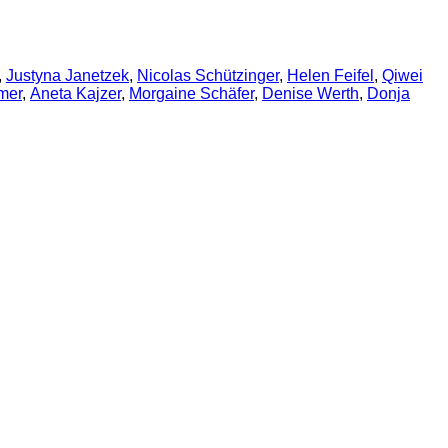
,
Justyna Janetzek
,
Nicolas Schützinger
,
Helen Feifel
,
Qiwei
mer
,
Aneta Kajzer
,
Morgaine Schäfer
,
Denise Werth
,
Donja