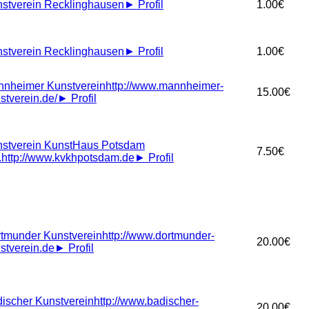
stverein Recklinghausen
►
Profil
1.00€
stverein Recklinghausen
►
Profil
1.00€
nheimer Kunstverein
http://www.mannheimer-
15.00€
stverein.de/
►
Profil
stverein KunstHaus Potsdam
7.50€
.
http://www.kvkhpotsdam.de
►
Profil
tmunder Kunstverein
http://www.dortmunder-
20.00€
stverein.de
►
Profil
ischer Kunstverein
http://www.badischer-
20.00€