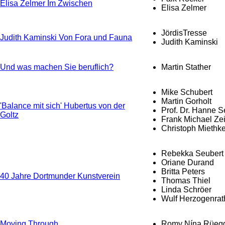
Elisa Zelmer Im Zwischen
Elisa Zelmer
JördisTresse
Judith Kaminski Von Fora und Fauna
Judith Kaminski
Und was machen Sie beruflich?
Martin Stather
Mike Schubert
Martin Gorholt
'Balance mit sich' Hubertus von der
Prof. Dr. Hanne S
Goltz
Frank Michael Zei
Christoph Miethk
Rebekka Seubert
Oriane Durand
Britta Peters
40 Jahre Dortmunder Kunstverein
Thomas Thiel
Linda Schröer
Wulf Herzogenrat
Moving Through
Romy Nína Rüeg