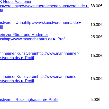
K Neuer Aachener
stverein
http://www.neueraachenerkunstverein.de
►
38.00€
il
stverein Unna
http://www.kunstvereinunna.de
►
10.00€
il
ein zur Förderung Moderner
25.00€
st
http://www.moenchehaus.de
►
Profil
nheimer Kunstverein
http://www.mannheimer-
15.00€
stverein.de/
►
Profil
nheimer Kunstverein
http://www.mannheimer-
15.00€
stverein.de/
►
Profil
stverein Recklinghausen
►
Profil
5.00€