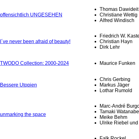
Thomas Dawideit
offensichtlich UNGESEHEN
Christiane Wettig
Alfred Windisch
Friedrich W. Kast
I´ve never been afraid of beauty!
Christian Hayn
Dirk Lehr
TWODO Collection: 2000-2024
Maurice Funken
Chris Gerbing
Bessere Utopien
Markus Jäger
Lothar Rumold
Marc-André Burgd
Tamaki Watanabe 
unmarking the space
Meike Behm
Ulrike Riebel un
Falk Rockel