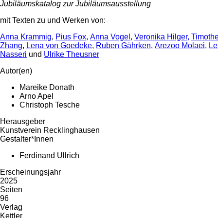
Jubiläumskatalog zur Jubiläumsausstellung
mit Texten zu und Werken von:
Anna Krammig
,
Pius Fox
,
Anna Vogel
,
Veronika Hilger,
Timothe
Zhang
,
Lena von Goedeke
,
Ruben Gährken
,
Arezoo Molaei
,
Le
Nasseri
und
Ulrike Theusner
Autor(en)
Mareike Donath
Arno Apel
Christoph Tesche
Herausgeber
Kunstverein Recklinghausen
Gestalter*Innen
Ferdinand Ullrich
Erscheinungsjahr
2025
Seiten
96
Verlag
Kettler