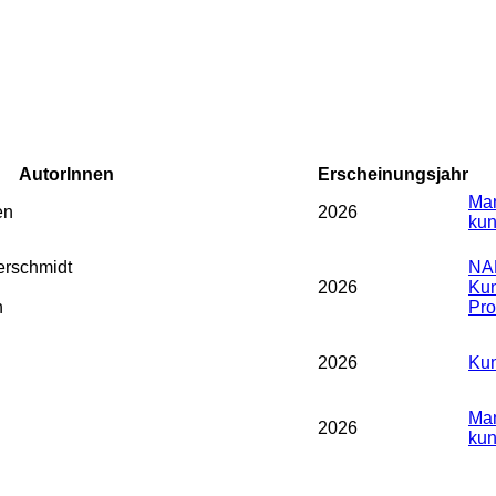
AutorInnen
Erscheinungsjahr
Man
en
2026
kun
rschmidt
NA
2026
Kun
n
Prof
2026
Kun
Man
2026
kun