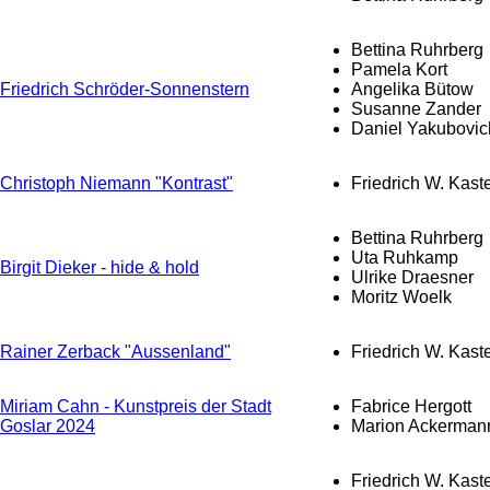
Bettina Ruhrberg
Pamela Kort
Friedrich Schröder-Sonnenstern
Angelika Bütow
Susanne Zander
Daniel Yakubovic
Christoph Niemann "Kontrast"
Friedrich W. Kast
Bettina Ruhrberg
Uta Ruhkamp
Birgit Dieker - hide & hold
Ulrike Draesner
Moritz Woelk
Rainer Zerback "Aussenland"
Friedrich W. Kast
Miriam Cahn - Kunstpreis der Stadt
Fabrice Hergott
Goslar 2024
Marion Ackerman
Friedrich W. Kast