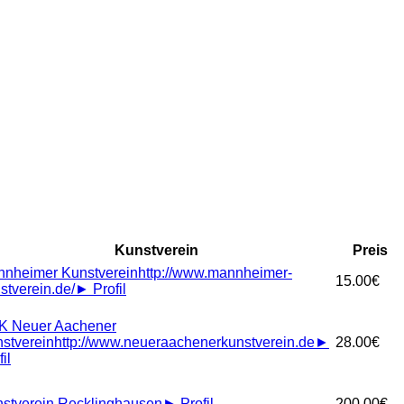
Kunstverein
Preis
nheimer Kunstverein
http://www.mannheimer-
15.00€
stverein.de/
►
Profil
K Neuer Aachener
stverein
http://www.neueraachenerkunstverein.de
►
28.00€
il
stverein Recklinghausen
►
Profil
200.00€