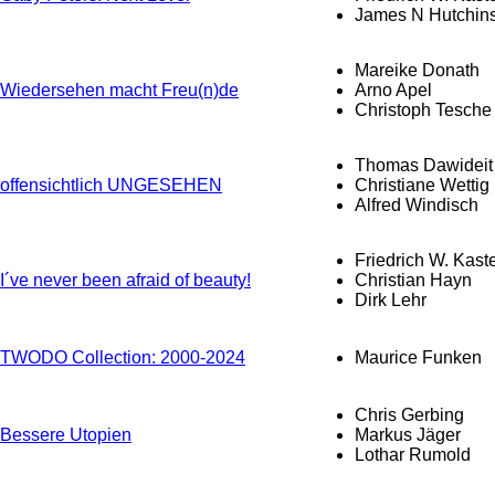
James N Hutchin
Mareike Donath
Wiedersehen macht Freu(n)de
Arno Apel
Christoph Tesche
Thomas Dawideit
offensichtlich UNGESEHEN
Christiane Wettig
Alfred Windisch
Friedrich W. Kast
I´ve never been afraid of beauty!
Christian Hayn
Dirk Lehr
TWODO Collection: 2000-2024
Maurice Funken
Chris Gerbing
Bessere Utopien
Markus Jäger
Lothar Rumold