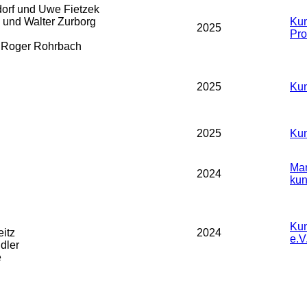
orf und Uwe Fietzek
und Walter Zurborg
Kun
2025
Prof
d Roger Rohrbach
2025
Kun
2025
Kun
Man
2024
kun
Kun
eitz
2024
e.V
dler
e