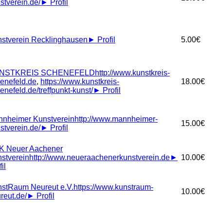
stverein.de/
►
Profil
stverein Recklinghausen
►
Profil
5.00€
NSTKREIS SCHENEFELD
http://www.kunstkreis-
enefeld.de
,
https://www.kunstkreis-
18.00€
enefeld.de/treffpunkt-kunst/
►
Profil
nheimer Kunstverein
http://www.mannheimer-
15.00€
stverein.de/
►
Profil
K Neuer Aachener
stverein
http://www.neueraachenerkunstverein.de
►
10.00€
il
stRaum Neureut e.V.
https://www.kunstraum-
10.00€
reut.de/
►
Profil