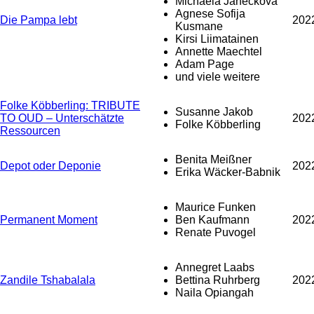
Michaela Janečková
Agnese Sofija
Die Pampa lebt
202
Kusmane
Kirsi Liimatainen
Annette Maechtel
Adam Page
und viele weitere
Folke Köbberling: TRIBUTE
Susanne Jakob
TO OUD – Unterschätzte
202
Folke Köbberling
Ressourcen
Benita Meißner
Depot oder Deponie
202
Erika Wäcker-Babnik
Maurice Funken
Permanent Moment
Ben Kaufmann
202
Renate Puvogel
Annegret Laabs
Zandile Tshabalala
Bettina Ruhrberg
202
Naila Opiangah