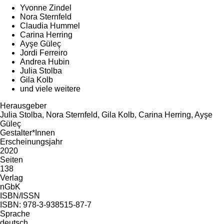
Yvonne Zindel
Nora Sternfeld
Claudia Hummel
Carina Herring
Ayşe Güleç
Jordi Ferreiro
Andrea Hubin
Julia Stolba
Gila Kolb
und viele weitere
Herausgeber
Julia Stolba, Nora Sternfeld, Gila Kolb, Carina Herring, Ayşe
Güleç
Gestalter*Innen
Erscheinungsjahr
2020
Seiten
138
Verlag
nGbK
ISBN/ISSN
ISBN: 978-3-938515-87-7
Sprache
deutsch