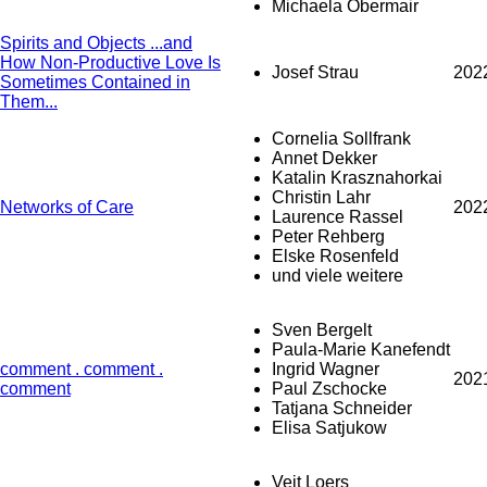
Michaela Obermair
Spirits and Objects ...and
How Non-Productive Love Is
Josef Strau
202
Sometimes Contained in
Them...
Cornelia Sollfrank
Annet Dekker
Katalin Krasznahorkai
Christin Lahr
Networks of Care
202
Laurence Rassel
Peter Rehberg
Elske Rosenfeld
und viele weitere
Sven Bergelt
Paula-Marie Kanefendt
comment . comment .
Ingrid Wagner
202
comment
Paul Zschocke
Tatjana Schneider
Elisa Satjukow
Veit Loers