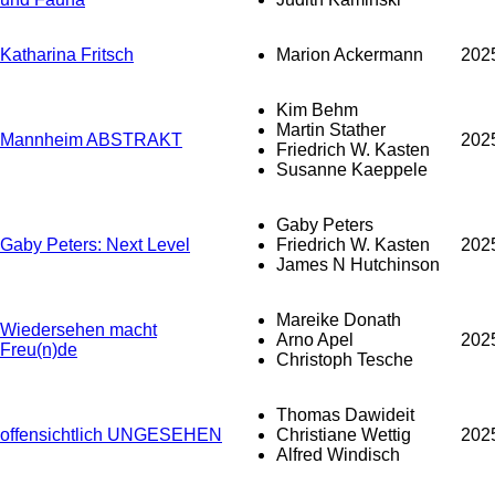
Katharina Fritsch
Marion Ackermann
202
Kim Behm
Martin Stather
Mannheim ABSTRAKT
202
Friedrich W. Kasten
Susanne Kaeppele
Gaby Peters
Gaby Peters: Next Level
Friedrich W. Kasten
202
James N Hutchinson
Mareike Donath
Wiedersehen macht
Arno Apel
202
Freu(n)de
Christoph Tesche
Thomas Dawideit
offensichtlich UNGESEHEN
Christiane Wettig
202
Alfred Windisch