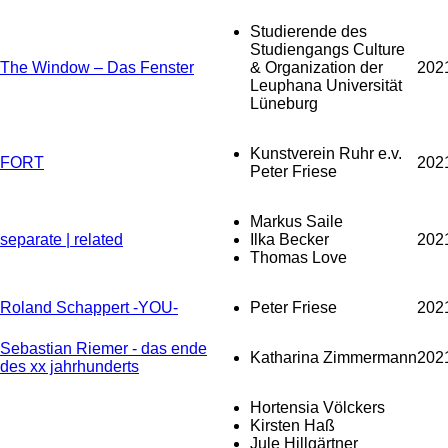
Studierende des
Studiengangs Culture
The Window – Das Fenster
& Organization der
202
Leuphana Universität
Lüneburg
Kunstverein Ruhr e.v.
FORT
202
Peter Friese
Markus Saile
separate | related
Ilka Becker
202
Thomas Love
Roland Schappert -YOU-
Peter Friese
202
Sebastian Riemer - das ende
Katharina Zimmermann
202
des xx jahrhunderts
Hortensia Völckers
Kirsten Haß
Jule Hillgärtner