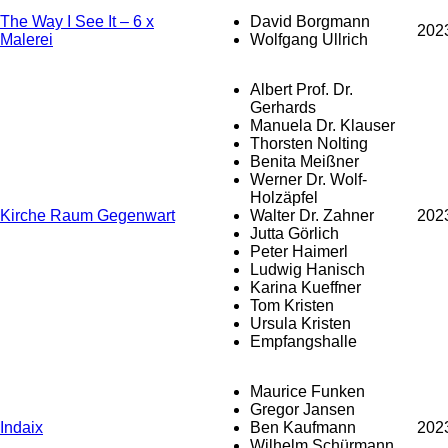
The Way I See It – 6 x
David Borgmann
202
Malerei
Wolfgang Ullrich
Albert Prof. Dr.
Gerhards
Manuela Dr. Klauser
Thorsten Nolting
Benita Meißner
Werner Dr. Wolf-
Holzäpfel
Kirche Raum Gegenwart
Walter Dr. Zahner
202
Jutta Görlich
Peter Haimerl
Ludwig Hanisch
Karina Kueffner
Tom Kristen
Ursula Kristen
Empfangshalle
Maurice Funken
Gregor Jansen
Indaix
Ben Kaufmann
202
Wilhelm Schürmann