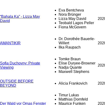
Eva Bentcheva
Nora Brünger
“Bahala Ka” - Lizza May
Lizza May David
202
David
Teobald Lagos Peller
Fiona McGovern
Dr. Dorothée Bauerle-
AMANTIKIR
Willert
202
Ilka Raupach
Tomke Braun
Sofia Duchovny: Private
Elise Duryee-Browner
202
Viewing
Nadja Quante
Maxwell Stephens
OUTSIDE BEFORE
Alicia Frankovich
202
BEYOND
Timur Lukas
Matthias Dornfeld
Der Wald vor Omas Fenster
Maurice Funken
202