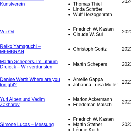
202
Kunstverein
Thomas Thiel
Linda Schröer
Wulf Herzogenrath
Friedrich W. Kasten
Vor Ort
202
Claude W. Sui
Reiko Yamaguchi –
Christoph Goritz
202
MEMBRAN
Martin Schepers. Im Lithium
Martin Schepers
202
Dreieck – Wir verdunsten
Denise Werth Where are you
Amelie Gappa
202
tonight?
Johanna Luisa Müller
Yuri Albert und Vadim
Marion Ackermann
202
Zakharov
Friedeman Malsch
Friedrich W. Kasten
Simone Lucas – Messung
Martin Stather
202
Léonie Koch