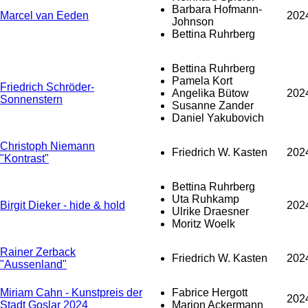
Barbara Hofmann-
Marcel van Eeden
202
Johnson
Bettina Ruhrberg
Bettina Ruhrberg
Pamela Kort
Friedrich Schröder-
Angelika Bütow
202
Sonnenstern
Susanne Zander
Daniel Yakubovich
Christoph Niemann
Friedrich W. Kasten
202
"Kontrast"
Bettina Ruhrberg
Uta Ruhkamp
Birgit Dieker - hide & hold
202
Ulrike Draesner
Moritz Woelk
Rainer Zerback
Friedrich W. Kasten
202
"Aussenland"
Miriam Cahn - Kunstpreis der
Fabrice Hergott
202
Stadt Goslar 2024
Marion Ackermann