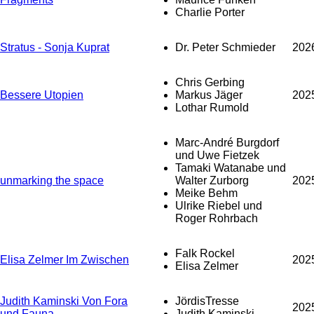
Charlie Porter
Stratus - Sonja Kuprat
Dr. Peter Schmieder
202
Chris Gerbing
Bessere Utopien
Markus Jäger
202
Lothar Rumold
Marc-André Burgdorf
und Uwe Fietzek
Tamaki Watanabe und
unmarking the space
Walter Zurborg
202
Meike Behm
Ulrike Riebel und
Roger Rohrbach
Falk Rockel
Elisa Zelmer Im Zwischen
202
Elisa Zelmer
Judith Kaminski Von Fora
JördisTresse
202
und Fauna
Judith Kaminski