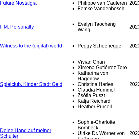
Future Nostalgia
Philippe van Cauteren
202
Femke Vandenbosch
Evelyn Taocheng
I. M. Personally
202
Wang
Witness to the (digital) world
Peggy Schoenegge
202
Vivian Chan
Ximena Gutiérrez Toro
Katharina von
Hagenow
Spielclub. Kinder Stadt Geld
Christina Harles
202
Claudia Hummel
Zsófia Puszt
Katja Reichard
Heather Purcell
Sophie-Charlotte
Bombeck
Deine Hand auf meiner
Ulrike Dr. Wörner von
202
Schulter
Faßmann