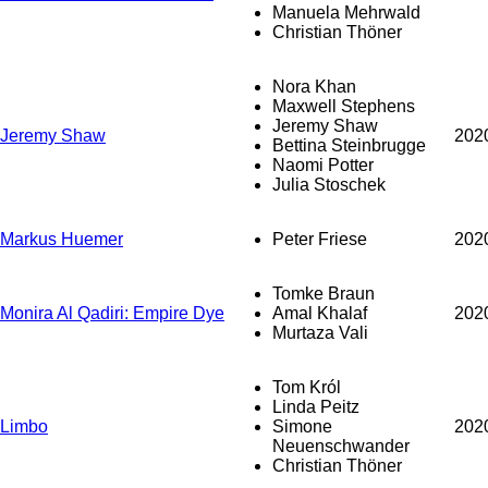
Manuela Mehrwald
Christian Thöner
Nora Khan
Maxwell Stephens
Jeremy Shaw
Jeremy Shaw
202
Bettina Steinbrugge
Naomi Potter
Julia Stoschek
Markus Huemer
Peter Friese
202
Tomke Braun
Monira Al Qadiri: Empire Dye
Amal Khalaf
202
Murtaza Vali
Tom Król
Linda Peitz
Limbo
Simone
202
Neuenschwander
Christian Thöner