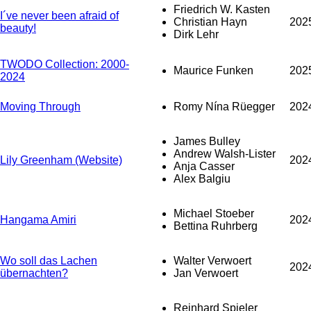
Friedrich W. Kasten
I´ve never been afraid of
Christian Hayn
202
beauty!
Dirk Lehr
TWODO Collection: 2000-
Maurice Funken
202
2024
Moving Through
Romy Nína Rüegger
202
James Bulley
Andrew Walsh-Lister
Lily Greenham (Website)
202
Anja Casser
Alex Balgiu
Michael Stoeber
Hangama Amiri
202
Bettina Ruhrberg
Wo soll das Lachen
Walter Verwoert
202
übernachten?
Jan Verwoert
Reinhard Spieler