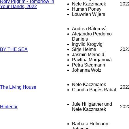
Rory Pilgrim - Tomorrow in
Nele Kaczmarek
202
Your Hands, 2022
Human Poney
Louwrien Wijers
Andrea Bátorová
Alejandro Perdomo
Daniels
Ingvild Krogvig
BY THE SEA
Sirje Helme
202
Jasmin Meinold
Pavlína Morganová
Petra Stegmann
Johanna Wolz
Nele Kaczmarek
The Living House
202
Claudia Pagès Rabal
Jule Hillgärtner und
Hintertür
202
Nele Kaczmarek
Barbara Hofmann-
Johnson