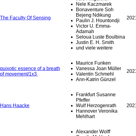
Nele Kaczmarek
Bonaventure Soh
Bejeng Ndikung
The Faculty Of Sensing
202
Paulin J. Hountondji
Victor U. Emma-
Adamah
Seloua Luste Boulbina
Justin E. H. Smith
und viele weitere
Maurice Funken
quixotic essence of a breath
Vanessa Joan Müller
202
of movement/1x3
Valentin Schmehl
Ann-Katrin Günzel
Frankfurt Susanne
Pfeffer
Hans Haacke
Wulf Herzogenrath
202
Hannover Veronika
Mehlhart
Alexander Wolff