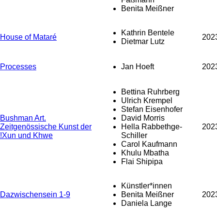
Benita Meißner
Kathrin Bentele
House of Mataré
202
Dietmar Lutz
Processes
Jan Hoeft
202
Bettina Ruhrberg
Ulrich Krempel
Stefan Eisenhofer
Bushman Art.
David Morris
Zeitgenössische Kunst der
Hella Rabbethge-
202
!Xun und Khwe
Schiller
Carol Kaufmann
Khulu Mbatha
Flai Shipipa
Künstler*innen
Dazwischensein 1-9
Benita Meißner
202
Daniela Lange