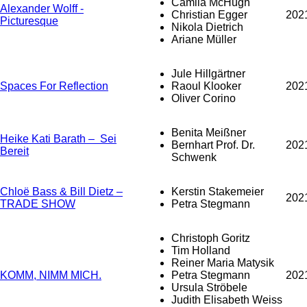
Camila McHugh
Alexander Wolff -
Christian Egger
202
Picturesque
Nikola Dietrich
Ariane Müller
Jule Hillgärtner
Spaces For Reflection
Raoul Klooker
202
Oliver Corino
Benita Meißner
Heike Kati Barath – Sei
Bernhart Prof. Dr.
202
Bereit
Schwenk
Chloë Bass & Bill Dietz –
Kerstin Stakemeier
202
TRADE SHOW
Petra Stegmann
Christoph Goritz
Tim Holland
Reiner Maria Matysik
KOMM, NIMM MICH.
Petra Stegmann
202
Ursula Ströbele
Judith Elisabeth Weiss