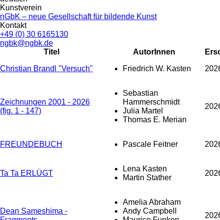
Kunstverein
nGbK – neue Gesellschaft für bildende Kunst
Kontakt
+49 (0) 30 6165130
ngbk@ngbk.de
Titel
AutorInnen
Ers
Christian Brandl "Versuch"
Friedrich W. Kasten
202
Sebastian
Zeichnungen 2001 - 2026
Hammerschmidt
202
(fig. 1 - 147)
Julia Martel
Thomas E. Merian
FREUNDEBUCH
Pascale Feitner
202
Lena Kasten
Ta Ta ERLÜGT
202
Martin Stather
Amelia Abraham
Dean Sameshima -
Andy Campbell
202
Fragments
Maurice Funken