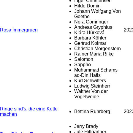
Inger Christensen
Hilde Domin
Johann Wolfgang Von
Goethe
Nora Gomringer
Andreas Gryphius
Rosa Immergruen
202
Klára Hůrková
Barbara Köhler
Gertrud Kolmar
Christian Morgenstern
Rainer Maria Rilke
Salomon
Sappho
Muhammad Schams
ad-Din Hafis
Kurt Schwitters
Ludwig Steinherr
Walther Von der
Vogelweide
Ringe sind's, die eine Kette
Bettina Ruhrberg
202
machen
Jerry Brady
Jule Hillgärtner