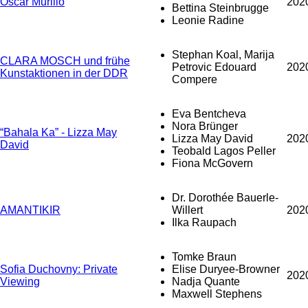
Oscar Murillo
202
Bettina Steinbrugge
Leonie Radine
Stephan Koal, Marija
CLARA MOSCH und frühe
Petrovic Edouard
202
Kunstaktionen in der DDR
Compere
Eva Bentcheva
Nora Brünger
“Bahala Ka” - Lizza May
Lizza May David
202
David
Teobald Lagos Peller
Fiona McGovern
Dr. Dorothée Bauerle-
AMANTIKIR
Willert
202
Ilka Raupach
Tomke Braun
Sofia Duchovny: Private
Elise Duryee-Browner
202
Viewing
Nadja Quante
Maxwell Stephens