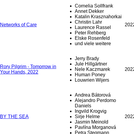
Cornelia Sollfrank
Annet Dekker
Katalin Krasznahorkai
Christin Lahr
Networks of Care
202
Laurence Rassel
Peter Rehberg
Elske Rosenfeld
und viele weitere
Jerry Brady
Jule Hillgärtner
Rory Pilgrim - Tomorrow in
Nele Kaczmarek
202
Your Hands, 2022
Human Poney
Louwrien Wijers
Andrea Bátorová
Alejandro Perdomo
Daniels
Ingvild Krogvig
BY THE SEA
Sirje Helme
202
Jasmin Meinold
Pavlína Morganová
Petra Stegmann