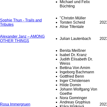
Michael und Felix
Büchting
"Christin Müller
Sophie Thun - Trails and
Torsten Scheid
202
Tributes
Alise Tifentale
Alexander Janz – AMONG
Julian Lautenbach
202
OTHER THINGS
Benita Meißner
Isabel Dr. Kranz
Judith Elisabeth Dr.
Weiss
Bettina Von Arnim
Ingeborg Bachmann
Gottfried Benn
Inger Christensen
Hilde Domin
Johann Wolfgang Von
Goethe
Nora Gomringer
Andreas Gryphius
Rosa Immergruen
202
Klára Hůrková