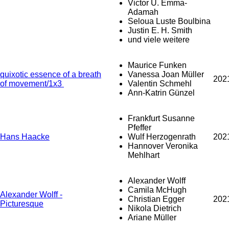
Victor U. Emma-
Adamah
Seloua Luste Boulbina
Justin E. H. Smith
und viele weitere
Maurice Funken
quixotic essence of a breath
Vanessa Joan Müller
202
of movement/1x3
Valentin Schmehl
Ann-Katrin Günzel
Frankfurt Susanne
Pfeffer
Hans Haacke
Wulf Herzogenrath
202
Hannover Veronika
Mehlhart
Alexander Wolff
Camila McHugh
Alexander Wolff -
Christian Egger
202
Picturesque
Nikola Dietrich
Ariane Müller