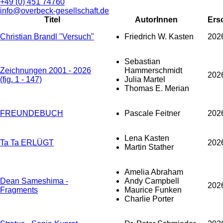
+49 (0) 451 74760
info@overbeck-gesellschaft.de
Titel
AutorInnen
Ers
Christian Brandl "Versuch"
Friedrich W. Kasten
202
Sebastian
Zeichnungen 2001 - 2026
Hammerschmidt
202
(fig. 1 - 147)
Julia Martel
Thomas E. Merian
FREUNDEBUCH
Pascale Feitner
202
Lena Kasten
Ta Ta ERLÜGT
202
Martin Stather
Amelia Abraham
Dean Sameshima -
Andy Campbell
202
Fragments
Maurice Funken
Charlie Porter