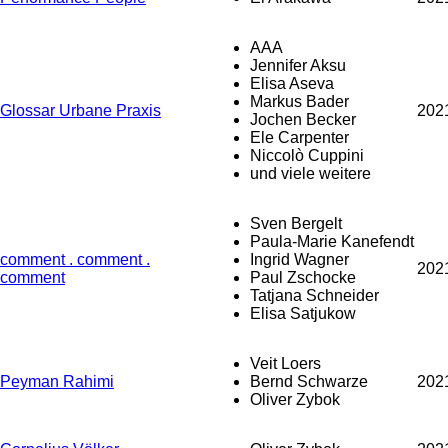
AAA
Jennifer Aksu
Elisa Aseva
Markus Bader
Glossar Urbane Praxis
202
Jochen Becker
Ele Carpenter
Niccolò Cuppini
und viele weitere
Sven Bergelt
Paula-Marie Kanefendt
comment . comment .
Ingrid Wagner
202
comment
Paul Zschocke
Tatjana Schneider
Elisa Satjukow
Veit Loers
Peyman Rahimi
Bernd Schwarze
202
Oliver Zybok