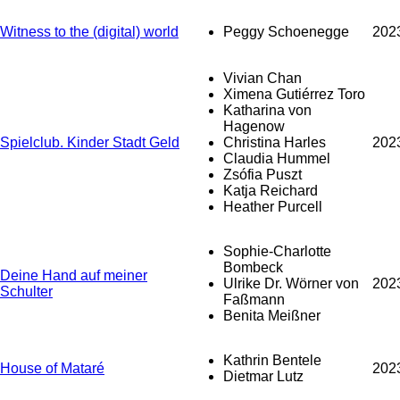
Witness to the (digital) world
Peggy Schoenegge
202
Vivian Chan
Ximena Gutiérrez Toro
Katharina von
Hagenow
Spielclub. Kinder Stadt Geld
Christina Harles
202
Claudia Hummel
Zsófia Puszt
Katja Reichard
Heather Purcell
Sophie-Charlotte
Bombeck
Deine Hand auf meiner
Ulrike Dr. Wörner von
202
Schulter
Faßmann
Benita Meißner
Kathrin Bentele
House of Mataré
202
Dietmar Lutz