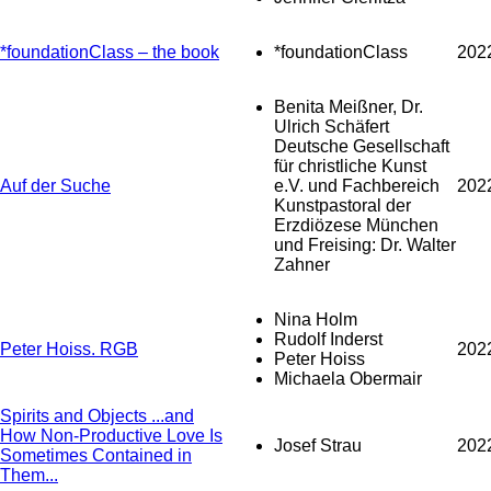
*foundationClass – the book
*foundationClass
202
Benita Meißner, Dr.
Ulrich Schäfert
Deutsche Gesellschaft
für christliche Kunst
Auf der Suche
e.V. und Fachbereich
202
Kunstpastoral der
Erzdiözese München
und Freising: Dr. Walter
Zahner
Nina Holm
Rudolf Inderst
Peter Hoiss. RGB
202
Peter Hoiss
Michaela Obermair
Spirits and Objects ...and
How Non-Productive Love Is
Josef Strau
202
Sometimes Contained in
Them...