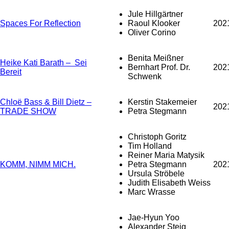
Jule Hillgärtner
Spaces For Reflection
Raoul Klooker
202
Oliver Corino
Benita Meißner
Heike Kati Barath – Sei
Bernhart Prof. Dr.
202
Bereit
Schwenk
Chloë Bass & Bill Dietz –
Kerstin Stakemeier
202
TRADE SHOW
Petra Stegmann
Christoph Goritz
Tim Holland
Reiner Maria Matysik
KOMM, NIMM MICH.
Petra Stegmann
202
Ursula Ströbele
Judith Elisabeth Weiss
Marc Wrasse
Jae-Hyun Yoo
Alexander Steig