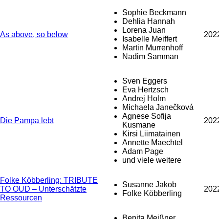
Sophie Beckmann
Dehlia Hannah
Lorena Juan
As above, so below
202
Isabelle Meiffert
Martin Murrenhoff
Nadim Samman
Sven Eggers
Eva Hertzsch
Andrej Holm
Michaela Janečková
Agnese Sofija
Die Pampa lebt
202
Kusmane
Kirsi Liimatainen
Annette Maechtel
Adam Page
und viele weitere
Folke Köbberling: TRIBUTE
Susanne Jakob
TO OUD – Unterschätzte
202
Folke Köbberling
Ressourcen
Benita Meißner