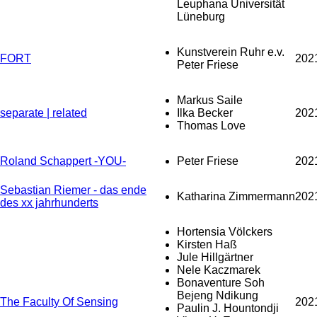
Leuphana Universität
Lüneburg
Kunstverein Ruhr e.v.
FORT
202
Peter Friese
Markus Saile
separate | related
Ilka Becker
202
Thomas Love
Roland Schappert -YOU-
Peter Friese
202
Sebastian Riemer - das ende
Katharina Zimmermann
202
des xx jahrhunderts
Hortensia Völckers
Kirsten Haß
Jule Hillgärtner
Nele Kaczmarek
Bonaventure Soh
Bejeng Ndikung
The Faculty Of Sensing
202
Paulin J. Hountondji