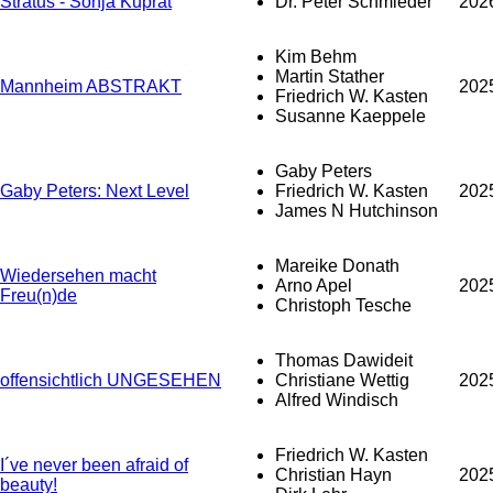
Stratus - Sonja Kuprat
Dr. Peter Schmieder
202
Kim Behm
Martin Stather
Mannheim ABSTRAKT
202
Friedrich W. Kasten
Susanne Kaeppele
Gaby Peters
Gaby Peters: Next Level
Friedrich W. Kasten
202
James N Hutchinson
Mareike Donath
Wiedersehen macht
Arno Apel
202
Freu(n)de
Christoph Tesche
Thomas Dawideit
offensichtlich UNGESEHEN
Christiane Wettig
202
Alfred Windisch
Friedrich W. Kasten
I´ve never been afraid of
Christian Hayn
202
beauty!