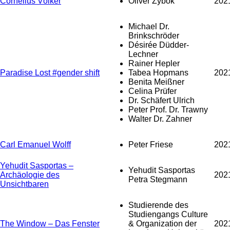
Cornelius Völker
Oliver Zybok
202
Michael Dr.
Brinkschröder
Désirée Düdder-
Lechner
Rainer Hepler
Paradise Lost #gender shift
Tabea Hopmans
202
Benita Meißner
Celina Prüfer
Dr. Schäfert Ulrich
Peter Prof. Dr. Trawny
Walter Dr. Zahner
Carl Emanuel Wolff
Peter Friese
202
Yehudit Sasportas –
Yehudit Sasportas
Archäologie des
202
Petra Stegmann
Unsichtbaren
Studierende des
Studiengangs Culture
The Window – Das Fenster
& Organization der
202