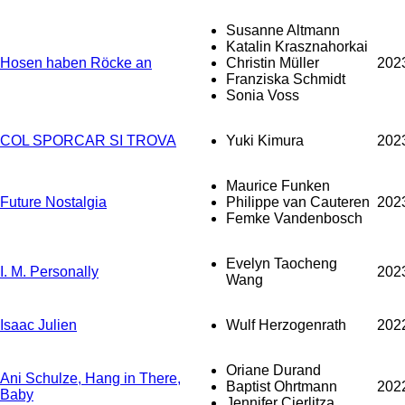
Susanne Altmann
Katalin Krasznahorkai
Hosen haben Röcke an
Christin Müller
202
Franziska Schmidt
Sonia Voss
COL SPORCAR SI TROVA
Yuki Kimura
202
Maurice Funken
Future Nostalgia
Philippe van Cauteren
202
Femke Vandenbosch
Evelyn Taocheng
I. M. Personally
202
Wang
Isaac Julien
Wulf Herzogenrath
202
Oriane Durand
Ani Schulze, Hang in There,
Baptist Ohrtmann
202
Baby
Jennifer Cierlitza