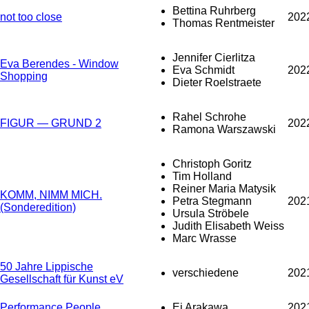
Bettina Ruhrberg
not too close
202
Thomas Rentmeister
Jennifer Cierlitza
Eva Berendes - Window
Eva Schmidt
202
Shopping
Dieter Roelstraete
Rahel Schrohe
FIGUR — GRUND 2
202
Ramona Warszawski
Christoph Goritz
Tim Holland
Reiner Maria Matysik
KOMM, NIMM MICH.
Petra Stegmann
202
(Sonderedition)
Ursula Ströbele
Judith Elisabeth Weiss
Marc Wrasse
50 Jahre Lippische
verschiedene
202
Gesellschaft für Kunst eV
Performance People
Ei Arakawa
202