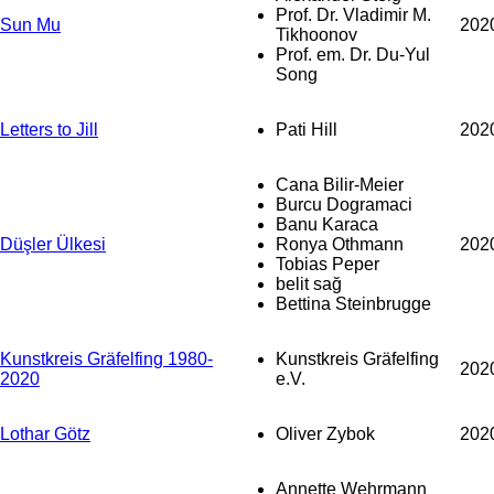
Prof. Dr. Vladimir M.
Sun Mu
202
Tikhoonov
Prof. em. Dr. Du-Yul
Song
Letters to Jill
Pati Hill
202
Cana Bilir-Meier
Burcu Dogramaci
Banu Karaca
Düşler Ülkesi
Ronya Othmann
202
Tobias Peper
belit sağ
Bettina Steinbrugge
Kunstkreis Gräfelfing 1980-
Kunstkreis Gräfelfing
202
2020
e.V.
Lothar Götz
Oliver Zybok
202
Annette Wehrmann