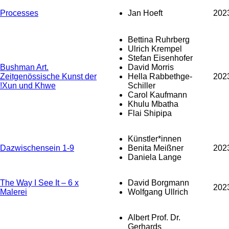
Processes
Jan Hoeft
202
Bettina Ruhrberg
Ulrich Krempel
Stefan Eisenhofer
Bushman Art.
David Morris
Zeitgenössische Kunst der
Hella Rabbethge-
202
!Xun und Khwe
Schiller
Carol Kaufmann
Khulu Mbatha
Flai Shipipa
Künstler*innen
Dazwischensein 1-9
Benita Meißner
202
Daniela Lange
The Way I See It – 6 x
David Borgmann
202
Malerei
Wolfgang Ullrich
Albert Prof. Dr.
Gerhards