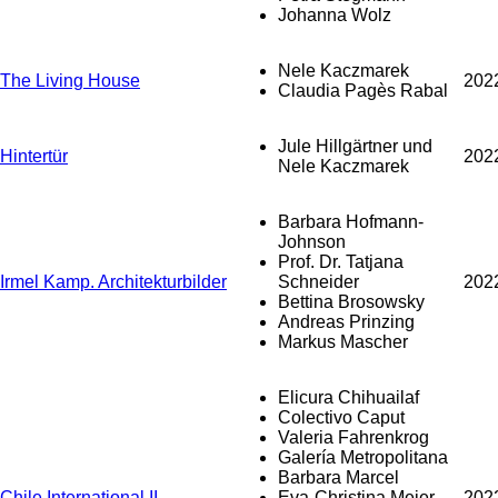
Johanna Wolz
Nele Kaczmarek
The Living House
202
Claudia Pagès Rabal
Jule Hillgärtner und
Hintertür
202
Nele Kaczmarek
Barbara Hofmann-
Johnson
Prof. Dr. Tatjana
Irmel Kamp. Architekturbilder
Schneider
202
Bettina Brosowsky
Andreas Prinzing
Markus Mascher
Elicura Chihuailaf
Colectivo Caput
Valeria Fahrenkrog
Galería Metropolitana
Barbara Marcel
Chile International II
Eva-Christina Meier
202