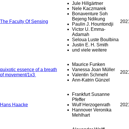
Jule Hillgärtner
Nele Kaczmarek
Bonaventure Soh
Bejeng Ndikung
The Faculty Of Sensing
202
Paulin J. Hountondji
Victor U. Emma-
Adamah
Seloua Luste Boulbina
Justin E. H. Smith
und viele weitere
Maurice Funken
quixotic essence of a breath
Vanessa Joan Müller
202
of movement/1x3
Valentin Schmehl
Ann-Katrin Günzel
Frankfurt Susanne
Pfeffer
Hans Haacke
Wulf Herzogenrath
202
Hannover Veronika
Mehlhart