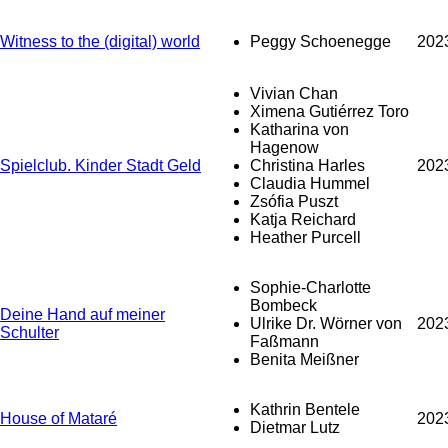
Witness to the (digital) world
Peggy Schoenegge
202
Vivian Chan
Ximena Gutiérrez Toro
Katharina von
Hagenow
Spielclub. Kinder Stadt Geld
Christina Harles
202
Claudia Hummel
Zsófia Puszt
Katja Reichard
Heather Purcell
Sophie-Charlotte
Bombeck
Deine Hand auf meiner
Ulrike Dr. Wörner von
202
Schulter
Faßmann
Benita Meißner
Kathrin Bentele
House of Mataré
202
Dietmar Lutz