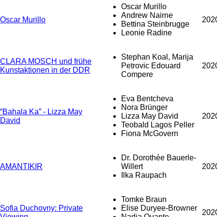
Oscar Murillo
Andrew Nairne
Oscar Murillo
202
Bettina Steinbrugge
Leonie Radine
Stephan Koal, Marija
CLARA MOSCH und frühe
Petrovic Edouard
202
Kunstaktionen in der DDR
Compere
Eva Bentcheva
Nora Brünger
“Bahala Ka” - Lizza May
Lizza May David
202
David
Teobald Lagos Peller
Fiona McGovern
Dr. Dorothée Bauerle-
AMANTIKIR
Willert
202
Ilka Raupach
Tomke Braun
Sofia Duchovny: Private
Elise Duryee-Browner
202
Viewing
Nadja Quante