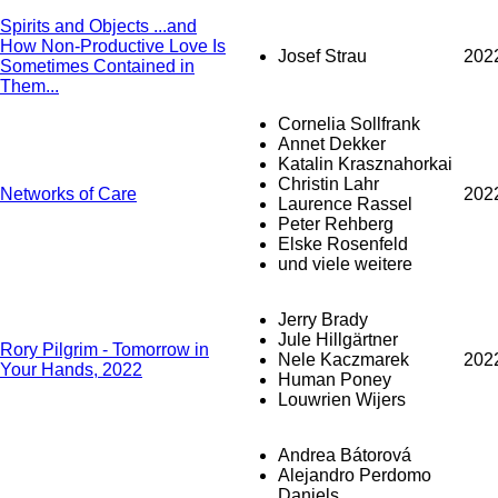
Spirits and Objects ...and
How Non-Productive Love Is
Josef Strau
202
Sometimes Contained in
Them...
Cornelia Sollfrank
Annet Dekker
Katalin Krasznahorkai
Christin Lahr
Networks of Care
202
Laurence Rassel
Peter Rehberg
Elske Rosenfeld
und viele weitere
Jerry Brady
Jule Hillgärtner
Rory Pilgrim - Tomorrow in
Nele Kaczmarek
202
Your Hands, 2022
Human Poney
Louwrien Wijers
Andrea Bátorová
Alejandro Perdomo
Daniels