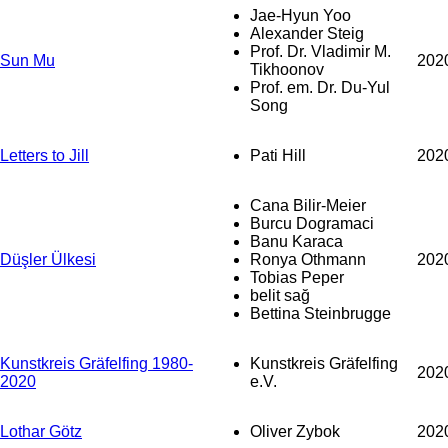
Jae-Hyun Yoo
Alexander Steig
Prof. Dr. Vladimir M.
Sun Mu
202
Tikhoonov
Prof. em. Dr. Du-Yul
Song
Letters to Jill
Pati Hill
202
Cana Bilir-Meier
Burcu Dogramaci
Banu Karaca
Düşler Ülkesi
Ronya Othmann
202
Tobias Peper
belit sağ
Bettina Steinbrugge
Kunstkreis Gräfelfing 1980-
Kunstkreis Gräfelfing
202
2020
e.V.
Lothar Götz
Oliver Zybok
202