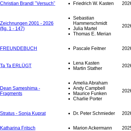
Christian Brandl "Versuch"
Friedrich W. Kasten
202
Sebastian
Zeichnungen 2001 - 2026
Hammerschmidt
202
(fig. 1 - 147)
Julia Martel
Thomas E. Merian
FREUNDEBUCH
Pascale Feitner
202
Lena Kasten
Ta Ta ERLÜGT
202
Martin Stather
Amelia Abraham
Dean Sameshima -
Andy Campbell
202
Fragments
Maurice Funken
Charlie Porter
Stratus - Sonja Kuprat
Dr. Peter Schmieder
202
Katharina Fritsch
Marion Ackermann
202