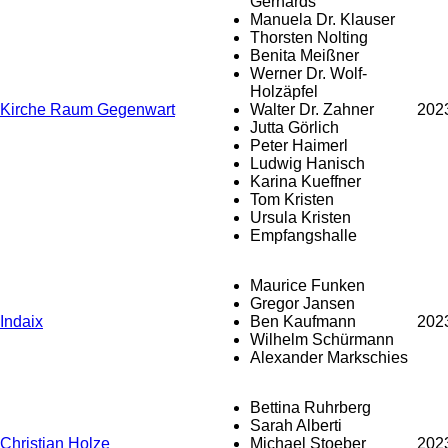
Gerhards
Manuela Dr. Klauser
Thorsten Nolting
Benita Meißner
Werner Dr. Wolf-
Holzäpfel
Kirche Raum Gegenwart
Walter Dr. Zahner
202
Jutta Görlich
Peter Haimerl
Ludwig Hanisch
Karina Kueffner
Tom Kristen
Ursula Kristen
Empfangshalle
Maurice Funken
Gregor Jansen
Indaix
Ben Kaufmann
202
Wilhelm Schürmann
Alexander Markschies
Bettina Ruhrberg
Sarah Alberti
Christian Holze
Michael Stoeber
202