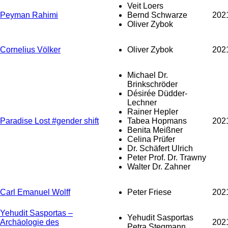
Veit Loers
Peyman Rahimi
Bernd Schwarze
202
Oliver Zybok
Cornelius Völker
Oliver Zybok
202
Michael Dr.
Brinkschröder
Désirée Düdder-
Lechner
Rainer Hepler
Paradise Lost #gender shift
Tabea Hopmans
202
Benita Meißner
Celina Prüfer
Dr. Schäfert Ulrich
Peter Prof. Dr. Trawny
Walter Dr. Zahner
Carl Emanuel Wolff
Peter Friese
202
Yehudit Sasportas –
Yehudit Sasportas
Archäologie des
202
Petra Stegmann