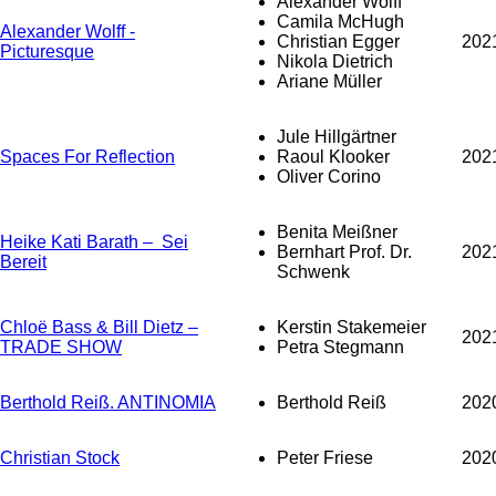
Alexander Wolff
Camila McHugh
Alexander Wolff -
Christian Egger
202
Picturesque
Nikola Dietrich
Ariane Müller
Jule Hillgärtner
Spaces For Reflection
Raoul Klooker
202
Oliver Corino
Benita Meißner
Heike Kati Barath – Sei
Bernhart Prof. Dr.
202
Bereit
Schwenk
Chloë Bass & Bill Dietz –
Kerstin Stakemeier
202
TRADE SHOW
Petra Stegmann
Berthold Reiß. ANTINOMIA
Berthold Reiß
202
Christian Stock
Peter Friese
202