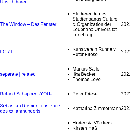
Unsichtbaren
Studierende des
Studiengangs Culture
The Window – Das Fenster
& Organization der
202
Leuphana Universität
Lüneburg
Kunstverein Ruhr e.v.
FORT
202
Peter Friese
Markus Saile
separate | related
Ilka Becker
202
Thomas Love
Roland Schappert -YOU-
Peter Friese
202
Sebastian Riemer - das ende
Katharina Zimmermann
202
des xx jahrhunderts
Hortensia Völckers
Kirsten Haß