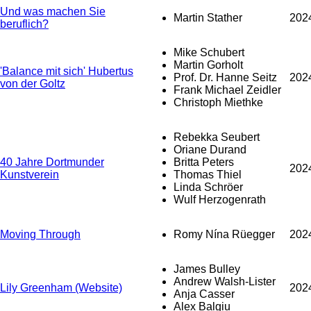
Und was machen Sie
Martin Stather
202
beruflich?
Mike Schubert
Martin Gorholt
'Balance mit sich' Hubertus
Prof. Dr. Hanne Seitz
202
von der Goltz
Frank Michael Zeidler
Christoph Miethke
Rebekka Seubert
Oriane Durand
40 Jahre Dortmunder
Britta Peters
202
Kunstverein
Thomas Thiel
Linda Schröer
Wulf Herzogenrath
Moving Through
Romy Nína Rüegger
202
James Bulley
Andrew Walsh-Lister
Lily Greenham (Website)
202
Anja Casser
Alex Balgiu