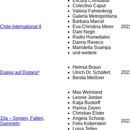
Elicura Chihuailaf
Colectivo Caput
Valeria Fahrenkrog
Galería Metropolitana
Barbara Marcel
Chile International II
Eva-Christina Meier
202
Dani Negri
Radio Humedales
Danny Reveco
Maristella Svampa
und weitere
Helmut Braun
Dialog auf Distanz²
Ulrich Dr. Schäfert
202
Benita Meißner
Max Weinland
Leonie Jordan
Katja Bustorff
Hanna Zeyen
Christian Elster
10a – Sorgen, Falten,
Angela Schoop
202
Sammeln
Felix Koberstein
Luisa Telles