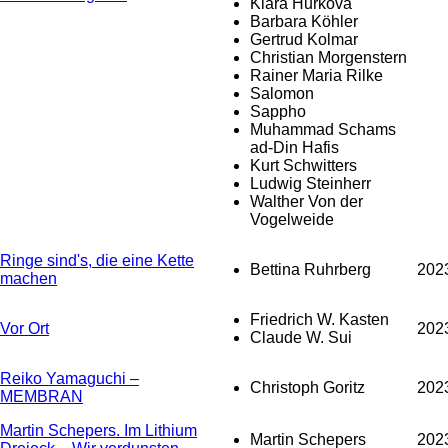
Klára Hůrková
Barbara Köhler
Gertrud Kolmar
Christian Morgenstern
Rainer Maria Rilke
Salomon
Sappho
Muhammad Schams
ad-Din Hafis
Kurt Schwitters
Ludwig Steinherr
Walther Von der
Vogelweide
Ringe sind's, die eine Kette
Bettina Ruhrberg
202
machen
Friedrich W. Kasten
Vor Ort
202
Claude W. Sui
Reiko Yamaguchi –
Christoph Goritz
202
MEMBRAN
Martin Schepers. Im Lithium
Martin Schepers
202