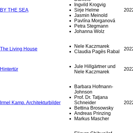
Ingvild Krogvig
BY THE SEA
Sirje Helme
202
Jasmin Meinold
Pavlína Morganová
Petra Stegmann
Johanna Wolz
Nele Kaczmarek
The Living House
202
Claudia Pagès Rabal
Jule Hillgärtner und
Hintertür
202
Nele Kaczmarek
Barbara Hofmann-
Johnson
Prof. Dr. Tatjana
Irmel Kamp. Architekturbilder
Schneider
202
Bettina Brosowsky
Andreas Prinzing
Markus Mascher