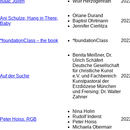
Isaac Julien
Wulf Herzogenrath
202
Oriane Durand
Ani Schulze, Hang in There,
Baptist Ohrtmann
202
Baby
Jennifer Cierlitza
*foundationClass – the book
*foundationClass
202
Benita Meißner, Dr.
Ulrich Schäfert
Deutsche Gesellschaft
für christliche Kunst
Auf der Suche
e.V. und Fachbereich
202
Kunstpastoral der
Erzdiözese München
und Freising: Dr. Walter
Zahner
Nina Holm
Rudolf Inderst
Peter Hoiss. RGB
202
Peter Hoiss
Michaela Obermair