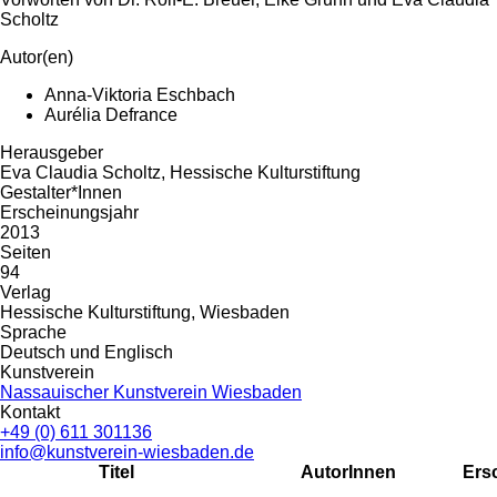
Scholtz
Autor(en)
Anna-Viktoria Eschbach
Aurélia Defrance
Herausgeber
Eva Claudia Scholtz, Hessische Kulturstiftung
Gestalter*Innen
Erscheinungsjahr
2013
Seiten
94
Verlag
Hessische Kulturstiftung, Wiesbaden
Sprache
Deutsch und Englisch
Kunstverein
Nassauischer Kunstverein Wiesbaden
Kontakt
+49 (0) 611 301136
info@kunstverein-wiesbaden.de
Titel
AutorInnen
Ers