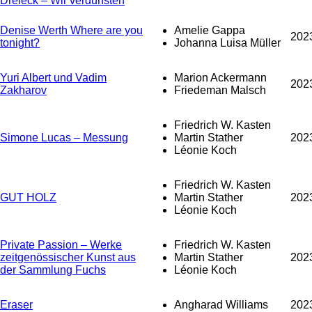
Dreieck – Wir verdunsten
Denise Werth Where are you
Amelie Gappa
202
tonight?
Johanna Luisa Müller
Yuri Albert und Vadim
Marion Ackermann
202
Zakharov
Friedeman Malsch
Friedrich W. Kasten
Simone Lucas – Messung
Martin Stather
202
Léonie Koch
Friedrich W. Kasten
GUT HOLZ
Martin Stather
202
Léonie Koch
Private Passion – Werke
Friedrich W. Kasten
zeitgenössischer Kunst aus
Martin Stather
202
der Sammlung Fuchs
Léonie Koch
Eraser
Angharad Williams
202