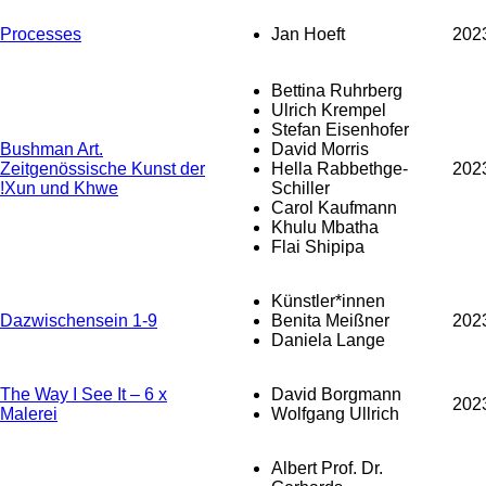
Processes
Jan Hoeft
202
Bettina Ruhrberg
Ulrich Krempel
Stefan Eisenhofer
Bushman Art.
David Morris
Zeitgenössische Kunst der
Hella Rabbethge-
202
!Xun und Khwe
Schiller
Carol Kaufmann
Khulu Mbatha
Flai Shipipa
Künstler*innen
Dazwischensein 1-9
Benita Meißner
202
Daniela Lange
The Way I See It – 6 x
David Borgmann
202
Malerei
Wolfgang Ullrich
Albert Prof. Dr.