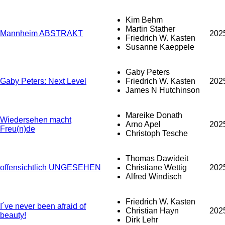
Kim Behm
Martin Stather
Mannheim ABSTRAKT
202
Friedrich W. Kasten
Susanne Kaeppele
Gaby Peters
Gaby Peters: Next Level
Friedrich W. Kasten
202
James N Hutchinson
Mareike Donath
Wiedersehen macht
Arno Apel
202
Freu(n)de
Christoph Tesche
Thomas Dawideit
offensichtlich UNGESEHEN
Christiane Wettig
202
Alfred Windisch
Friedrich W. Kasten
I´ve never been afraid of
Christian Hayn
202
beauty!
Dirk Lehr