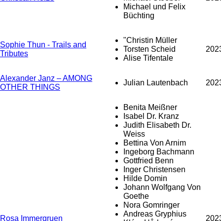
Michael und Felix
Büchting
"Christin Müller
Sophie Thun - Trails and
Torsten Scheid
202
Tributes
Alise Tifentale
Alexander Janz – AMONG
Julian Lautenbach
202
OTHER THINGS
Benita Meißner
Isabel Dr. Kranz
Judith Elisabeth Dr.
Weiss
Bettina Von Arnim
Ingeborg Bachmann
Gottfried Benn
Inger Christensen
Hilde Domin
Johann Wolfgang Von
Goethe
Nora Gomringer
Andreas Gryphius
Rosa Immergruen
202