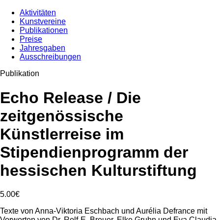
Aktivitäten
Kunstvereine
Publikationen
Preise
Jahresgaben
Ausschreibungen
Publikation
Echo Release / Die
zeitgenössische
Künstlerreise im
Stipendienprogramm der
hessischen Kulturstiftung
5.00€
Texte von Anna-Viktoria Eschbach und Aurélia Defrance mit
Vorworten von Dr. Rolf-E. Breuer, Elke Gruhn und Eva Claudia