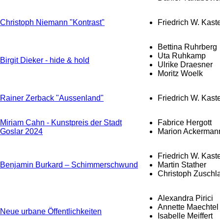
Christoph Niemann "Kontrast"
Friedrich W. Kast
Bettina Ruhrberg
Uta Ruhkamp
Birgit Dieker - hide & hold
Ulrike Draesner
Moritz Woelk
Rainer Zerback "Aussenland"
Friedrich W. Kast
Miriam Cahn - Kunstpreis der Stadt
Fabrice Hergott
Goslar 2024
Marion Ackerman
Friedrich W. Kast
Benjamin Burkard – Schimmerschwund
Martin Stather
Christoph Zuschl
Alexandra Pirici
Annette Maechtel
Neue urbane Öffentlichkeiten
Isabelle Meiffert