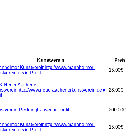
Kunstverein
Preis
nheimer Kunstverein
http://www.mannheimer-
15.00€
stverein.de/
►
Profil
K Neuer Aachener
stverein
http://www.neueraachenerkunstverein.de
►
28.00€
il
stverein Recklinghausen
►
Profil
200.00€
nheimer Kunstverein
http://www.mannheimer-
15.00€
stverein.de/
►
Profil