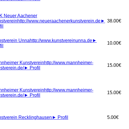
K Neuer Aachener
stverein
http://www.neueraachenerkunstverein.de
►
38.00€
il
stverein Unna
http://www.kunstvereinunna.de
►
10.00€
il
nheimer Kunstverein
http://www.mannheimer-
15.00€
stverein.de/
►
Profil
nheimer Kunstverein
http://www.mannheimer-
15.00€
stverein.de/
►
Profil
stverein Recklinghausen
►
Profil
5.00€