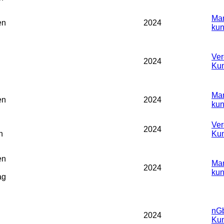
Man
en
2024
kun
Ver
2024
Kun
Man
en
2024
kun
Ver
2024
n
Kun
en
Man
2024
kun
ag
nGb
2024
Kun