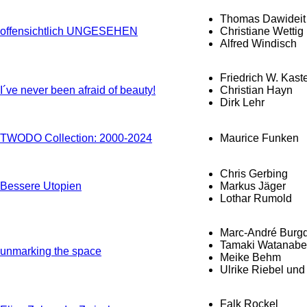
Thomas Dawideit
offensichtlich UNGESEHEN
Christiane Wettig
Alfred Windisch
Friedrich W. Kast
I´ve never been afraid of beauty!
Christian Hayn
Dirk Lehr
TWODO Collection: 2000-2024
Maurice Funken
Chris Gerbing
Bessere Utopien
Markus Jäger
Lothar Rumold
Marc-André Burgd
Tamaki Watanabe 
unmarking the space
Meike Behm
Ulrike Riebel un
Falk Rockel