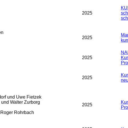
KU
2025
sch
sch
en
Man
2025
kun
NA
2025
Kun
Prof
Kun
2025
neu
orf und Uwe Fietzek
und Walter Zurborg
Kun
2025
Prof
d Roger Rohrbach