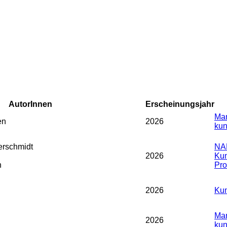
AutorInnen
Erscheinungsjahr
Man
en
2026
kun
rschmidt
NA
2026
Kun
n
Prof
2026
Kun
Man
2026
kun