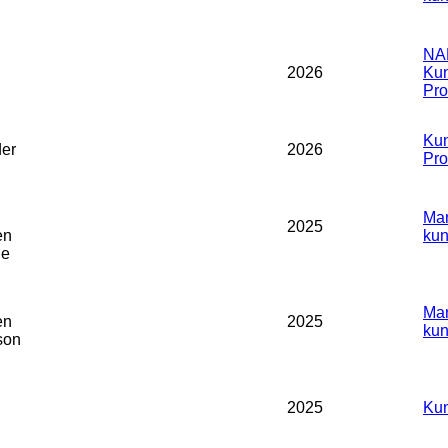
NA
2026
Kun
Prof
Kun
der
2026
Prof
Man
2025
en
kun
le
Man
en
2025
kun
son
2025
Kun