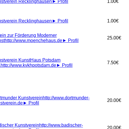
stverein Recklinghausen
►
Profil
1.00€
stverein Recklinghausen
►
Profil
1.00€
ein zur Förderung Moderner
25.00€
st
http://www.moenchehaus.de
►
Profil
stverein KunstHaus Potsdam
7.50€
.
http://www.kvkhpotsdam.de
►
Profil
tmunder Kunstverein
http://www.dortmunder-
20.00€
stverein.de
►
Profil
ischer Kunstverein
http://www.badischer-
20.00€