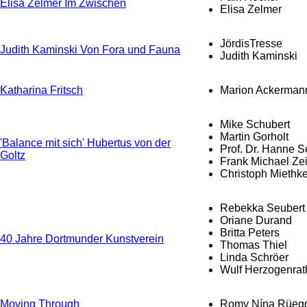
Elisa Zelmer Im Zwischen
Elisa Zelmer
JördisTresse
Judith Kaminski Von Fora und Fauna
Judith Kaminski
Katharina Fritsch
Marion Ackerman
Mike Schubert
Martin Gorholt
'Balance mit sich' Hubertus von der
Prof. Dr. Hanne S
Goltz
Frank Michael Zei
Christoph Miethk
Rebekka Seubert
Oriane Durand
Britta Peters
40 Jahre Dortmunder Kunstverein
Thomas Thiel
Linda Schröer
Wulf Herzogenrat
Moving Through
Romy Nína Rüeg