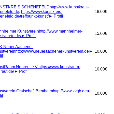
NSTKREIS SCHENEFELD
http://www.kunstkreis-
enefeld.de
,
https://www.kunstkreis-
18.00€
enefeld.de/treffpunkt-kunst/
►
Profil
nheimer Kunstverein
http://www.mannheimer-
15.00€
stverein.de/
►
Profil
K Neuer Aachener
stverein
http://www.neueraachenerkunstverein.de
►
10.00€
il
stRaum Neureut e.V.
https://www.kunstraum-
10.00€
reut.de/
►
Profil
stverein Grafschaft Bentheim
http://www.kvgb.de
►
10.00€
il