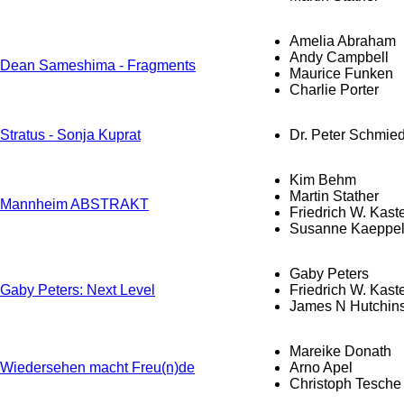
Amelia Abraham
Andy Campbell
Dean Sameshima - Fragments
Maurice Funken
Charlie Porter
Stratus - Sonja Kuprat
Dr. Peter Schmie
Kim Behm
Martin Stather
Mannheim ABSTRAKT
Friedrich W. Kast
Susanne Kaeppe
Gaby Peters
Gaby Peters: Next Level
Friedrich W. Kast
James N Hutchin
Mareike Donath
Wiedersehen macht Freu(n)de
Arno Apel
Christoph Tesche