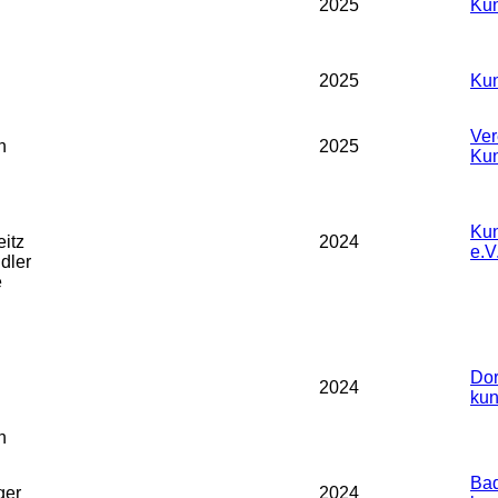
2025
Kun
2025
Kun
Ver
n
2025
Kun
Kun
eitz
2024
e.V
dler
e
Dor
2024
kun
h
Bad
ger
2024