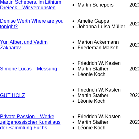
Martin Schepers. Im Lithium
Martin Schepers
202
Dreieck – Wir verdunsten
Denise Werth Where are you
Amelie Gappa
202
tonight?
Johanna Luisa Müller
Yuri Albert und Vadim
Marion Ackermann
202
Zakharov
Friedeman Malsch
Friedrich W. Kasten
Simone Lucas – Messung
Martin Stather
202
Léonie Koch
Friedrich W. Kasten
GUT HOLZ
Martin Stather
202
Léonie Koch
Private Passion – Werke
Friedrich W. Kasten
zeitgenössischer Kunst aus
Martin Stather
202
der Sammlung Fuchs
Léonie Koch