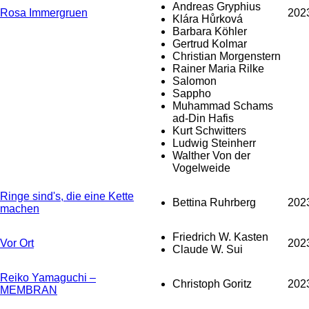
Andreas Gryphius
Rosa Immergruen
202
Klára Hůrková
Barbara Köhler
Gertrud Kolmar
Christian Morgenstern
Rainer Maria Rilke
Salomon
Sappho
Muhammad Schams
ad-Din Hafis
Kurt Schwitters
Ludwig Steinherr
Walther Von der
Vogelweide
Ringe sind's, die eine Kette
Bettina Ruhrberg
202
machen
Friedrich W. Kasten
Vor Ort
202
Claude W. Sui
Reiko Yamaguchi –
Christoph Goritz
202
MEMBRAN