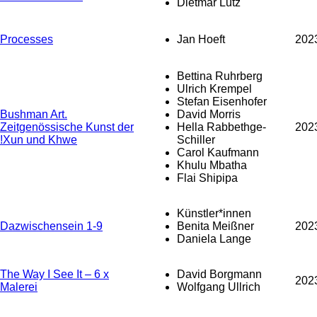
Dietmar Lutz
Processes
Jan Hoeft
202
Bettina Ruhrberg
Ulrich Krempel
Stefan Eisenhofer
Bushman Art.
David Morris
Zeitgenössische Kunst der
Hella Rabbethge-
202
!Xun und Khwe
Schiller
Carol Kaufmann
Khulu Mbatha
Flai Shipipa
Künstler*innen
Dazwischensein 1-9
Benita Meißner
202
Daniela Lange
The Way I See It – 6 x
David Borgmann
202
Malerei
Wolfgang Ullrich