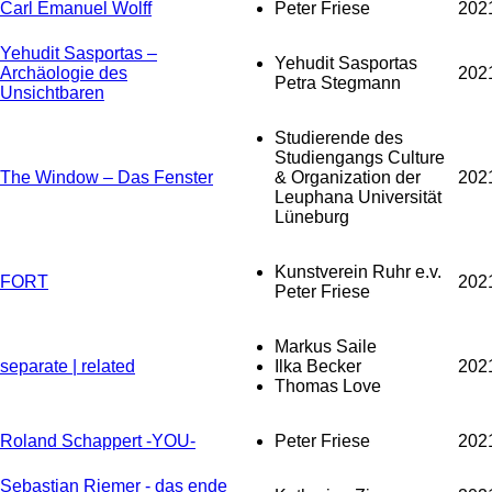
Carl Emanuel Wolff
Peter Friese
202
Yehudit Sasportas –
Yehudit Sasportas
Archäologie des
202
Petra Stegmann
Unsichtbaren
Studierende des
Studiengangs Culture
The Window – Das Fenster
& Organization der
202
Leuphana Universität
Lüneburg
Kunstverein Ruhr e.v.
FORT
202
Peter Friese
Markus Saile
separate | related
Ilka Becker
202
Thomas Love
Roland Schappert -YOU-
Peter Friese
202
Sebastian Riemer - das ende