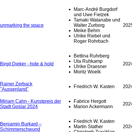
Marc-André Burgdorf
und Uwe Fietzek
Tamaki Watanabe und
unmarking the space
Walter Zurborg
202
Meike Behm
Ulrike Riebel und
Roger Rohrbach
Bettina Ruhrberg
Uta Ruhkamp
Birgit Dieker - hide & hold
202
Ulrike Draesner
Moritz Woelk
Rainer Zerback
Friedrich W. Kasten
202
"Aussenland"
Miriam Cahn - Kunstpreis der
Fabrice Hergott
202
Stadt Goslar 2024
Marion Ackermann
Friedrich W. Kasten
Benjamin Burkard –
Martin Stather
202
Schimmerschwund
Christoph Zuschlag