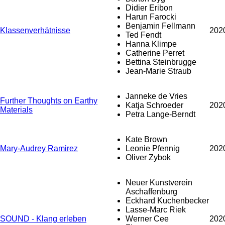
Didier Eribon
Harun Farocki
Benjamin Fellmann
Klassenverhätnisse
202
Ted Fendt
Hanna Klimpe
Catherine Perret
Bettina Steinbrugge
Jean-Marie Straub
Janneke de Vries
Further Thoughts on Earthy
Katja Schroeder
202
Materials
Petra Lange-Berndt
Kate Brown
Mary-Audrey Ramirez
Leonie Pfennig
202
Oliver Zybok
Neuer Kunstverein
Aschaffenburg
Eckhard Kuchenbecker
Lasse-Marc Riek
SOUND - Klang erleben
Werner Cee
202