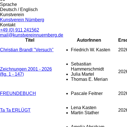
Sprache
Deutsch / Englisch
Kunstverein
Kunstverein Nürnberg
Kontakt
+49 (0) 911 241562
mail@kunstvereinnuernberg.de
Titel
AutorInnen
Ers
Christian Brandl "Versuch"
Friedrich W. Kasten
202
Sebastian
Zeichnungen 2001 - 2026
Hammerschmidt
202
(fig. 1 - 147)
Julia Martel
Thomas E. Merian
FREUNDEBUCH
Pascale Feitner
202
Lena Kasten
Ta Ta ERLÜGT
202
Martin Stather
Amelia Abraham