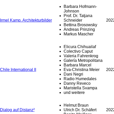
Barbara Hofmann-
Johnson
Prof. Dr. Tatjana
Irmel Kamp. Architekturbilder
Schneider
202
Bettina Brosowsky
Andreas Prinzing
Markus Mascher
Elicura Chihuailaf
Colectivo Caput
Valeria Fahrenkrog
Galería Metropolitana
Barbara Marcel
Chile International II
Eva-Christina Meier
202
Dani Negri
Radio Humedales
Danny Reveco
Maristella Svampa
und weitere
Helmut Braun
Dialog auf Distanz²
Ulrich Dr. Schäfert
202