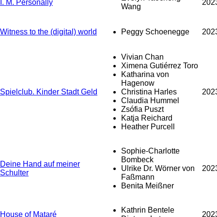
I. M. Personally
202
Wang
Witness to the (digital) world
Peggy Schoenegge
202
Vivian Chan
Ximena Gutiérrez Toro
Katharina von
Hagenow
Spielclub. Kinder Stadt Geld
Christina Harles
202
Claudia Hummel
Zsófia Puszt
Katja Reichard
Heather Purcell
Sophie-Charlotte
Bombeck
Deine Hand auf meiner
Ulrike Dr. Wörner von
202
Schulter
Faßmann
Benita Meißner
Kathrin Bentele
House of Mataré
202