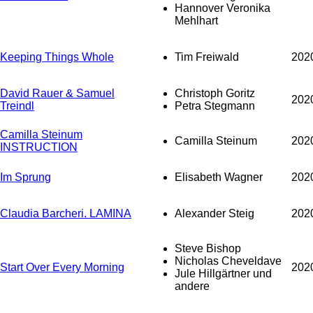
Hannover Veronika
Mehlhart
Keeping Things Whole
Tim Freiwald
202
David Rauer & Samuel
Christoph Goritz
202
Treindl
Petra Stegmann
Camilla Steinum
Camilla Steinum
202
INSTRUCTION
Im Sprung
Elisabeth Wagner
202
Claudia Barcheri. LAMINA
Alexander Steig
202
Steve Bishop
Nicholas Cheveldave
Start Over Every Morning
202
Jule Hillgärtner und
andere