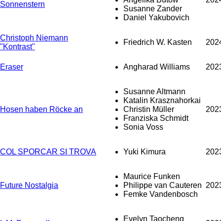
Sonnenstern
Susanne Zander
Daniel Yakubovich
Christoph Niemann
Friedrich W. Kasten
202
"Kontrast"
Eraser
Angharad Williams
202
Susanne Altmann
Katalin Krasznahorkai
Hosen haben Röcke an
Christin Müller
202
Franziska Schmidt
Sonia Voss
COL SPORCAR SI TROVA
Yuki Kimura
202
Maurice Funken
Future Nostalgia
Philippe van Cauteren
202
Femke Vandenbosch
Evelyn Taocheng