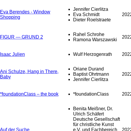
Jennifer Cierlitza
Eva Berendes - Window
Eva Schmidt
202
Shopping
Dieter Roelstraete
Rahel Schrohe
FIGUR — GRUND 2
202
Ramona Warszawski
Isaac Julien
Wulf Herzogenrath
202
Oriane Durand
Ani Schulze, Hang in There,
Baptist Ohrtmann
202
Baby
Jennifer Cierlitza
*foundationClass – the book
*foundationClass
202
Benita Meißner, Dr.
Ulrich Schäfert
Deutsche Gesellschaft
für christliche Kunst
Auf der Suche
e.V. und Fachbereich
202