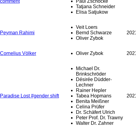
comment
Paul Zschocke
Tatjana Schneider
Elisa Satjukow
Veit Loers
Peyman Rahimi
Bernd Schwarze
202
Oliver Zybok
Cornelius Völker
Oliver Zybok
202
Michael Dr.
Brinkschröder
Désirée Düdder-
Lechner
Rainer Hepler
Paradise Lost #gender shift
Tabea Hopmans
202
Benita Meißner
Celina Prüfer
Dr. Schäfert Ulrich
Peter Prof. Dr. Trawny
Walter Dr. Zahner