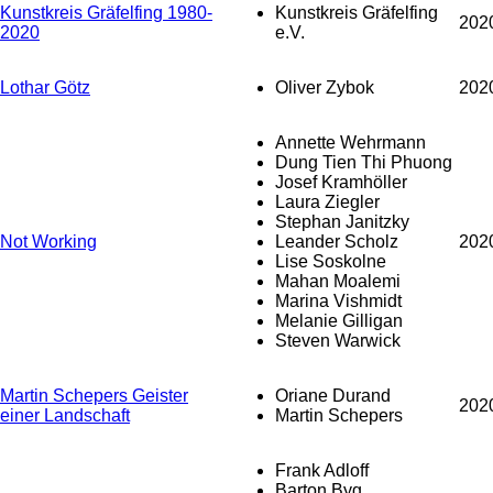
Kunstkreis Gräfelfing 1980-
Kunstkreis Gräfelfing
202
2020
e.V.
Lothar Götz
Oliver Zybok
202
Annette Wehrmann
Dung Tien Thi Phuong
Josef Kramhöller
Laura Ziegler
Stephan Janitzky
Not Working
Leander Scholz
202
Lise Soskolne
Mahan Moalemi
Marina Vishmidt
Melanie Gilligan
Steven Warwick
Martin Schepers Geister
Oriane Durand
202
einer Landschaft
Martin Schepers
Frank Adloff
Barton Byg