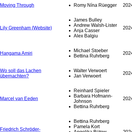
Moving Through
Romy Nína Rüegger
202
James Bulley
Andrew Walsh-Lister
Lily Greenham (Website)
202
Anja Casser
Alex Balgiu
Michael Stoeber
Hangama Amiri
202
Bettina Ruhrberg
Wo soll das Lachen
Walter Verwoert
202
übernachten?
Jan Verwoert
Reinhard Spieler
Barbara Hofmann-
Marcel van Eeden
202
Johnson
Bettina Ruhrberg
Bettina Ruhrberg
Pamela Kort
Friedrich Schröder-
Angelika Bütow
202