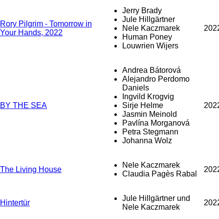
Jerry Brady
Jule Hillgärtner
Rory Pilgrim - Tomorrow in
Nele Kaczmarek
202
Your Hands, 2022
Human Poney
Louwrien Wijers
Andrea Bátorová
Alejandro Perdomo
Daniels
Ingvild Krogvig
BY THE SEA
Sirje Helme
202
Jasmin Meinold
Pavlína Morganová
Petra Stegmann
Johanna Wolz
Nele Kaczmarek
The Living House
202
Claudia Pagès Rabal
Jule Hillgärtner und
Hintertür
202
Nele Kaczmarek