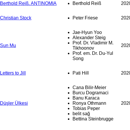
Berthold Reiß. ANTINOMIA
Berthold Reiß
202
Christian Stock
Peter Friese
202
Jae-Hyun Yoo
Alexander Steig
Prof. Dr. Vladimir M.
Sun Mu
202
Tikhoonov
Prof. em. Dr. Du-Yul
Song
Letters to Jill
Pati Hill
202
Cana Bilir-Meier
Burcu Dogramaci
Banu Karaca
Düşler Ülkesi
Ronya Othmann
202
Tobias Peper
belit sağ
Bettina Steinbrugge