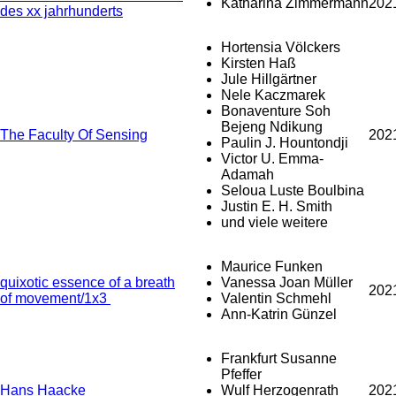
Katharina Zimmermann
202
des xx jahrhunderts
Hortensia Völckers
Kirsten Haß
Jule Hillgärtner
Nele Kaczmarek
Bonaventure Soh
Bejeng Ndikung
The Faculty Of Sensing
202
Paulin J. Hountondji
Victor U. Emma-
Adamah
Seloua Luste Boulbina
Justin E. H. Smith
und viele weitere
Maurice Funken
quixotic essence of a breath
Vanessa Joan Müller
202
of movement/1x3
Valentin Schmehl
Ann-Katrin Günzel
Frankfurt Susanne
Pfeffer
Hans Haacke
Wulf Herzogenrath
202