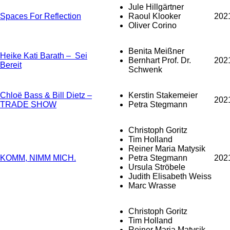
Jule Hillgärtner
Spaces For Reflection
Raoul Klooker
202
Oliver Corino
Benita Meißner
Heike Kati Barath – Sei
Bernhart Prof. Dr.
202
Bereit
Schwenk
Chloë Bass & Bill Dietz –
Kerstin Stakemeier
202
TRADE SHOW
Petra Stegmann
Christoph Goritz
Tim Holland
Reiner Maria Matysik
KOMM, NIMM MICH.
Petra Stegmann
202
Ursula Ströbele
Judith Elisabeth Weiss
Marc Wrasse
Christoph Goritz
Tim Holland
Reiner Maria Matysik