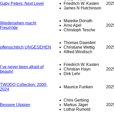
Gaby Peters: Next Level
Friedrich W. Kasten
202
James N Hutchinson
Mareike Donath
Wiedersehen macht
Arno Apel
202
Freu(n)de
Christoph Tesche
Thomas Dawideit
offensichtlich UNGESEHEN
Christiane Wettig
202
Alfred Windisch
Friedrich W. Kasten
I´ve never been afraid of
Christian Hayn
202
beauty!
Dirk Lehr
TWODO Collection: 2000-
Maurice Funken
202
2024
Chris Gerbing
Bessere Utopien
Markus Jäger
202
Lothar Rumold