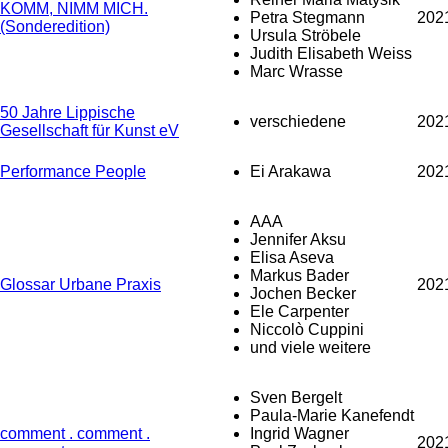
KOMM, NIMM MICH.
Petra Stegmann
202
(Sonderedition)
Ursula Ströbele
Judith Elisabeth Weiss
Marc Wrasse
50 Jahre Lippische
verschiedene
202
Gesellschaft für Kunst eV
Performance People
Ei Arakawa
202
AAA
Jennifer Aksu
Elisa Aseva
Markus Bader
Glossar Urbane Praxis
202
Jochen Becker
Ele Carpenter
Niccolò Cuppini
und viele weitere
Sven Bergelt
Paula-Marie Kanefendt
comment . comment .
Ingrid Wagner
202