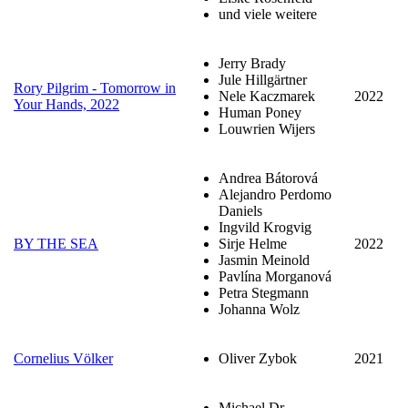
und viele weitere
Jerry Brady
Jule Hillgärtner
Rory Pilgrim - Tomorrow in
Nele Kaczmarek
2022
Your Hands, 2022
Human Poney
Louwrien Wijers
Andrea Bátorová
Alejandro Perdomo
Daniels
Ingvild Krogvig
BY THE SEA
Sirje Helme
2022
Jasmin Meinold
Pavlína Morganová
Petra Stegmann
Johanna Wolz
Cornelius Völker
Oliver Zybok
2021
Michael Dr.