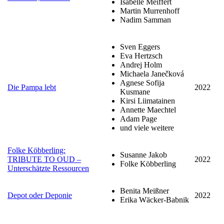
Isabelle Meiffert
Martin Murrenhoff
Nadim Samman
Sven Eggers
Eva Hertzsch
Andrej Holm
Michaela Janečková
Agnese Sofija
Die Pampa lebt
2022
Kusmane
Kirsi Liimatainen
Annette Maechtel
Adam Page
und viele weitere
Folke Köbberling:
Susanne Jakob
TRIBUTE TO OUD –
2022
Folke Köbberling
Unterschätzte Ressourcen
Benita Meißner
Depot oder Deponie
2022
Erika Wäcker-Babnik