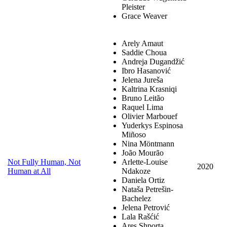
Pleister
Grace Weaver
Arely Amaut
Saddie Choua
Andreja Dugandžić
Ibro Hasanović
Jelena Jureša
Kaltrina Krasniqi
Bruno Leitão
Raquel Lima
Olivier Marbouef
Yuderkys Espinosa
Miñoso
Nina Möntmann
João Mourão
Not Fully Human, Not
Arlette-Louise
2020
Human at All
Ndakoze
Daniela Ortiz
Nataša Petrešin-
Bachelez
Jelena Petrović
Lala Rašćić
Ares Shporta