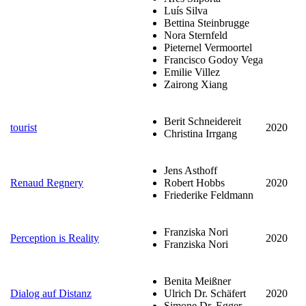
Luís Silva
Bettina Steinbrugge
Nora Sternfeld
Pieternel Vermoortel
Francisco Godoy Vega
Emilie Villez
Zairong Xiang
Berit Schneidereit
tourist
2020
Christina Irrgang
Jens Asthoff
Renaud Regnery
Robert Hobbs
2020
Friederike Feldmann
Franziska Nori
Perception is Reality
2020
Franziska Nori
Benita Meißner
Dialog auf Distanz
Ulrich Dr. Schäfert
2020
Simone Dr. Egger