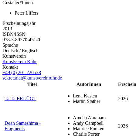
Gestalter*Innen
Peter Liffers
Erscheinungsjahr
2013
ISBN/ISSN
978-3-89770-451-0
Sprache
Deutsch / Englisch
Kunstverein
Kunstverein Ruhr
Kontakt
+49 (0) 201 226538
sekretariat@kunstvereinruhr.de
Titel
AutorInnen
Erschei
Lena Kasten
Ta Ta ERLÜGT
2026
Martin Stather
Amelia Abraham
Dean Sameshima -
Andy Campbell
2026
Fragments
Maurice Funken
Charlie Porter