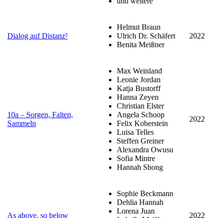
und weitere
Helmut Braun
Dialog auf Distanz²
Ulrich Dr. Schäfert
2022
Benita Meißner
Max Weinland
Leonie Jordan
Katja Bustorff
Hanna Zeyen
Christian Elster
10a – Sorgen, Falten,
Angela Schoop
2022
Sammeln
Felix Koberstein
Luisa Telles
Steffen Greiner
Alexandra Owusu
Sofia Mintre
Hannah Shong
Sophie Beckmann
Dehlia Hannah
Lorena Juan
As above, so below
2022