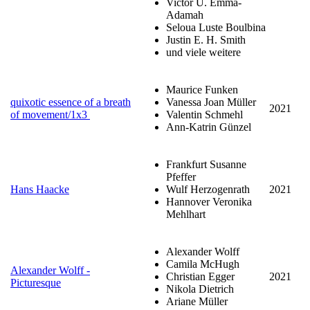
Victor U. Emma-
Adamah
Seloua Luste Boulbina
Justin E. H. Smith
und viele weitere
Maurice Funken
quixotic essence of a breath
Vanessa Joan Müller
2021
of movement/1x3
Valentin Schmehl
Ann-Katrin Günzel
Frankfurt Susanne
Pfeffer
Hans Haacke
Wulf Herzogenrath
2021
Hannover Veronika
Mehlhart
Alexander Wolff
Camila McHugh
Alexander Wolff -
Christian Egger
2021
Picturesque
Nikola Dietrich
Ariane Müller