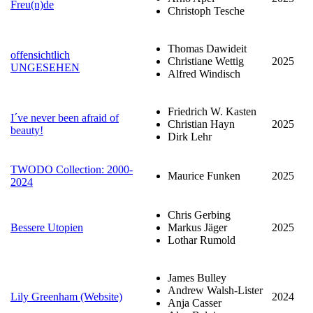
Freu(n)de
Christoph Tesche
Thomas Dawideit
offensichtlich
Christiane Wettig
2025
UNGESEHEN
Alfred Windisch
Friedrich W. Kasten
I´ve never been afraid of
Christian Hayn
2025
beauty!
Dirk Lehr
TWODO Collection: 2000-
Maurice Funken
2025
2024
Chris Gerbing
Bessere Utopien
Markus Jäger
2025
Lothar Rumold
James Bulley
Andrew Walsh-Lister
Lily Greenham (Website)
2024
Anja Casser