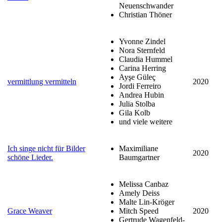
Neuenschwander
Christian Thöner
Yvonne Zindel
Nora Sternfeld
Claudia Hummel
Carina Herring
Ayşe Güleç
vermittlung vermitteln
2020
Jordi Ferreiro
Andrea Hubin
Julia Stolba
Gila Kolb
und viele weitere
Ich singe nicht für Bilder
Maximiliane
2020
schöne Lieder.
Baumgartner
Melissa Canbaz
Amely Deiss
Malte Lin-Kröger
Grace Weaver
Mitch Speed
2020
Gertrude Wagenfeld-