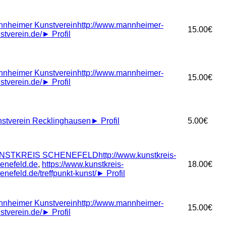
nheimer Kunstverein
http://www.mannheimer-
15.00€
stverein.de/
►
Profil
nheimer Kunstverein
http://www.mannheimer-
15.00€
stverein.de/
►
Profil
stverein Recklinghausen
►
Profil
5.00€
NSTKREIS SCHENEFELD
http://www.kunstkreis-
enefeld.de
,
https://www.kunstkreis-
18.00€
enefeld.de/treffpunkt-kunst/
►
Profil
nheimer Kunstverein
http://www.mannheimer-
15.00€
stverein.de/
►
Profil