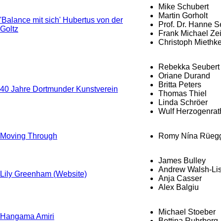
Mike Schubert
Martin Gorholt
'Balance mit sich' Hubertus von der
Prof. Dr. Hanne S
Goltz
Frank Michael Zei
Christoph Miethk
Rebekka Seubert
Oriane Durand
Britta Peters
40 Jahre Dortmunder Kunstverein
Thomas Thiel
Linda Schröer
Wulf Herzogenrat
Moving Through
Romy Nína Rüeg
James Bulley
Andrew Walsh-Lis
Lily Greenham (Website)
Anja Casser
Alex Balgiu
Michael Stoeber
Hangama Amiri
Bettina Ruhrberg