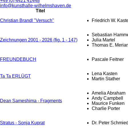
+49 (0) 4421 41448
info@kunsthalle-wilhelmshaven.de
Titel
Christian Brandl "Versuch"
Friedrich W. Kast
Sebastian Hamme
Zeichnungen 2001 - 2026 (fig. 1 - 147)
Julia Martel
Thomas E. Meria
FREUNDEBUCH
Pascale Feitner
Lena Kasten
Ta Ta ERLÜGT
Martin Stather
Amelia Abraham
Andy Campbell
Dean Sameshima - Fragments
Maurice Funken
Charlie Porter
Stratus - Sonja Kuprat
Dr. Peter Schmie