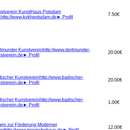
stverein KunstHaus Potsdam
7.50€
.
http://www.kvkhpotsdam.de
►
Profil
tmunder Kunstverein
http://www.dortmunder-
20.00€
stverein.de
►
Profil
ischer Kunstverein
http://www.badischer-
20.00€
stverein.de
►
Profil
ischer Kunstverein
http://www.badischer-
1.00€
stverein.de
►
Profil
ein zur Förderung Moderner
12.00€
st
http://www.moenchehaus.de
►
Profil