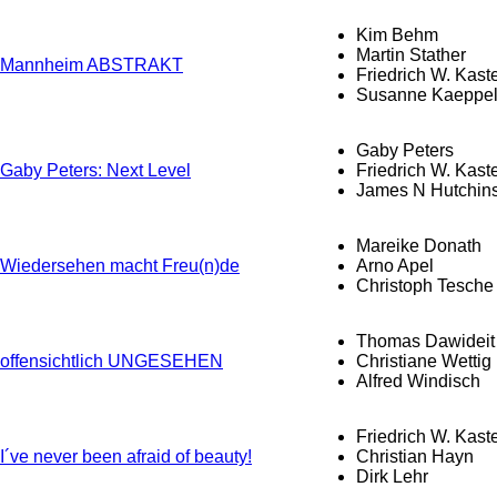
Kim Behm
Martin Stather
Mannheim ABSTRAKT
Friedrich W. Kast
Susanne Kaeppe
Gaby Peters
Gaby Peters: Next Level
Friedrich W. Kast
James N Hutchin
Mareike Donath
Wiedersehen macht Freu(n)de
Arno Apel
Christoph Tesche
Thomas Dawideit
offensichtlich UNGESEHEN
Christiane Wettig
Alfred Windisch
Friedrich W. Kast
I´ve never been afraid of beauty!
Christian Hayn
Dirk Lehr