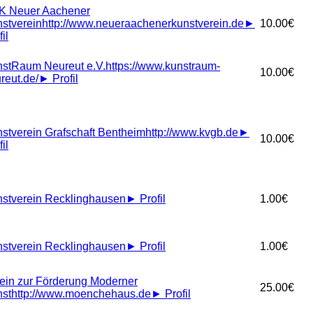
K Neuer Aachener
stverein
http://www.neueraachenerkunstverein.de
►
10.00€
il
stRaum Neureut e.V.
https://www.kunstraum-
10.00€
reut.de/
►
Profil
stverein Grafschaft Bentheim
http://www.kvgb.de
►
10.00€
il
stverein Recklinghausen
►
Profil
1.00€
stverein Recklinghausen
►
Profil
1.00€
ein zur Förderung Moderner
25.00€
st
http://www.moenchehaus.de
►
Profil