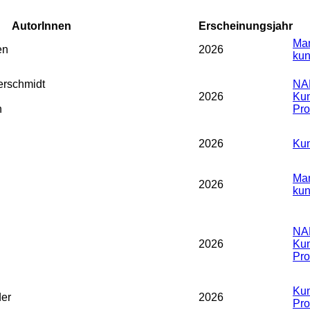
AutorInnen
Erscheinungsjahr
Man
en
2026
kun
rschmidt
NA
2026
Kun
n
Prof
2026
Kun
Man
2026
kun
NA
2026
Kun
Prof
Kun
der
2026
Prof