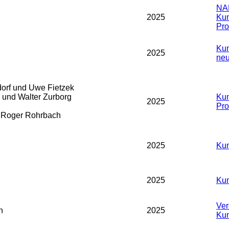
NA
2025
Kun
Prof
Kun
2025
neu
orf und Uwe Fietzek
und Walter Zurborg
Kun
2025
Prof
d Roger Rohrbach
2025
Kun
2025
Kun
Ver
n
2025
Kun