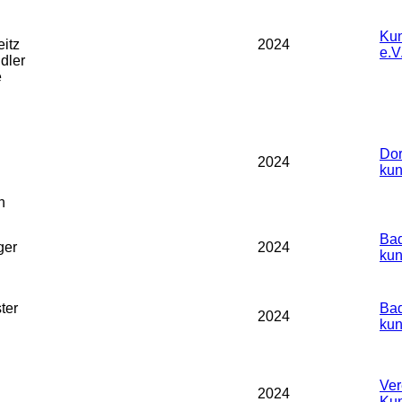
Kun
eitz
2024
e.V
dler
e
Dor
2024
kun
h
Bad
ger
2024
kun
ter
Bad
2024
kun
Ver
2024
Kun