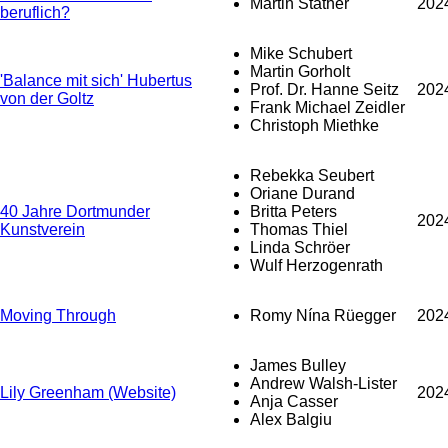
Martin Stather
202
beruflich?
Mike Schubert
Martin Gorholt
'Balance mit sich' Hubertus
Prof. Dr. Hanne Seitz
202
von der Goltz
Frank Michael Zeidler
Christoph Miethke
Rebekka Seubert
Oriane Durand
40 Jahre Dortmunder
Britta Peters
202
Kunstverein
Thomas Thiel
Linda Schröer
Wulf Herzogenrath
Moving Through
Romy Nína Rüegger
202
James Bulley
Andrew Walsh-Lister
Lily Greenham (Website)
202
Anja Casser
Alex Balgiu