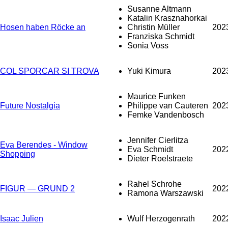
Susanne Altmann
Katalin Krasznahorkai
Hosen haben Röcke an
Christin Müller
202
Franziska Schmidt
Sonia Voss
COL SPORCAR SI TROVA
Yuki Kimura
202
Maurice Funken
Future Nostalgia
Philippe van Cauteren
202
Femke Vandenbosch
Jennifer Cierlitza
Eva Berendes - Window
Eva Schmidt
202
Shopping
Dieter Roelstraete
Rahel Schrohe
FIGUR — GRUND 2
202
Ramona Warszawski
Isaac Julien
Wulf Herzogenrath
202