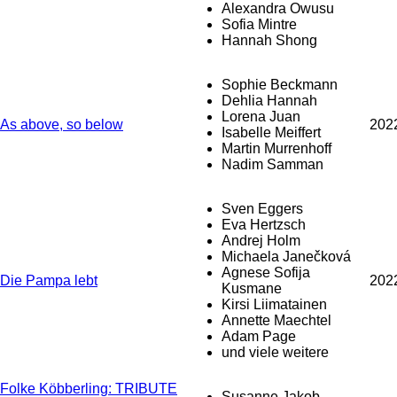
Alexandra Owusu
Sofia Mintre
Hannah Shong
Sophie Beckmann
Dehlia Hannah
Lorena Juan
As above, so below
202
Isabelle Meiffert
Martin Murrenhoff
Nadim Samman
Sven Eggers
Eva Hertzsch
Andrej Holm
Michaela Janečková
Agnese Sofija
Die Pampa lebt
202
Kusmane
Kirsi Liimatainen
Annette Maechtel
Adam Page
und viele weitere
Folke Köbberling: TRIBUTE
Susanne Jakob