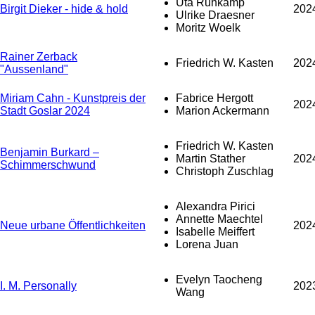
Uta Ruhkamp
Birgit Dieker - hide & hold
202
Ulrike Draesner
Moritz Woelk
Rainer Zerback
Friedrich W. Kasten
202
"Aussenland"
Miriam Cahn - Kunstpreis der
Fabrice Hergott
202
Stadt Goslar 2024
Marion Ackermann
Friedrich W. Kasten
Benjamin Burkard –
Martin Stather
202
Schimmerschwund
Christoph Zuschlag
Alexandra Pirici
Annette Maechtel
Neue urbane Öffentlichkeiten
202
Isabelle Meiffert
Lorena Juan
Evelyn Taocheng
I. M. Personally
202
Wang