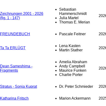
Sebastian
Zeichnungen 2001 - 2026
Hammerschmidt
202
(fig. 1 - 147)
Julia Martel
Thomas E. Merian
FREUNDEBUCH
Pascale Feitner
202
Lena Kasten
Ta Ta ERLÜGT
202
Martin Stather
Amelia Abraham
Dean Sameshima -
Andy Campbell
202
Fragments
Maurice Funken
Charlie Porter
Stratus - Sonja Kuprat
Dr. Peter Schmieder
202
Katharina Fritsch
Marion Ackermann
202