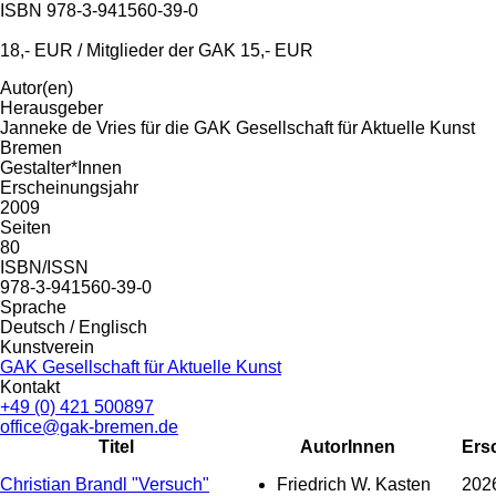
ISBN 978-3-941560-39-0
18,- EUR / Mitglieder der GAK 15,- EUR
Autor(en)
Herausgeber
Janneke de Vries für die GAK Gesellschaft für Aktuelle Kunst
Bremen
Gestalter*Innen
Erscheinungsjahr
2009
Seiten
80
ISBN/ISSN
978-3-941560-39-0
Sprache
Deutsch / Englisch
Kunstverein
GAK Gesellschaft für Aktuelle Kunst
Kontakt
+49 (0) 421 500897
office@gak-bremen.de
Titel
AutorInnen
Ers
Christian Brandl "Versuch"
Friedrich W. Kasten
202