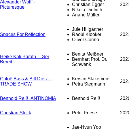
Alexander Wolff -
Christian Egger
202
Picturesque
Nikola Dietrich
Ariane Müller
Jule Hillgärtner
Spaces For Reflection
Raoul Klooker
202
Oliver Corino
Benita Meißner
Heike Kati Barath – Sei
Bernhart Prof. Dr.
202
Bereit
Schwenk
Chloë Bass & Bill Dietz –
Kerstin Stakemeier
202
TRADE SHOW
Petra Stegmann
Berthold Reiß. ANTINOMIA
Berthold Reiß
202
Christian Stock
Peter Friese
202
Jae-Hyun Yoo