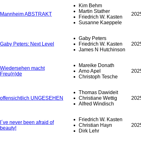
Kim Behm
Martin Stather
Mannheim ABSTRAKT
202
Friedrich W. Kasten
Susanne Kaeppele
Gaby Peters
Gaby Peters: Next Level
Friedrich W. Kasten
202
James N Hutchinson
Mareike Donath
Wiedersehen macht
Arno Apel
202
Freu(n)de
Christoph Tesche
Thomas Dawideit
offensichtlich UNGESEHEN
Christiane Wettig
202
Alfred Windisch
Friedrich W. Kasten
I´ve never been afraid of
Christian Hayn
202
beauty!
Dirk Lehr