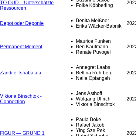
TO OUD – Unterschätzte
202
Folke Köbberling
Ressourcen
Benita Meißner
Depot oder Deponie
202
Erika Wäcker-Babnik
Maurice Funken
Permanent Moment
Ben Kaufmann
202
Renate Puvogel
Annegret Laabs
Zandile Tshabalala
Bettina Ruhrberg
202
Naila Opiangah
Jens Asthoff
Viktoria Binschtok -
Wolgang Ullrich
202
Connection
Viktoria Binschtok
Paula Böke
Rafael Jakob
Ying Sze Pek
FIGUR — GRUND 1
202
Rahel Schrohe