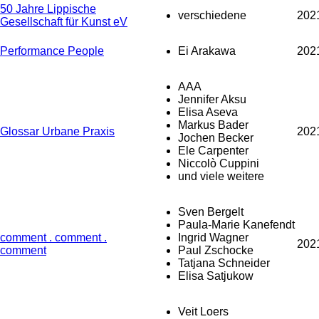
50 Jahre Lippische
verschiedene
202
Gesellschaft für Kunst eV
Performance People
Ei Arakawa
202
AAA
Jennifer Aksu
Elisa Aseva
Markus Bader
Glossar Urbane Praxis
202
Jochen Becker
Ele Carpenter
Niccolò Cuppini
und viele weitere
Sven Bergelt
Paula-Marie Kanefendt
comment . comment .
Ingrid Wagner
202
comment
Paul Zschocke
Tatjana Schneider
Elisa Satjukow
Veit Loers