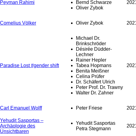
Peyman Rahimi
Bernd Schwarze
202
Oliver Zybok
Cornelius Völker
Oliver Zybok
202
Michael Dr.
Brinkschröder
Désirée Düdder-
Lechner
Rainer Hepler
Paradise Lost #gender shift
Tabea Hopmans
202
Benita Meißner
Celina Prüfer
Dr. Schäfert Ulrich
Peter Prof. Dr. Trawny
Walter Dr. Zahner
Carl Emanuel Wolff
Peter Friese
202
Yehudit Sasportas –
Yehudit Sasportas
Archäologie des
202
Petra Stegmann
Unsichtbaren