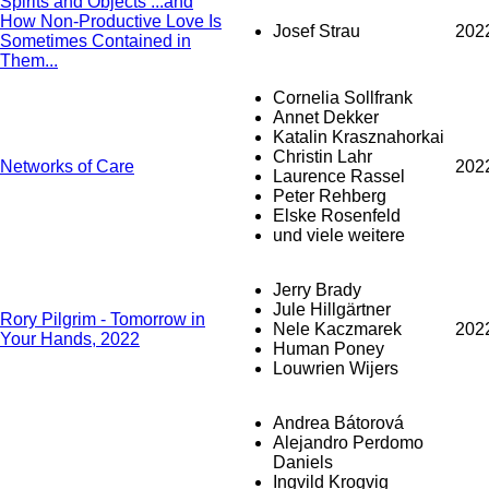
Spirits and Objects ...and
How Non-Productive Love Is
Josef Strau
202
Sometimes Contained in
Them...
Cornelia Sollfrank
Annet Dekker
Katalin Krasznahorkai
Christin Lahr
Networks of Care
202
Laurence Rassel
Peter Rehberg
Elske Rosenfeld
und viele weitere
Jerry Brady
Jule Hillgärtner
Rory Pilgrim - Tomorrow in
Nele Kaczmarek
202
Your Hands, 2022
Human Poney
Louwrien Wijers
Andrea Bátorová
Alejandro Perdomo
Daniels
Ingvild Krogvig