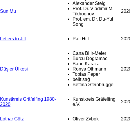
Alexander Steig
Prof. Dr. Vladimir M.
Sun Mu
202
Tikhoonov
Prof. em. Dr. Du-Yul
Song
Letters to Jill
Pati Hill
202
Cana Bilir-Meier
Burcu Dogramaci
Banu Karaca
Düşler Ülkesi
Ronya Othmann
202
Tobias Peper
belit sağ
Bettina Steinbrugge
Kunstkreis Gräfelfing 1980-
Kunstkreis Gräfelfing
202
2020
e.V.
Lothar Götz
Oliver Zybok
202