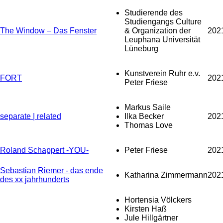
Studierende des
Studiengangs Culture
The Window – Das Fenster
& Organization der
202
Leuphana Universität
Lüneburg
Kunstverein Ruhr e.v.
FORT
202
Peter Friese
Markus Saile
separate | related
Ilka Becker
202
Thomas Love
Roland Schappert -YOU-
Peter Friese
202
Sebastian Riemer - das ende
Katharina Zimmermann
202
des xx jahrhunderts
Hortensia Völckers
Kirsten Haß
Jule Hillgärtner