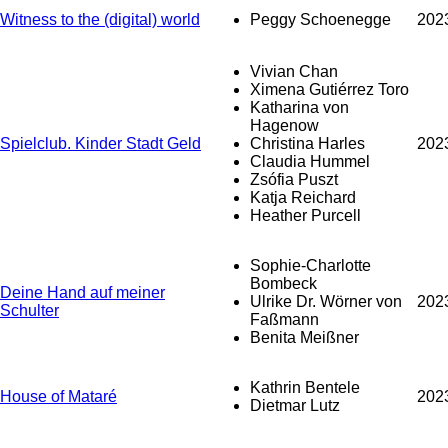
Witness to the (digital) world
Peggy Schoenegge
202
Vivian Chan
Ximena Gutiérrez Toro
Katharina von
Hagenow
Spielclub. Kinder Stadt Geld
Christina Harles
202
Claudia Hummel
Zsófia Puszt
Katja Reichard
Heather Purcell
Sophie-Charlotte
Bombeck
Deine Hand auf meiner
Ulrike Dr. Wörner von
202
Schulter
Faßmann
Benita Meißner
Kathrin Bentele
House of Mataré
202
Dietmar Lutz