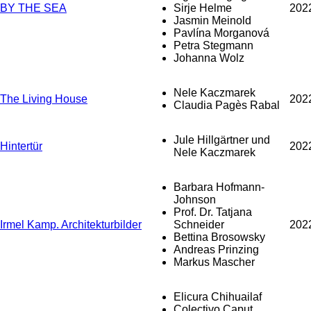
BY THE SEA
Sirje Helme
202
Jasmin Meinold
Pavlína Morganová
Petra Stegmann
Johanna Wolz
Nele Kaczmarek
The Living House
202
Claudia Pagès Rabal
Jule Hillgärtner und
Hintertür
202
Nele Kaczmarek
Barbara Hofmann-
Johnson
Prof. Dr. Tatjana
Irmel Kamp. Architekturbilder
Schneider
202
Bettina Brosowsky
Andreas Prinzing
Markus Mascher
Elicura Chihuailaf
Colectivo Caput