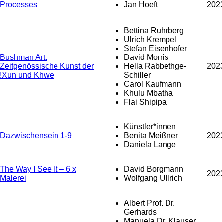
Processes
Jan Hoeft
202
Bettina Ruhrberg
Ulrich Krempel
Stefan Eisenhofer
Bushman Art.
David Morris
Zeitgenössische Kunst der
Hella Rabbethge-
202
!Xun und Khwe
Schiller
Carol Kaufmann
Khulu Mbatha
Flai Shipipa
Künstler*innen
Dazwischensein 1-9
Benita Meißner
202
Daniela Lange
The Way I See It – 6 x
David Borgmann
202
Malerei
Wolfgang Ullrich
Albert Prof. Dr.
Gerhards
Manuela Dr. Klauser