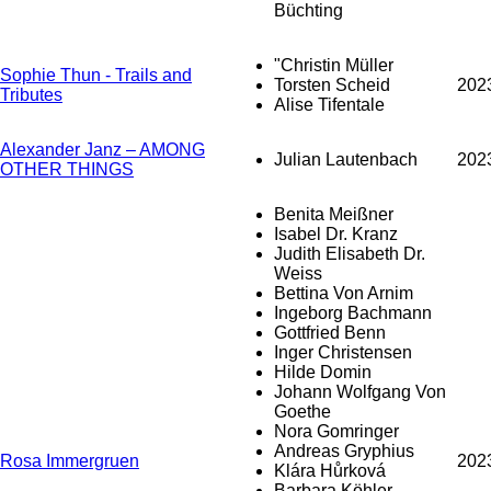
Büchting
"Christin Müller
Sophie Thun - Trails and
Torsten Scheid
202
Tributes
Alise Tifentale
Alexander Janz – AMONG
Julian Lautenbach
202
OTHER THINGS
Benita Meißner
Isabel Dr. Kranz
Judith Elisabeth Dr.
Weiss
Bettina Von Arnim
Ingeborg Bachmann
Gottfried Benn
Inger Christensen
Hilde Domin
Johann Wolfgang Von
Goethe
Nora Gomringer
Andreas Gryphius
Rosa Immergruen
202
Klára Hůrková
Barbara Köhler