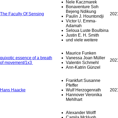
Nele Kaczmarek
Bonaventure Soh
Bejeng Ndikung
The Faculty Of Sensing
202
Paulin J. Hountondji
Victor U. Emma-
Adamah
Seloua Luste Boulbina
Justin E. H. Smith
und viele weitere
Maurice Funken
quixotic essence of a breath
Vanessa Joan Müller
202
of movement/1x3
Valentin Schmehl
Ann-Katrin Günzel
Frankfurt Susanne
Pfeffer
Hans Haacke
Wulf Herzogenrath
202
Hannover Veronika
Mehlhart
Alexander Wolff
Camila McHugh