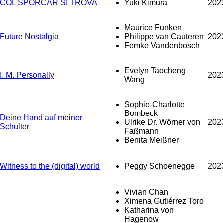
COL SPORCAR SI TROVA
Yuki Kimura
202
Maurice Funken
Future Nostalgia
Philippe van Cauteren
202
Femke Vandenbosch
Evelyn Taocheng
I. M. Personally
202
Wang
Sophie-Charlotte
Bombeck
Deine Hand auf meiner
Ulrike Dr. Wörner von
202
Schulter
Faßmann
Benita Meißner
Witness to the (digital) world
Peggy Schoenegge
202
Vivian Chan
Ximena Gutiérrez Toro
Katharina von
Hagenow