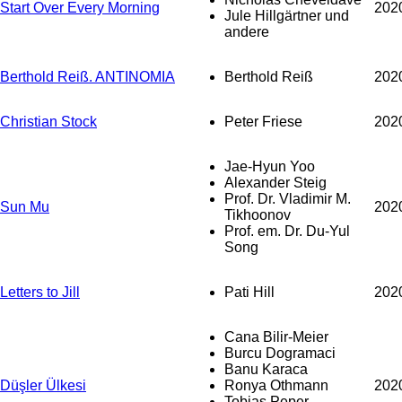
Start Over Every Morning
202
Jule Hillgärtner und
andere
Berthold Reiß. ANTINOMIA
Berthold Reiß
202
Christian Stock
Peter Friese
202
Jae-Hyun Yoo
Alexander Steig
Prof. Dr. Vladimir M.
Sun Mu
202
Tikhoonov
Prof. em. Dr. Du-Yul
Song
Letters to Jill
Pati Hill
202
Cana Bilir-Meier
Burcu Dogramaci
Banu Karaca
Düşler Ülkesi
Ronya Othmann
202
Tobias Peper