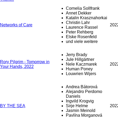
Cornelia Sollfrank
Annet Dekker
Katalin Krasznahorkai
Christin Lahr
Networks of Care
202
Laurence Rassel
Peter Rehberg
Elske Rosenfeld
und viele weitere
Jerry Brady
Jule Hillgärtner
Rory Pilgrim - Tomorrow in
Nele Kaczmarek
202
Your Hands, 2022
Human Poney
Louwrien Wijers
Andrea Bátorová
Alejandro Perdomo
Daniels
Ingvild Krogvig
BY THE SEA
Sirje Helme
202
Jasmin Meinold
Pavlína Morganová