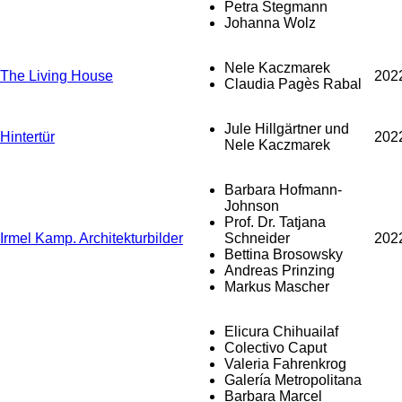
Petra Stegmann
Johanna Wolz
Nele Kaczmarek
The Living House
202
Claudia Pagès Rabal
Jule Hillgärtner und
Hintertür
202
Nele Kaczmarek
Barbara Hofmann-
Johnson
Prof. Dr. Tatjana
Irmel Kamp. Architekturbilder
Schneider
202
Bettina Brosowsky
Andreas Prinzing
Markus Mascher
Elicura Chihuailaf
Colectivo Caput
Valeria Fahrenkrog
Galería Metropolitana
Barbara Marcel