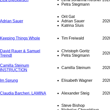
Petra Stegmann
Orit Gat
Adrian Sauer
Adrian Sauer
202
Katrina Sluis
Keeping Things Whole
Tim Freiwald
202
David Rauer & Samuel
Christoph Goritz
202
Treindl
Petra Stegmann
Camilla Steinum
Camilla Steinum
202
INSTRUCTION
Im Sprung
Elisabeth Wagner
202
Claudia Barcheri. LAMINA
Alexander Steig
202
Steve Bishop
Nicholas Cheveldave