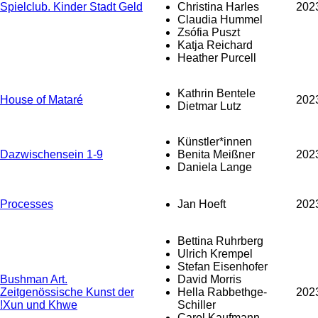
Spielclub. Kinder Stadt Geld
Christina Harles
202
Claudia Hummel
Zsófia Puszt
Katja Reichard
Heather Purcell
Kathrin Bentele
House of Mataré
202
Dietmar Lutz
Künstler*innen
Dazwischensein 1-9
Benita Meißner
202
Daniela Lange
Processes
Jan Hoeft
202
Bettina Ruhrberg
Ulrich Krempel
Stefan Eisenhofer
Bushman Art.
David Morris
Zeitgenössische Kunst der
Hella Rabbethge-
202
!Xun und Khwe
Schiller
Carol Kaufmann