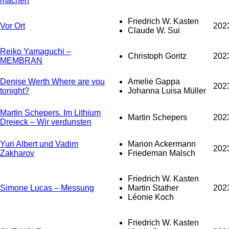
machen
Friedrich W. Kasten
Vor Ort
202
Claude W. Sui
Reiko Yamaguchi –
Christoph Goritz
202
MEMBRAN
Denise Werth Where are you
Amelie Gappa
202
tonight?
Johanna Luisa Müller
Martin Schepers. Im Lithium
Martin Schepers
202
Dreieck – Wir verdunsten
Yuri Albert und Vadim
Marion Ackermann
202
Zakharov
Friedeman Malsch
Friedrich W. Kasten
Simone Lucas – Messung
Martin Stather
202
Léonie Koch
Friedrich W. Kasten