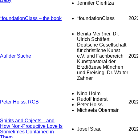
Baby
Jennifer Cierlitza
*foundationClass – the book
*foundationClass
202
Benita Meißner, Dr.
Ulrich Schäfert
Deutsche Gesellschaft
für christliche Kunst
Auf der Suche
e.V. und Fachbereich
202
Kunstpastoral der
Erzdiözese München
und Freising: Dr. Walter
Zahner
Nina Holm
Rudolf Inderst
Peter Hoiss. RGB
202
Peter Hoiss
Michaela Obermair
Spirits and Objects ...and
How Non-Productive Love Is
Josef Strau
202
Sometimes Contained in
Them...