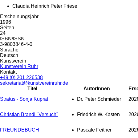
Claudia Heinrich Peter Friese
Erscheinungsjahr
1996
Seiten
24
ISBN/ISSN
3-9803846-4-0
Sprache
Deutsch
Kunstverein
Kunstverein Ruhr
Kontakt
+49 (0) 201 226538
sekretariat@kunstvereinruhr.de
Titel
AutorInnen
Ers
Stratus - Sonja Kuprat
Dr. Peter Schmieder
202
Christian Brandl "Versuch"
Friedrich W. Kasten
202
FREUNDEBUCH
Pascale Feitner
202