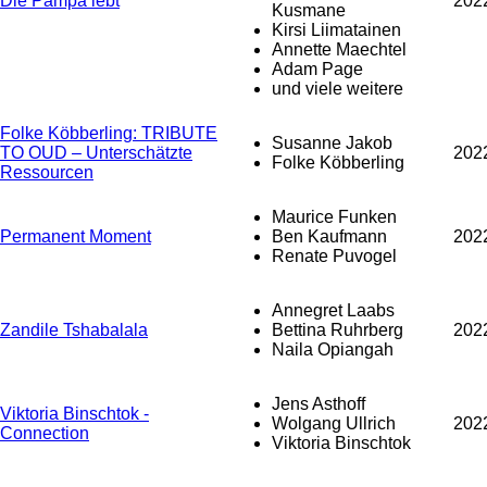
Die Pampa lebt
202
Kusmane
Kirsi Liimatainen
Annette Maechtel
Adam Page
und viele weitere
Folke Köbberling: TRIBUTE
Susanne Jakob
TO OUD – Unterschätzte
202
Folke Köbberling
Ressourcen
Maurice Funken
Permanent Moment
Ben Kaufmann
202
Renate Puvogel
Annegret Laabs
Zandile Tshabalala
Bettina Ruhrberg
202
Naila Opiangah
Jens Asthoff
Viktoria Binschtok -
Wolgang Ullrich
202
Connection
Viktoria Binschtok