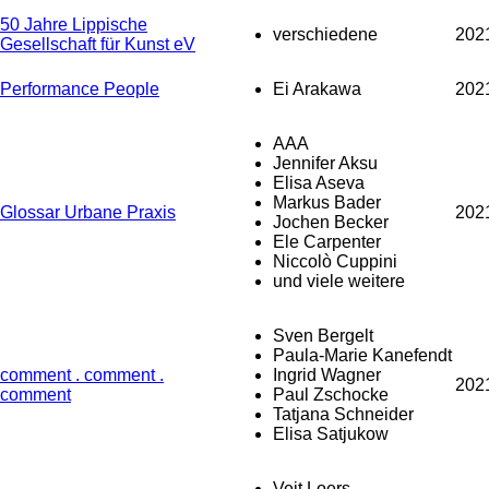
50 Jahre Lippische
verschiedene
202
Gesellschaft für Kunst eV
Performance People
Ei Arakawa
202
AAA
Jennifer Aksu
Elisa Aseva
Markus Bader
Glossar Urbane Praxis
202
Jochen Becker
Ele Carpenter
Niccolò Cuppini
und viele weitere
Sven Bergelt
Paula-Marie Kanefendt
comment . comment .
Ingrid Wagner
202
comment
Paul Zschocke
Tatjana Schneider
Elisa Satjukow
Veit Loers