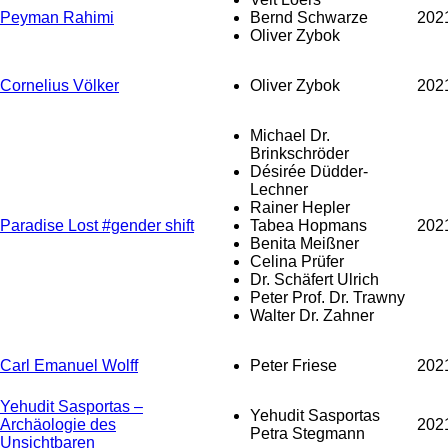
Peyman Rahimi
Bernd Schwarze
202
Oliver Zybok
Cornelius Völker
Oliver Zybok
202
Michael Dr.
Brinkschröder
Désirée Düdder-
Lechner
Rainer Hepler
Paradise Lost #gender shift
Tabea Hopmans
202
Benita Meißner
Celina Prüfer
Dr. Schäfert Ulrich
Peter Prof. Dr. Trawny
Walter Dr. Zahner
Carl Emanuel Wolff
Peter Friese
202
Yehudit Sasportas –
Yehudit Sasportas
Archäologie des
202
Petra Stegmann
Unsichtbaren