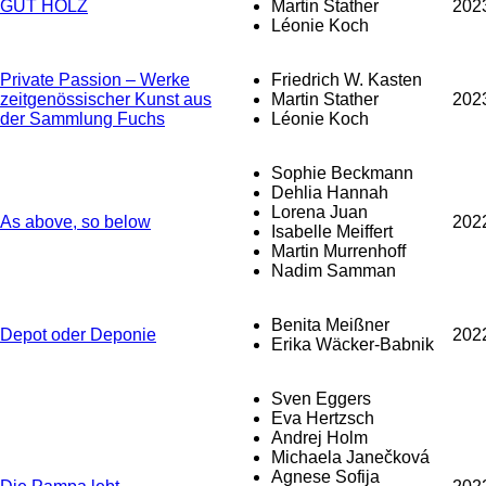
GUT HOLZ
Martin Stather
202
Léonie Koch
Private Passion – Werke
Friedrich W. Kasten
zeitgenössischer Kunst aus
Martin Stather
202
der Sammlung Fuchs
Léonie Koch
Sophie Beckmann
Dehlia Hannah
Lorena Juan
As above, so below
202
Isabelle Meiffert
Martin Murrenhoff
Nadim Samman
Benita Meißner
Depot oder Deponie
202
Erika Wäcker-Babnik
Sven Eggers
Eva Hertzsch
Andrej Holm
Michaela Janečková
Agnese Sofija