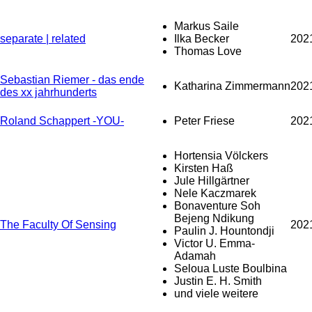
Markus Saile
separate | related
Ilka Becker
202
Thomas Love
Sebastian Riemer - das ende
Katharina Zimmermann
202
des xx jahrhunderts
Roland Schappert -YOU-
Peter Friese
202
Hortensia Völckers
Kirsten Haß
Jule Hillgärtner
Nele Kaczmarek
Bonaventure Soh
Bejeng Ndikung
The Faculty Of Sensing
202
Paulin J. Hountondji
Victor U. Emma-
Adamah
Seloua Luste Boulbina
Justin E. H. Smith
und viele weitere