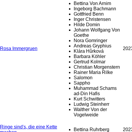
Bettina Von Arnim
Ingeborg Bachmann
Gottfried Benn
Inger Christensen
Hilde Domin
Johann Wolfgang Von
Goethe
Nora Gomringer
Andreas Gryphius
Rosa Immergruen
202
Klára Hůrková
Barbara Köhler
Gertrud Kolmar
Christian Morgenstern
Rainer Maria Rilke
Salomon
Sappho
Muhammad Schams
ad-Din Hafis
Kurt Schwitters
Ludwig Steinherr
Walther Von der
Vogelweide
Ringe sind's, die eine Kette
Bettina Ruhrberg
202