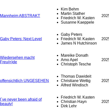
Kim Behm
Martin Stather
Mannheim ABSTRAKT
202
Friedrich W. Kasten
Susanne Kaeppele
Gaby Peters
Gaby Peters: Next Level
Friedrich W. Kasten
202
James N Hutchinson
Mareike Donath
Wiedersehen macht
Arno Apel
202
Freu(n)de
Christoph Tesche
Thomas Dawideit
offensichtlich UNGESEHEN
Christiane Wettig
202
Alfred Windisch
Friedrich W. Kasten
I´ve never been afraid of
Christian Hayn
202
beauty!
Dirk Lehr