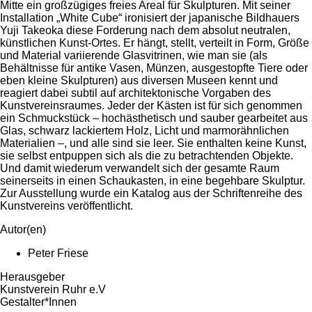
Mitte ein großzügiges freies Areal für Skulpturen. Mit seiner
Installation „White Cube“ ironisiert der japanische Bildhauers
Yuji Takeoka diese Forderung nach dem absolut neutralen,
künstlichen Kunst-Ortes. Er hängt, stellt, verteilt in Form, Größe
und Material variierende Glasvitrinen, wie man sie (als
Behältnisse für antike Vasen, Münzen, ausgestopfte Tiere oder
eben kleine Skulpturen) aus diversen Museen kennt und
reagiert dabei subtil auf architektonische Vorgaben des
Kunstvereinsraumes. Jeder der Kästen ist für sich genommen
ein Schmuckstück – hochästhetisch und sauber gearbeitet aus
Glas, schwarz lackiertem Holz, Licht und marmorähnlichen
Materialien –, und alle sind sie leer. Sie enthalten keine Kunst,
sie selbst entpuppen sich als die zu betrachtenden Objekte.
Und damit wiederum verwandelt sich der gesamte Raum
seinerseits in einen Schaukasten, in eine begehbare Skulptur.
Zur Ausstellung wurde ein Katalog aus der Schriftenreihe des
Kunstvereins veröffentlicht.
Autor(en)
Peter Friese
Herausgeber
Kunstverein Ruhr e.V
Gestalter*Innen