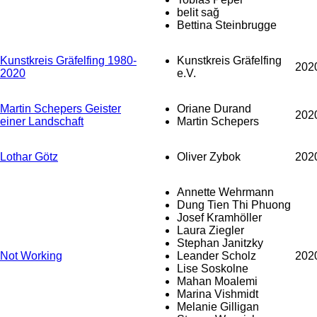
belit sağ
Bettina Steinbrugge
Kunstkreis Gräfelfing 1980-
Kunstkreis Gräfelfing
202
2020
e.V.
Martin Schepers Geister
Oriane Durand
202
einer Landschaft
Martin Schepers
Lothar Götz
Oliver Zybok
202
Annette Wehrmann
Dung Tien Thi Phuong
Josef Kramhöller
Laura Ziegler
Stephan Janitzky
Not Working
Leander Scholz
202
Lise Soskolne
Mahan Moalemi
Marina Vishmidt
Melanie Gilligan