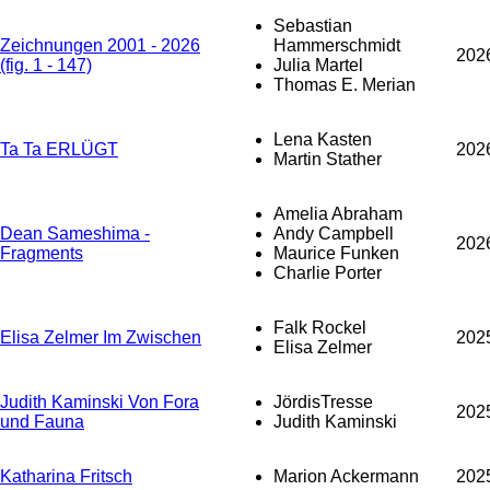
Sebastian
Zeichnungen 2001 - 2026
Hammerschmidt
202
(fig. 1 - 147)
Julia Martel
Thomas E. Merian
Lena Kasten
Ta Ta ERLÜGT
202
Martin Stather
Amelia Abraham
Dean Sameshima -
Andy Campbell
202
Fragments
Maurice Funken
Charlie Porter
Falk Rockel
Elisa Zelmer Im Zwischen
202
Elisa Zelmer
Judith Kaminski Von Fora
JördisTresse
202
und Fauna
Judith Kaminski
Katharina Fritsch
Marion Ackermann
202