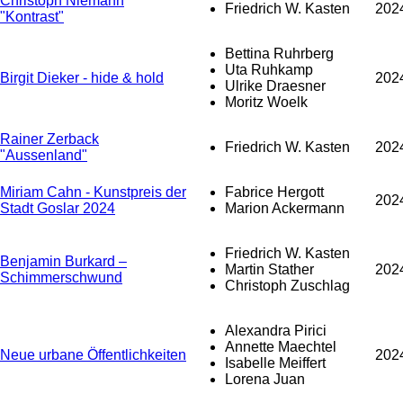
Christoph Niemann
Friedrich W. Kasten
202
"Kontrast"
Bettina Ruhrberg
Uta Ruhkamp
Birgit Dieker - hide & hold
202
Ulrike Draesner
Moritz Woelk
Rainer Zerback
Friedrich W. Kasten
202
"Aussenland"
Miriam Cahn - Kunstpreis der
Fabrice Hergott
202
Stadt Goslar 2024
Marion Ackermann
Friedrich W. Kasten
Benjamin Burkard –
Martin Stather
202
Schimmerschwund
Christoph Zuschlag
Alexandra Pirici
Annette Maechtel
Neue urbane Öffentlichkeiten
202
Isabelle Meiffert
Lorena Juan