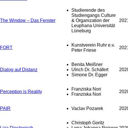
Studierende des
Studiengangs Culture
The Window – Das Fenster
& Organization der
202
Leuphana Universität
Lüneburg
Kunstverein Ruhr e.v.
FORT
202
Peter Friese
Benita Meißner
Dialog auf Distanz
Ulrich Dr. Schäfert
202
Simone Dr. Egger
Franziska Nori
Perception is Reality
202
Franziska Nori
PAIR
Vaclav Pozarek
202
Christoph Goritz
Liza Dieckwisch
Lena Johanna Reisner
202