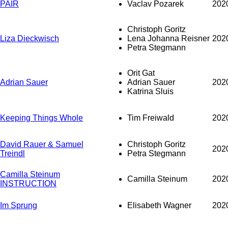
PAIR
Vaclav Pozarek
202
Christoph Goritz
Liza Dieckwisch
Lena Johanna Reisner
202
Petra Stegmann
Orit Gat
Adrian Sauer
Adrian Sauer
202
Katrina Sluis
Keeping Things Whole
Tim Freiwald
202
David Rauer & Samuel
Christoph Goritz
202
Treindl
Petra Stegmann
Camilla Steinum
Camilla Steinum
202
INSTRUCTION
Im Sprung
Elisabeth Wagner
202