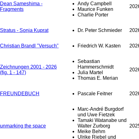
Dean Sameshima -
Andy Campbell
202
Fragments
Maurice Funken
Charlie Porter
Stratus - Sonja Kuprat
Dr. Peter Schmieder
202
Christian Brandl "Versuch"
Friedrich W. Kasten
202
Sebastian
Zeichnungen 2001 - 2026
Hammerschmidt
202
(fig. 1 - 147)
Julia Martel
Thomas E. Merian
FREUNDEBUCH
Pascale Feitner
202
Marc-André Burgdorf
und Uwe Fietzek
Tamaki Watanabe und
unmarking the space
Walter Zurborg
202
Meike Behm
Ulrike Riebel und