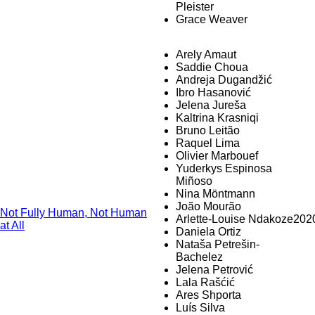
Pleister
Grace Weaver
Arely Amaut
Saddie Choua
Andreja Dugandžić
Ibro Hasanović
Jelena Jureša
Kaltrina Krasniqi
Bruno Leitão
Raquel Lima
Olivier Marbouef
Yuderkys Espinosa
Miñoso
Nina Möntmann
João Mourão
Not Fully Human, Not Human
Arlette-Louise Ndakoze
202
at All
Daniela Ortiz
Nataša Petrešin-
Bachelez
Jelena Petrović
Lala Rašćić
Ares Shporta
Luís Silva