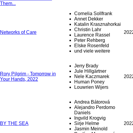
Them...
Cornelia Sollfrank
Annet Dekker
Katalin Krasznahorkai
Christin Lahr
Networks of Care
202
Laurence Rassel
Peter Rehberg
Elske Rosenfeld
und viele weitere
Jerry Brady
Jule Hillgärtner
Rory Pilgrim - Tomorrow in
Nele Kaczmarek
202
Your Hands, 2022
Human Poney
Louwrien Wijers
Andrea Bátorová
Alejandro Perdomo
Daniels
Ingvild Krogvig
BY THE SEA
Sirje Helme
202
Jasmin Meinold