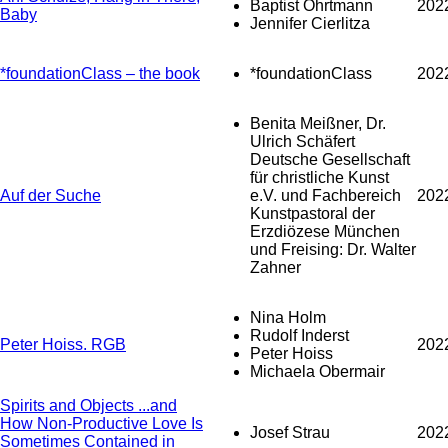
Baptist Ohrtmann
202
Baby
Jennifer Cierlitza
*foundationClass – the book
*foundationClass
202
Benita Meißner, Dr.
Ulrich Schäfert
Deutsche Gesellschaft
für christliche Kunst
Auf der Suche
e.V. und Fachbereich
202
Kunstpastoral der
Erzdiözese München
und Freising: Dr. Walter
Zahner
Nina Holm
Rudolf Inderst
Peter Hoiss. RGB
202
Peter Hoiss
Michaela Obermair
Spirits and Objects ...and
How Non-Productive Love Is
Josef Strau
202
Sometimes Contained in