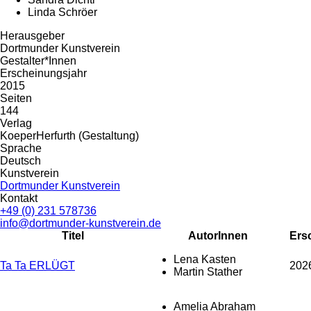
Linda Schröer
Herausgeber
Dortmunder Kunstverein
Gestalter*Innen
Erscheinungsjahr
2015
Seiten
144
Verlag
KoeperHerfurth (Gestaltung)
Sprache
Deutsch
Kunstverein
Dortmunder Kunstverein
Kontakt
+49 (0) 231 578736
info@dortmunder-kunstverein.de
Titel
AutorInnen
Ers
Lena Kasten
Ta Ta ERLÜGT
202
Martin Stather
Amelia Abraham