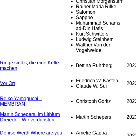
Christian Morgenstern
Rainer Maria Rilke
Salomon
Sappho
Muhammad Schams
ad-Din Hafis
Kurt Schwitters
Ludwig Steinherr
Walther Von der
Vogelweide
Ringe sind's, die eine Kette
Bettina Ruhrberg
202
machen
Friedrich W. Kasten
Vor Ort
202
Claude W. Sui
Reiko Yamaguchi –
Christoph Goritz
202
MEMBRAN
Martin Schepers. Im Lithium
Martin Schepers
202
Dreieck – Wir verdunsten
Denise Werth Where are you
Amelie Gappa
202