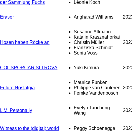
der Sammlung Fuchs
Léonie Koch
Eraser
Angharad Williams
202
Susanne Altmann
Katalin Krasznahorkai
Hosen haben Röcke an
Christin Müller
202
Franziska Schmidt
Sonia Voss
COL SPORCAR SI TROVA
Yuki Kimura
202
Maurice Funken
Future Nostalgia
Philippe van Cauteren
202
Femke Vandenbosch
Evelyn Taocheng
I. M. Personally
202
Wang
Witness to the (digital) world
Peggy Schoenegge
202