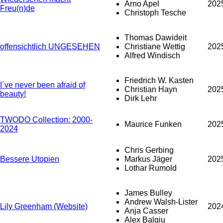
Arno Apel
202
Freu(n)de
Christoph Tesche
Thomas Dawideit
offensichtlich UNGESEHEN
Christiane Wettig
202
Alfred Windisch
Friedrich W. Kasten
I´ve never been afraid of
Christian Hayn
202
beauty!
Dirk Lehr
TWODO Collection: 2000-
Maurice Funken
202
2024
Chris Gerbing
Bessere Utopien
Markus Jäger
202
Lothar Rumold
James Bulley
Andrew Walsh-Lister
Lily Greenham (Website)
202
Anja Casser
Alex Balgiu