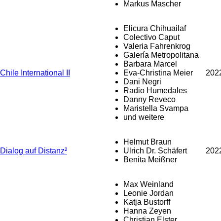
Markus Mascher
Elicura Chihuailaf
Colectivo Caput
Valeria Fahrenkrog
Galería Metropolitana
Barbara Marcel
Chile International II
Eva-Christina Meier
202
Dani Negri
Radio Humedales
Danny Reveco
Maristella Svampa
und weitere
Helmut Braun
Dialog auf Distanz²
Ulrich Dr. Schäfert
202
Benita Meißner
Max Weinland
Leonie Jordan
Katja Bustorff
Hanna Zeyen
Christian Elster