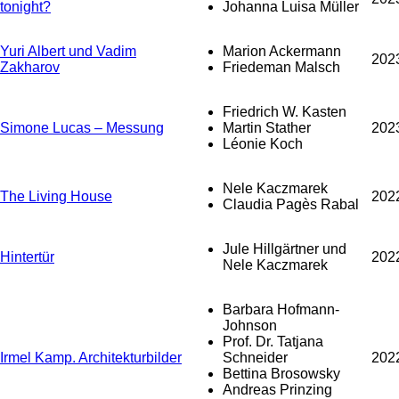
tonight?
Johanna Luisa Müller
Yuri Albert und Vadim
Marion Ackermann
202
Zakharov
Friedeman Malsch
Friedrich W. Kasten
Simone Lucas – Messung
Martin Stather
202
Léonie Koch
Nele Kaczmarek
The Living House
202
Claudia Pagès Rabal
Jule Hillgärtner und
Hintertür
202
Nele Kaczmarek
Barbara Hofmann-
Johnson
Prof. Dr. Tatjana
Irmel Kamp. Architekturbilder
Schneider
202
Bettina Brosowsky
Andreas Prinzing