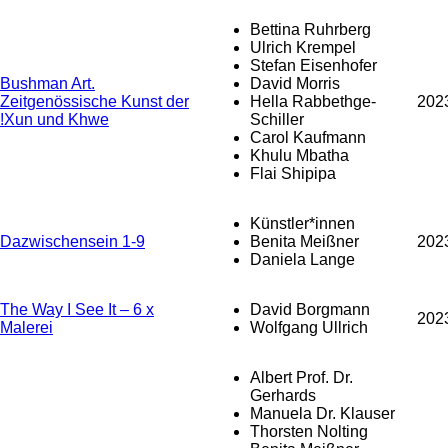
Bettina Ruhrberg
Ulrich Krempel
Stefan Eisenhofer
Bushman Art.
David Morris
Zeitgenössische Kunst der
Hella Rabbethge-
202
!Xun und Khwe
Schiller
Carol Kaufmann
Khulu Mbatha
Flai Shipipa
Künstler*innen
Dazwischensein 1-9
Benita Meißner
202
Daniela Lange
The Way I See It – 6 x
David Borgmann
202
Malerei
Wolfgang Ullrich
Albert Prof. Dr.
Gerhards
Manuela Dr. Klauser
Thorsten Nolting