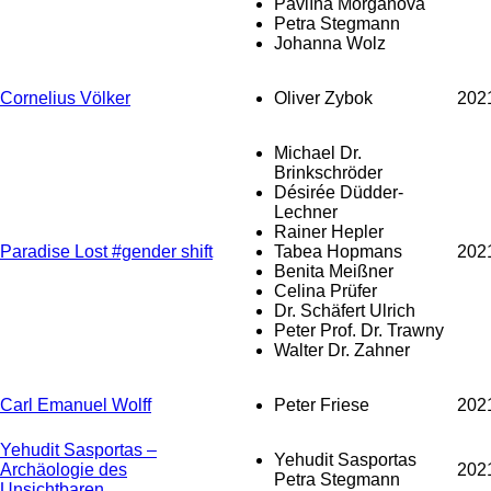
Pavlína Morganová
Petra Stegmann
Johanna Wolz
Cornelius Völker
Oliver Zybok
202
Michael Dr.
Brinkschröder
Désirée Düdder-
Lechner
Rainer Hepler
Paradise Lost #gender shift
Tabea Hopmans
202
Benita Meißner
Celina Prüfer
Dr. Schäfert Ulrich
Peter Prof. Dr. Trawny
Walter Dr. Zahner
Carl Emanuel Wolff
Peter Friese
202
Yehudit Sasportas –
Yehudit Sasportas
Archäologie des
202
Petra Stegmann
Unsichtbaren