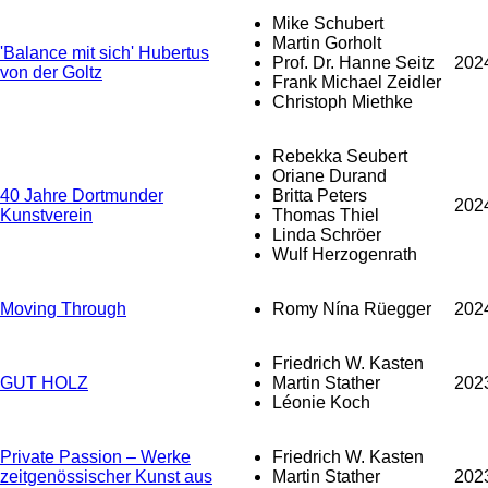
Mike Schubert
Martin Gorholt
'Balance mit sich' Hubertus
Prof. Dr. Hanne Seitz
202
von der Goltz
Frank Michael Zeidler
Christoph Miethke
Rebekka Seubert
Oriane Durand
40 Jahre Dortmunder
Britta Peters
202
Kunstverein
Thomas Thiel
Linda Schröer
Wulf Herzogenrath
Moving Through
Romy Nína Rüegger
202
Friedrich W. Kasten
GUT HOLZ
Martin Stather
202
Léonie Koch
Private Passion – Werke
Friedrich W. Kasten
zeitgenössischer Kunst aus
Martin Stather
202