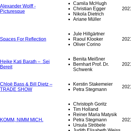
Camila McHugh
Alexander Wolff -
Christian Egger
202
Picturesque
Nikola Dietrich
Ariane Müller
Jule Hillgärtner
Spaces For Reflection
Raoul Klooker
202
Oliver Corino
Benita Meißner
Heike Kati Barath – Sei
Bernhart Prof. Dr.
202
Bereit
Schwenk
Chloë Bass & Bill Dietz –
Kerstin Stakemeier
202
TRADE SHOW
Petra Stegmann
Christoph Goritz
Tim Holland
Reiner Maria Matysik
KOMM, NIMM MICH.
Petra Stegmann
202
Ursula Ströbele
Judith Elisabeth Weiss