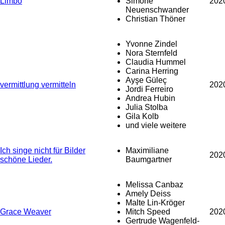
Limbo
Simone
202
Neuenschwander
Christian Thöner
Yvonne Zindel
Nora Sternfeld
Claudia Hummel
Carina Herring
Ayşe Güleç
vermittlung vermitteln
202
Jordi Ferreiro
Andrea Hubin
Julia Stolba
Gila Kolb
und viele weitere
Ich singe nicht für Bilder
Maximiliane
202
schöne Lieder.
Baumgartner
Melissa Canbaz
Amely Deiss
Malte Lin-Kröger
Grace Weaver
Mitch Speed
202
Gertrude Wagenfeld-