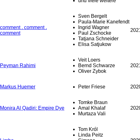
und viele weitere
Sven Bergelt
Paula-Marie Kanefendt
comment . comment .
Ingrid Wagner
202
comment
Paul Zschocke
Tatjana Schneider
Elisa Satjukow
Veit Loers
Peyman Rahimi
Bernd Schwarze
202
Oliver Zybok
Markus Huemer
Peter Friese
202
Tomke Braun
Monira Al Qadiri: Empire Dye
Amal Khalaf
202
Murtaza Vali
Tom Król
Linda Peitz