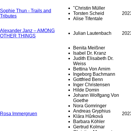
"Christin Müller
Sophie Thun - Trails and
Torsten Scheid
202
Tributes
Alise Tifentale
Alexander Janz – AMONG
Julian Lautenbach
202
OTHER THINGS
Benita Meißner
Isabel Dr. Kranz
Judith Elisabeth Dr.
Weiss
Bettina Von Arnim
Ingeborg Bachmann
Gottfried Benn
Inger Christensen
Hilde Domin
Johann Wolfgang Von
Goethe
Nora Gomringer
Andreas Gryphius
Rosa Immergruen
202
Klára Hůrková
Barbara Köhler
Gertrud Kolmar