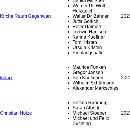
Benita Meißner
Werner Dr. Wolf-
Holzäpfel
Kirche Raum Gegenwart
Walter Dr. Zahner
202
Jutta Görlich
Peter Haimerl
Ludwig Hanisch
Karina Kueffner
Tom Kristen
Ursula Kristen
Empfangshalle
Maurice Funken
Gregor Jansen
Indaix
Ben Kaufmann
202
Wilhelm Schürmann
Alexander Markschies
Bettina Ruhrberg
Sarah Alberti
Christian Holze
Michael Stoeber
202
Michael und Felix
Büchting