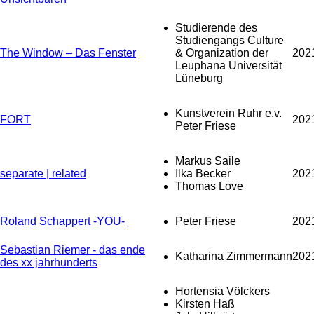
Studierende des
Studiengangs Culture
The Window – Das Fenster
& Organization der
202
Leuphana Universität
Lüneburg
Kunstverein Ruhr e.v.
FORT
202
Peter Friese
Markus Saile
separate | related
Ilka Becker
202
Thomas Love
Roland Schappert -YOU-
Peter Friese
202
Sebastian Riemer - das ende
Katharina Zimmermann
202
des xx jahrhunderts
Hortensia Völckers
Kirsten Haß