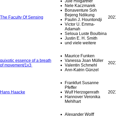
Jule Hillgärtner
Nele Kaczmarek
Bonaventure Soh
Bejeng Ndikung
The Faculty Of Sensing
202
Paulin J. Hountondji
Victor U. Emma-
Adamah
Seloua Luste Boulbina
Justin E. H. Smith
und viele weitere
Maurice Funken
quixotic essence of a breath
Vanessa Joan Müller
202
of movement/1x3
Valentin Schmehl
Ann-Katrin Günzel
Frankfurt Susanne
Pfeffer
Hans Haacke
Wulf Herzogenrath
202
Hannover Veronika
Mehlhart
Alexander Wolff