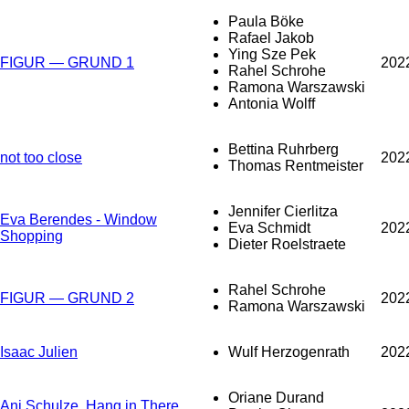
Paula Böke
Rafael Jakob
Ying Sze Pek
FIGUR — GRUND 1
202
Rahel Schrohe
Ramona Warszawski
Antonia Wolff
Bettina Ruhrberg
not too close
202
Thomas Rentmeister
Jennifer Cierlitza
Eva Berendes - Window
Eva Schmidt
202
Shopping
Dieter Roelstraete
Rahel Schrohe
FIGUR — GRUND 2
202
Ramona Warszawski
Isaac Julien
Wulf Herzogenrath
202
Oriane Durand
Ani Schulze, Hang in There,