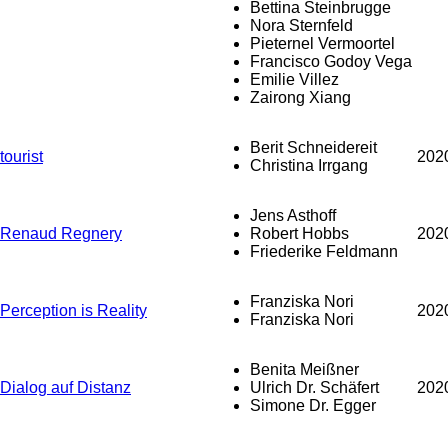
Bettina Steinbrugge
Nora Sternfeld
Pieternel Vermoortel
Francisco Godoy Vega
Emilie Villez
Zairong Xiang
Berit Schneidereit
tourist
202
Christina Irrgang
Jens Asthoff
Renaud Regnery
Robert Hobbs
202
Friederike Feldmann
Franziska Nori
Perception is Reality
202
Franziska Nori
Benita Meißner
Dialog auf Distanz
Ulrich Dr. Schäfert
202
Simone Dr. Egger